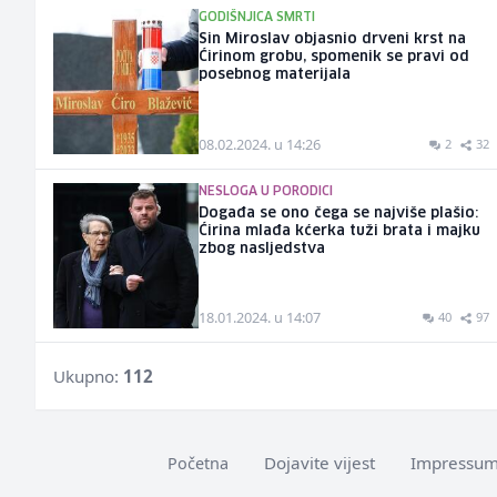
GODIŠNJICA SMRTI
Sin Miroslav objasnio drveni krst na
Ćirinom grobu, spomenik se pravi od
posebnog materijala
08.02.2024. u 14:26
2
32
NESLOGA U PORODICI
Događa se ono čega se najviše plašio:
Ćirina mlađa kćerka tuži brata i majku
zbog nasljedstva
18.01.2024. u 14:07
40
97
Ukupno:
112
Dojavite vijest
Impressu
Početna