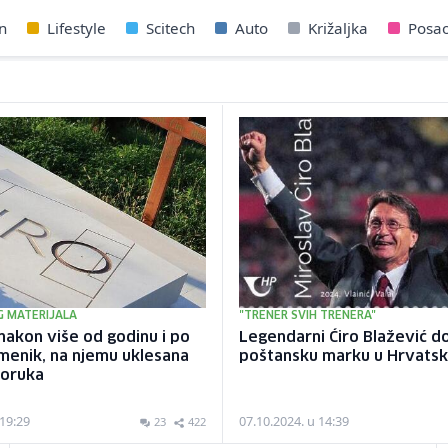
n
Lifestyle
Scitech
Auto
Križaljka
Posa
 MATERIJALA
"TRENER SVIH TRENERA"
 nakon više od godinu i po
Legendarni Ćiro Blažević do
menik, na njemu uklesana
poštansku marku u Hrvatsk
oruka
 19:29
07.10.2024. u 14:39
23
422