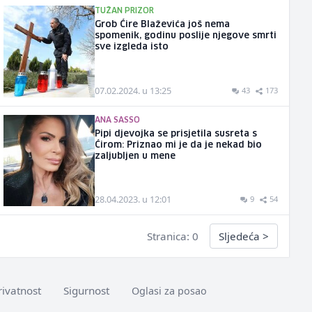
TUŽAN PRIZOR
Grob Ćire Blaževića još nema
spomenik, godinu poslije njegove smrti
sve izgleda isto
07.02.2024. u 13:25
43
173
ANA SASSO
Pipi djevojka se prisjetila susreta s
Ćirom: Priznao mi je da je nekad bio
zaljubljen u mene
28.04.2023. u 12:01
9
54
Stranica: 0
Sljedeća
>
rivatnost
Sigurnost
Oglasi za posao