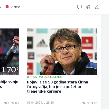
o
Video
U DRUŠTVU OCA LEGENDE
bija svoju
Pojavila se 50 godina stara Ćirina
oj
fotografija, bio je na početku
trenerske karijere
06.04.2024. u 23:30
1
181
16
67