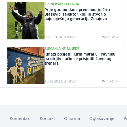
TRENERSKA LEGENDA
Prije godinu dana preminuo je Ćiro
Blažević, selektor koji je stvorio
najuspješniju generaciju Zmajeva
08.02.2024. u 09:27
20
78
SJEĆANJA NE BLIJEDE
Kinezi posjetili Ćirin mural u Travniku i
na dirljiv način se prisjetili čuvenog
trenera
10.12.2023. u 19:53
7
125
m
Komentari
Kontakt
O nama
Oglašavanje
P