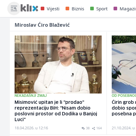
Vijesti
Biznis
Sport
Magazi
Miroslav Ćiro Blažević
NEKADAŠNJI ZMAJ
OD POSEBNOG
Misimović upitan je li "prodao"
Ćirin grob
reprezentaciju BiH: "Nisam dobio
dobio spo
poslovni prostor od Dodika u Banjoj
posebna p
Luci"
18.04.2026. u 12:16
21.10.2024. u
38
164