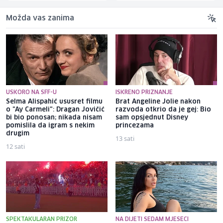
Možda vas zanima
USKORO NA SFF-U
ISKRENO PRIZNANJE
Selma Alispahić ususret filmu
Brat Angeline Jolie nakon
o "Ay Carmeli": Dragan Jovičić
razvoda otkrio da je gej: Bio
bi bio ponosan; nikada nisam
sam opsjednut Disney
pomislila da igram s nekim
princezama
drugim
13 sati
12 sati
SPEKTAKULARAN PRIZOR
NA DIJETI SEDAM MJESECI