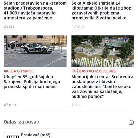
Salah predstavljen na krcatom
Seka Aleksić smršala 14
stadionu Trabzonspora,
kilograma: Otkrila da je zbog
41.000 navijača napravilo
zdravstvenih problema
atmosferu za pamćenje
promijenila životne navike
2 sata
47 min
AKCIJA OD SINOĆ
TUŽILAŠTVO IZ BIJELJINE
Uhapšen 55-godišnjak u
Memorijalni centar Srebrenica
Sarajevu: Policija kod njega
poslao poziv i bivšim
pronašla spid i marihuanu
zaposlenicima: "Javite se ako
vas zovnu na saslušanje,
nudimo pomoć"
47 min
1 sat
Oglasi za posao
Prodavač (m/ž)