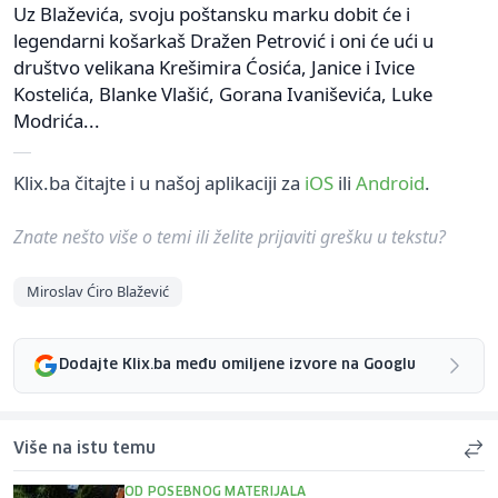
Uz Blaževića, svoju poštansku marku dobit će i
legendarni košarkaš Dražen Petrović i oni će ući u
društvo velikana Krešimira Ćosića, Janice i Ivice
Kostelića, Blanke Vlašić, Gorana Ivaniševića, Luke
Modrića...
Klix.ba čitajte i u našoj aplikaciji za
iOS
ili
Android
.
Znate nešto više o temi ili želite prijaviti grešku u tekstu?
Miroslav Ćiro Blažević
Dodajte Klix.ba među omiljene izvore na Googlu
Više na istu temu
OD POSEBNOG MATERIJALA