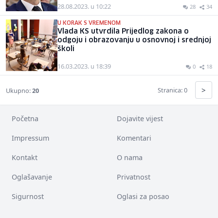
28.08.2023. u 10:22
28
34
U KORAK S VREMENOM
Vlada KS utvrdila Prijedlog zakona o
odgoju i obrazovanju u osnovnoj i srednjoj
školi
16.03.2023. u 18:39
0
18
>
Stranica: 0
Ukupno:
20
Početna
Dojavite vijest
Impressum
Komentari
Kontakt
O nama
Oglašavanje
Privatnost
Sigurnost
Oglasi za posao