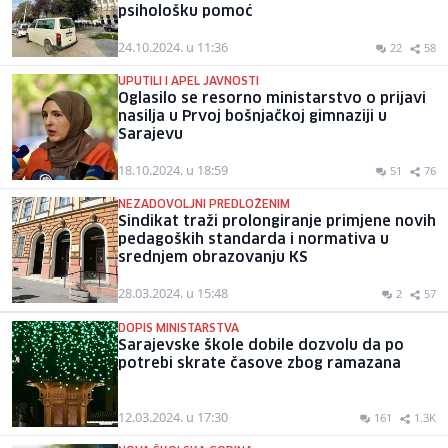
psihološku pomoć
24.10.2024. u 11:36
22
58
UPUTILI I APEL JAVNOSTI
Oglasilo se resorno ministarstvo o prijavi
nasilja u Prvoj bošnjačkoj gimnaziji u
Sarajevu
18.10.2024. u 18:59
51
76
NEZADOVOLJNI PREDLOŽENIM
Sindikat traži prolongiranje primjene novih
pedagoških standarda i normativa u
srednjem obrazovanju KS
28.03.2024. u 15:48
2
57
DOPIS MINISTARSTVA
Sarajevske škole dobile dozvolu da po
potrebi skrate časove zbog ramazana
12.03.2024. u 17:30
161
1.3K