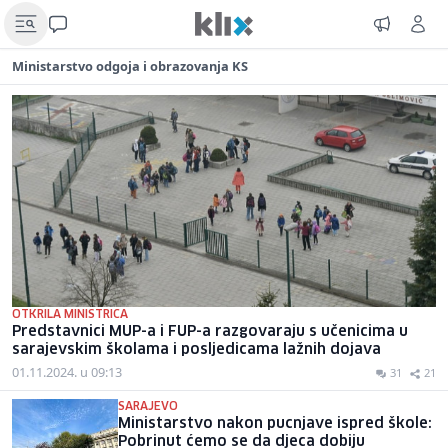
Ministarstvo odgoja i obrazovanja KS
OTKRILA MINISTRICA
Predstavnici MUP-a i FUP-a razgovaraju s učenicima u
sarajevskim školama i posljedicama lažnih dojava
01.11.2024. u 09:13
31
21
SARAJEVO
Ministarstvo nakon pucnjave ispred škole:
Pobrinut ćemo se da djeca dobiju