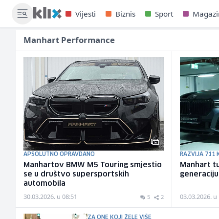
Vijesti
Biznis
Sport
Magazi
Manhart Performance
APSOLUTNO OPRAVDANO
RAZVIJA 711 
Manhartov BMW M5 Touring smjestio
Manhart t
se u društvo supersportskih
generaciju
automobila
30.03.2026. u 08:51
03.03.2026. u
5
2
ZA ONE KOJI ŽELE VIŠE