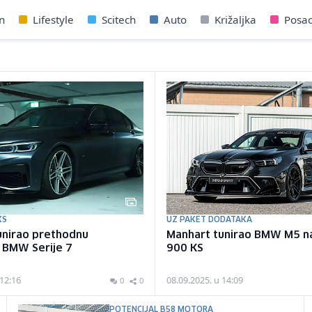
n
Lifestyle
Scitech
Auto
Križaljka
Posa
KS
UZ PAKET DODATAKA
unirao prethodnu
Manhart tunirao BMW M5 na
 BMW Serije 7
900 KS
 12:16
08.09.2025. u 14:09
0
0
POTENCIJAL B58 MOTORA