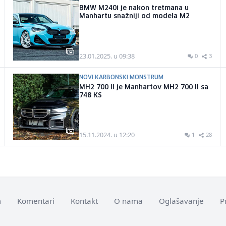
BMW M240i je nakon tretmana u
Manhartu snažniji od modela M2
23.01.2025. u 09:38
0
3
NOVI KARBONSKI MONSTRUM
MH2 700 II je Manhartov MH2 700 II sa
748 KS
15.11.2024. u 12:20
1
28
m
Komentari
Kontakt
O nama
Oglašavanje
P