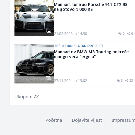
Manhart tunirao Porsche 911 GT2 RS
na gotovo 1.000 KS
21.02.2025. u 14:30
0
6
JOŠ JEDAN SJAJAN PROJEKT
Manhartov BMW M3 Touring pokreće
mnogo veća "ergela"
27.11.2024. u 13:02
5
33
Ukupno:
72
Dojavite vijest
Impressu
Početna