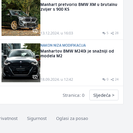
Manhart pretvorio BMW XM u brutalnu
zvijer s 900 KS
13.12.2024. u 16:03
5
28
NAKON NIZA MODIFIKACIJA
Manhartov BMW M240i je snažniji od
modela M2
18.09.2024. u 12:42
0
24
Stranica: 0
Sljedeća
>
rivatnost
Sigurnost
Oglasi za posao