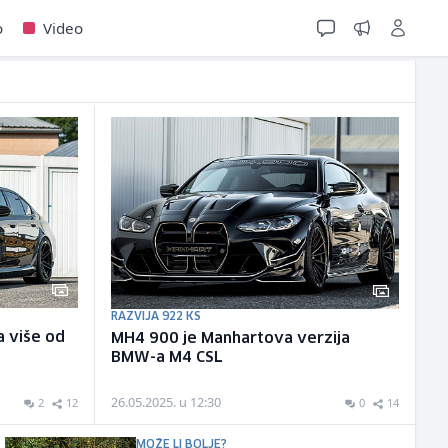
o
Video
RAZVIJA 922 KS
 više od
MH4 900 je Manhartova verzija
BMW-a M4 CSL
26.05.2025. u 12:30
2
12
0
14
MOŽE LI BOLJE?