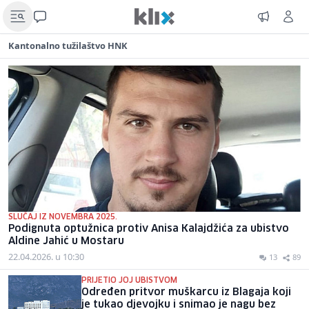
Kantonalno tužilaštvo HNK
SLUČAJ IZ NOVEMBRA 2025.
Podignuta optužnica protiv Anisa Kalajdžića za ubistvo
Aldine Jahić u Mostaru
22.04.2026. u 10:30
13
89
PRIJETIO JOJ UBISTVOM
Određen pritvor muškarcu iz Blagaja koji
je tukao djevojku i snimao je nagu bez