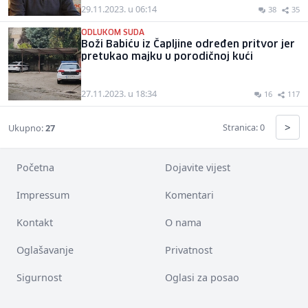
29.11.2023. u 06:14
38
35
ODLUKOM SUDA
Boži Babiću iz Čapljine određen pritvor jer
pretukao majku u porodičnoj kući
27.11.2023. u 18:34
16
117
>
Stranica: 0
Ukupno:
27
Početna
Dojavite vijest
Impressum
Komentari
Kontakt
O nama
Oglašavanje
Privatnost
Sigurnost
Oglasi za posao