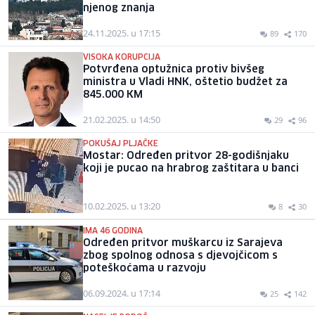
njenog znanja
24.11.2025. u 17:15
89
170
VISOKA KORUPCIJA
Potvrđena optužnica protiv bivšeg
ministra u Vladi HNK, oštetio budžet za
845.000 KM
21.02.2025. u 14:50
29
96
POKUŠAJ PLJAČKE
Mostar: Određen pritvor 28-godišnjaku
koji je pucao na hrabrog zaštitara u banci
10.02.2025. u 13:20
8
30
IMA 46 GODINA
Određen pritvor muškarcu iz Sarajeva
zbog spolnog odnosa s djevojčicom s
poteškoćama u razvoju
06.09.2024. u 17:14
25
142