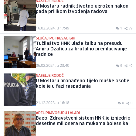
NASELJE RODOČ
U Mostaru radnik životno ugrožen nakon
pada prilikom izvođenja radova
16.02.2024. u 17:49
1
79
SLUČAJ POTRESAO BIH
Tužilaštvo HNK ulaže žalbu na presudu
Amiru Džafiću za brutalno premlaćivanje
radnice
06.02.2024. u 23:40
9
40
NASELJE RODOČ
U Mostaru pronađeno tijelo muške osobe
koje je u fazi raspadanja
21.12.2023. u 16:18
0
0
APEL PRAVOSUĐU I VLADI
Bago: Zdravstveni sistem HNK je iznjedrio
desetine milionera na mukama bolesnika