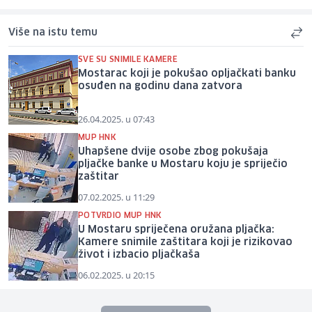
Više na istu temu
SVE SU SNIMILE KAMERE
Mostarac koji je pokušao opljačkati banku
osuđen na godinu dana zatvora
26.04.2025. u 07:43
MUP HNK
Uhapšene dvije osobe zbog pokušaja
pljačke banke u Mostaru koju je spriječio
zaštitar
07.02.2025. u 11:29
POTVRDIO MUP HNK
U Mostaru spriječena oružana pljačka:
Kamere snimile zaštitara koji je rizikovao
život i izbacio pljačkaša
06.02.2025. u 20:15