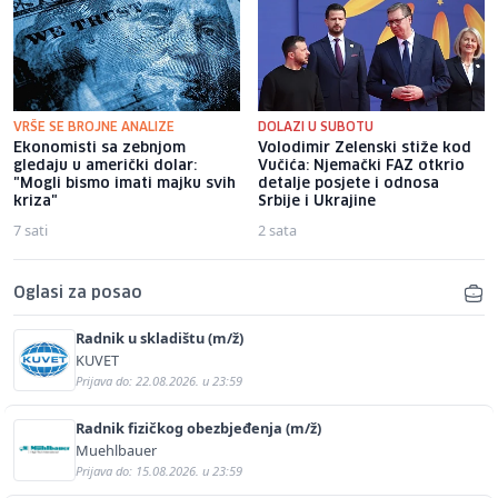
VRŠE SE BROJNE ANALIZE
DOLAZI U SUBOTU
Ekonomisti sa zebnjom
Volodimir Zelenski stiže kod
gledaju u američki dolar:
Vučića: Njemački FAZ otkrio
"Mogli bismo imati majku svih
detalje posjete i odnosa
kriza"
Srbije i Ukrajine
7 sati
2 sata
Oglasi za posao
Radnik u skladištu (m/ž)
KUVET
Prijava do: 22.08.2026. u 23:59
Radnik fizičkog obezbjeđenja (m/ž)
Muehlbauer
Prijava do: 15.08.2026. u 23:59