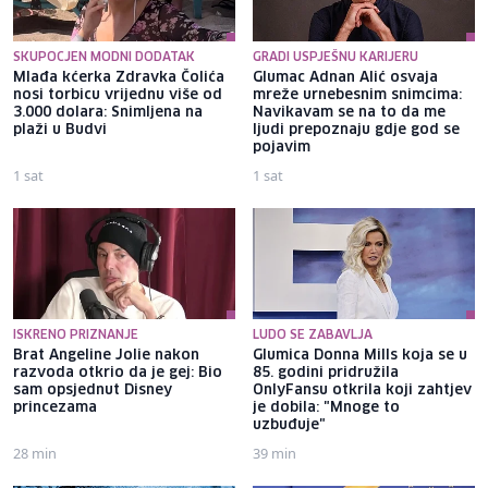
SKUPOCJEN MODNI DODATAK
GRADI USPJEŠNU KARIJERU
Mlađa kćerka Zdravka Čolića
Glumac Adnan Alić osvaja
nosi torbicu vrijednu više od
mreže urnebesnim snimcima:
3.000 dolara: Snimljena na
Navikavam se na to da me
plaži u Budvi
ljudi prepoznaju gdje god se
pojavim
1 sat
1 sat
ISKRENO PRIZNANJE
LUDO SE ZABAVLJA
Brat Angeline Jolie nakon
Glumica Donna Mills koja se u
razvoda otkrio da je gej: Bio
85. godini pridružila
sam opsjednut Disney
OnlyFansu otkrila koji zahtjev
princezama
je dobila: "Mnoge to
uzbuđuje"
28 min
39 min