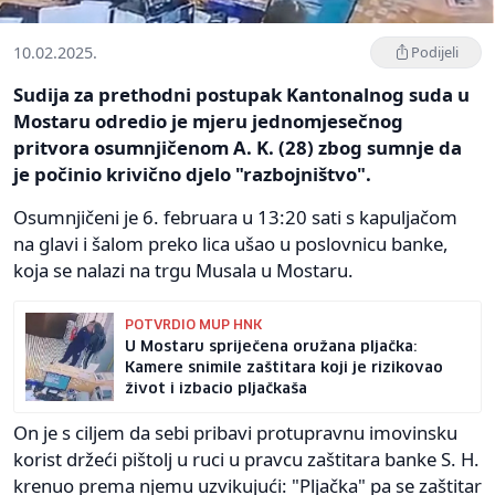
10.02.2025.
Podijeli
Sudija za prethodni postupak Kantonalnog suda u
Mostaru odredio je mjeru jednomjesečnog
pritvora osumnjičenom A. K. (28) zbog sumnje da
je počinio krivično djelo "razbojništvo".
Osumnjičeni je 6. februara u 13:20 sati s kapuljačom
na glavi i šalom preko lica ušao u poslovnicu banke,
koja se nalazi na trgu Musala u Mostaru.
POTVRDIO MUP HNK
U Mostaru spriječena oružana pljačka:
Kamere snimile zaštitara koji je rizikovao
život i izbacio pljačkaša
On je s ciljem da sebi pribavi protupravnu imovinsku
korist držeći pištolj u ruci u pravcu zaštitara banke S. H.
krenuo prema njemu uzvikujući: "Pljačka" pa se zaštitar