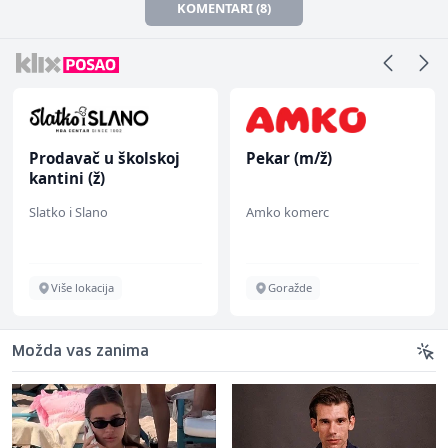
KOMENTARI (8)
Prodavač u školskoj
Pekar (m/ž)
kantini (ž)
Slatko i Slano
Amko komerc
Više lokacija
Goražde
Možda vas zanima