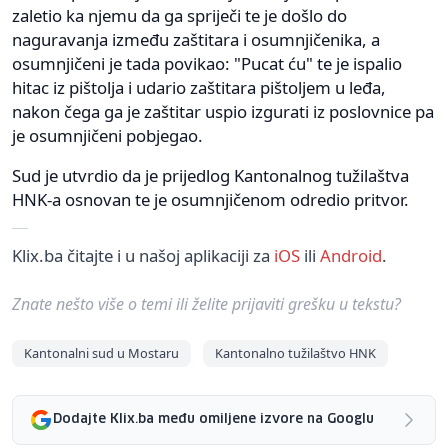
zaletio ka njemu da ga spriječi te je došlo do
naguravanja između zaštitara i osumnjičenika, a
osumnjičeni je tada povikao: "Pucat ću" te je ispalio
hitac iz pištolja i udario zaštitara pištoljem u leđa,
nakon čega ga je zaštitar uspio izgurati iz poslovnice pa
je osumnjičeni pobjegao.
Sud je utvrdio da je prijedlog Kantonalnog tužilaštva
HNK-a osnovan te je osumnjičenom odredio pritvor.
Klix.ba čitajte i u našoj aplikaciji za
iOS
ili
Android
.
Znate nešto više o temi ili želite prijaviti grešku u tekstu?
Kantonalni sud u Mostaru
Kantonalno tužilaštvo HNK
Dodajte Klix.ba među omiljene izvore na Googlu