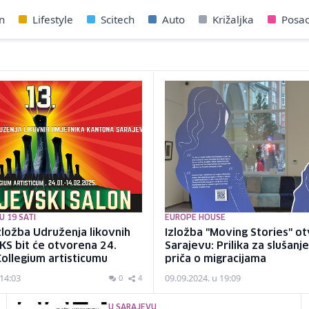
n
Lifestyle
Scitech
Auto
Križaljka
Posa
 19 SATI
EUROPE HOUSE
zložba Udruženja likovnih
Izložba "Moving Stories" o
KS bit će otvorena 24.
Sarajevu: Prilika za slušanje 
Collegium artisticumu
priča o migracijama
 14:03
09.09.2024. u 19:09
0
4
U SARAJEVU