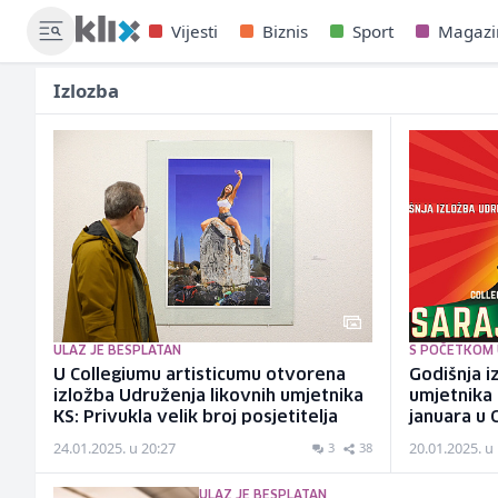
Vijesti
Biznis
Sport
Magazi
Izlozba
ULAZ JE BESPLATAN
S POČETKOM U
U Collegiumu artisticumu otvorena
Godišnja i
izložba Udruženja likovnih umjetnika
umjetnika 
KS: Privukla velik broj posjetitelja
januara u 
24.01.2025. u 20:27
20.01.2025. u
3
38
ULAZ JE BESPLATAN