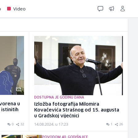
o
Video
DOSTUPNA JE GODINU DANA
tvorena u
Izložba fotografija Milomira
istinitih
Kovačevića Strašnog od 15. augusta
u Gradskoj vijećnici
14.08.2024. u 17:23
0
32
1
26
POVODOM 40. GODIŠNJICE