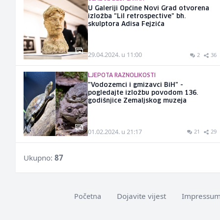
U Galeriji Općine Novi Grad otvorena
izložba "Lil retrospective" bh.
skulptora Adisa Fejzića
29.04.2024. u 11:00
2
36
LJEPOTA RAZNOLIKOSTI
"Vodozemci i gmizavci BiH" -
pogledajte izložbu povodom 136.
godišnjice Zemaljskog muzeja
01.02.2024. u 21:17
21
29
Ukupno:
87
Dojavite vijest
Impressu
Početna