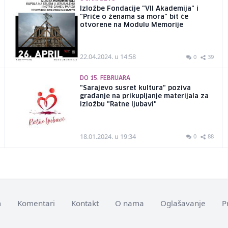
Izložbe Fondacije "VII Akademija" i
"Priče o ženama sa mora" bit će
otvorene na Modulu Memorije
22.04.2024. u 14:58
0
39
DO 15. FEBRUARA
"Sarajevo susret kultura" poziva
građanje na prikupljanje materijala za
izložbu "Ratne ljubavi"
18.01.2024. u 19:34
0
88
m
Komentari
Kontakt
O nama
Oglašavanje
P