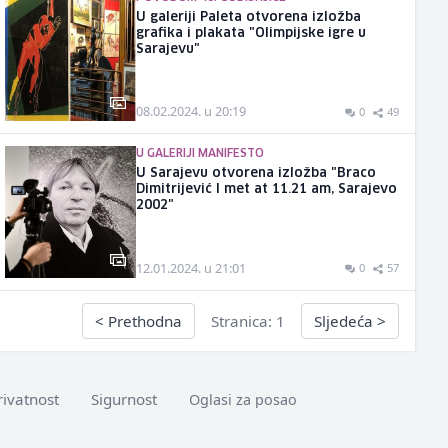
U galeriji Paleta otvorena izložba
grafika i plakata "Olimpijske igre u
Sarajevu"
08.02.2024. u 20:19
0
49
U GALERIJI MANIFESTO
U Sarajevu otvorena izložba "Braco
Dimitrijević I met at 11.21 am, Sarajevo
2002"
12.01.2024. u 21:01
0
57
<
Prethodna
Stranica: 1
Sljedeća
>
rivatnost
Sigurnost
Oglasi za posao