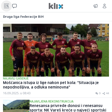
Druga liga Federacije BiH
NAJAVILI GAŠENJE
Mošćanica istupa iz lige nakon pet kola: "Situacija je
nepodnošljiva, a odluka neminovna"
16.09.2025. u 08:43
9
44
NAJAVLJENA REKONSTRUKCIJA
Renesansa privrede donosi i renesansu
sporta: NK Vareš kreće u najveći sportski