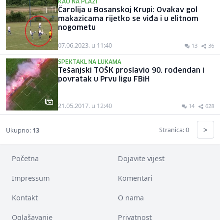
KAO NA PLAŽI
Čarolija u Bosanskoj Krupi: Ovakav gol
makazicama rijetko se viđa i u elitnom
nogometu
07.06.2023. u 11:40
13
36
SPEKTAKL NA LUKAMA
Tešanjski TOŠK proslavio 90. rođendan i
povratak u Prvu ligu FBiH
21.05.2017. u 12:40
14
628
>
Stranica: 0
Ukupno:
13
Početna
Dojavite vijest
Impressum
Komentari
Kontakt
O nama
Oglašavanje
Privatnost