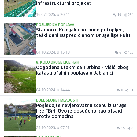
infrastrukturni projekat
16.07.2025. u 20:44
19
234
POSLJEDICA POPLAVA
Stadion u Kiseljaku potpuno potopljen,
teški dani su pred članom Druge lige FBiH
04.10.2024. u 15:13
6
175
8. KOLO DRUGE LIGE FBIH
Odgođena utakmica Turbina - Višići zbog
katastrofalnih poplava u Jablanici
04.10.2024. u 14:44
0
31
DUEL SEONE I MLADOSTI
Pogledajte nevjerovatnu scenu iz Druge
lige FBiH: Ovo je dosuđeno kao ofsajd
protiv domaćina
24.10.2023. u 07:21
15
3