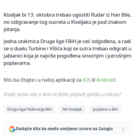
Kiseljak bi 13. oktobra trebao ugostiti Rudar iz Han Bile,
no odigravanje tog susreta u Kiseljaku je pod znakom
pitanja.
Jedna utakmica Druge lige FBiH je već odgođena, a radi
se o duelu Turbine i Višića koji se sutra trebao odigrati u
Jablanici koja je najviše pogođena sinoćnjim i jutrošnjim
poplavama.
Klix.ba čitajte i u našoj aplikaciji za
iOS
ili
Android
.
Znate nešto više o temi ili želite prijaviti grešku u tekstu?
Druga liga Federacije BiH
NK Kiseljak
poplave u BiH
Dodajte Klix.ba među omiljene izvore na Googlu