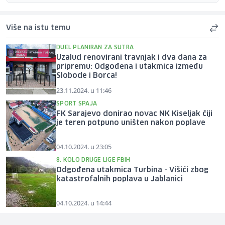
Više na istu temu
DUEL PLANIRAN ZA SUTRA
Uzalud renovirani travnjak i dva dana za
pripremu: Odgođena i utakmica između
Slobode i Borca!
23.11.2024. u 11:46
SPORT SPAJA
FK Sarajevo donirao novac NK Kiseljak čiji
je teren potpuno uništen nakon poplave
04.10.2024. u 23:05
8. KOLO DRUGE LIGE FBIH
Odgođena utakmica Turbina - Višići zbog
katastrofalnih poplava u Jablanici
04.10.2024. u 14:44