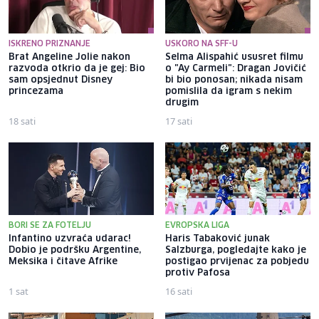
ISKRENO PRIZNANJE
USKORO NA SFF-U
Brat Angeline Jolie nakon
Selma Alispahić ususret filmu
razvoda otkrio da je gej: Bio
o "Ay Carmeli": Dragan Jovičić
sam opsjednut Disney
bi bio ponosan; nikada nisam
princezama
pomislila da igram s nekim
drugim
18 sati
17 sati
BORI SE ZA FOTELJU
EVROPSKA LIGA
Infantino uzvraća udarac!
Haris Tabaković junak
Dobio je podršku Argentine,
Salzburga, pogledajte kako je
Meksika i čitave Afrike
postigao prvijenac za pobjedu
protiv Pafosa
1 sat
16 sati