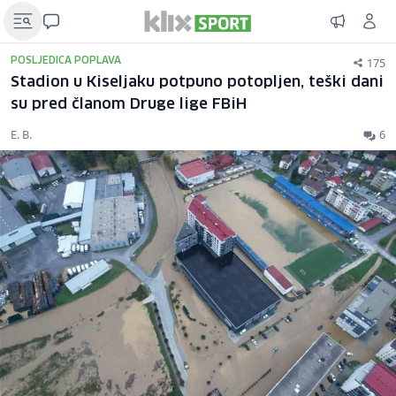
175
POSLJEDICA POPLAVA
Stadion u Kiseljaku potpuno potopljen, teški dani
su pred članom Druge lige FBiH
E. B.
6