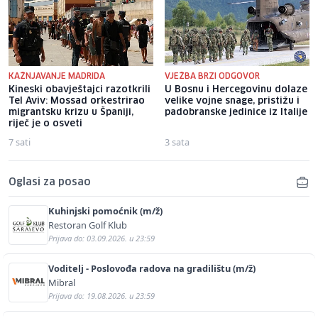
KAŽNJAVANJE MADRIDA
VJEŽBA BRZI ODGOVOR
Kineski obavještajci razotkrili
U Bosnu i Hercegovinu dolaze
Tel Aviv: Mossad orkestrirao
velike vojne snage, pristižu i
migrantsku krizu u Španiji,
padobranske jedinice iz Italije
riječ je o osveti
7 sati
3 sata
Oglasi za posao
Kuhinjski pomoćnik (m/ž)
Restoran Golf Klub
Prijava do: 03.09.2026. u 23:59
Voditelj - Poslovođa radova na gradilištu (m/ž)
Mibral
Prijava do: 19.08.2026. u 23:59