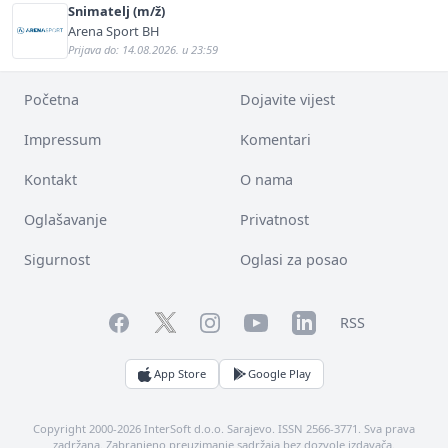
Snimatelj (m/ž)
Arena Sport BH
Prijava do: 14.08.2026. u 23:59
Početna
Dojavite vijest
Impressum
Komentari
Kontakt
O nama
Oglašavanje
Privatnost
Sigurnost
Oglasi za posao
Facebook
YouTube
LinkedIn
Twitter
Instagram
RSS
App Store
Google Play
Copyright 2000-2026 InterSoft d.o.o. Sarajevo. ISSN 2566-3771. Sva prava
zadržana. Zabranjeno preuzimanje sadržaja bez dozvole izdavača.