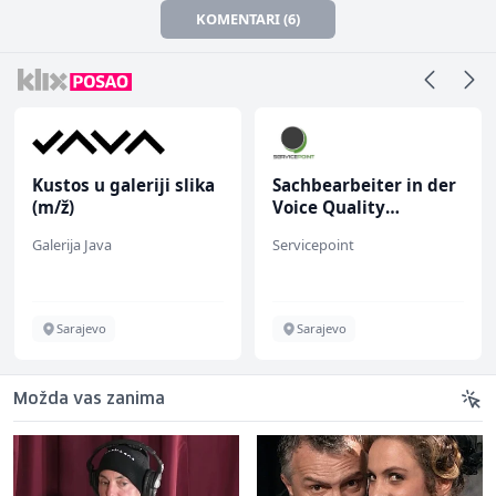
KOMENTARI (6)
Kustos u galeriji slika
Sachbearbeiter in der
(m/ž)
Voice Quality
Management (m/w)
Galerija Java
Servicepoint
Sarajevo
Sarajevo
Možda vas zanima