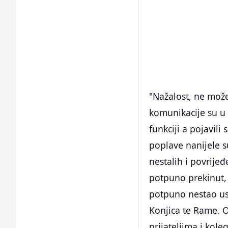
"Nažalost, ne može
komunikacije su u 
funkciji a pojavili
poplave nanijele su
nestalih i povrije
potpuno prekinut,
potpuno nestao usli
Konjica te Rame. 
prijateljima i kol