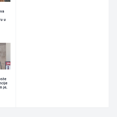
ova
n
ru u
oste
ncije
m je,