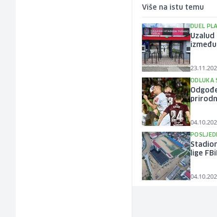
Više na istu temu
DUEL PL
Uzalud 
između 
23.11.202
ODLUKA 
Odgođe
prirod
04.10.202
POSLJED
Stadion
lige FB
04.10.202