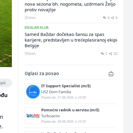
nova sezona bh. nogometa, uzdrmani Željo
protiv novajlije
31min
4
6
IDEALAN KLUB
Samed Baždar dočekao šansu za spas
karijere, predstavljen u trećeplasiranoj ekipi
Belgije
55min
1
32
Oglasi za posao
jeli
IT Support Specialist (m/ž)
USZ Dom Familia
eđu
Prijava do: 21.08.2026. u 23:59
.
Pomoćni radnik u servisu (m/ž)
Turboactiv
em
Prijava do: 28.08.2026. u 23:59
e.