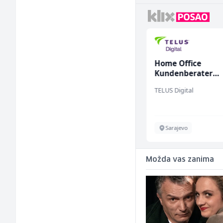
Prodavač u školskoj
Home Office
kantini (ž)
Kundenberater
(m/w/d) für Vatten
Slatko i Slano
TELUS Digital
Više lokacija
Sarajevo
Možda vas zanima