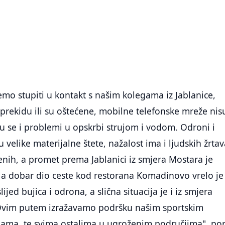
mo stupiti u kontakt s našim kolegama iz Jablanice,
prekidu ili su oštećene, mobilne telefonske mreže nis
 su se i problemi u opskrbi strujom i vodom. Odroni i
 velike materijalne štete, nažalost ima i ljudskih žrtav
đenih, a promet prema Jablanici iz smjera Mostara je
 a dobar dio ceste kod restorana Komadinovo vrelo je
jed bujica i odrona, a slična situacija je i iz smjera
Ovim putem izražavamo podršku našim sportskim
egama, te svima ostalima u ugroženim područjima", por