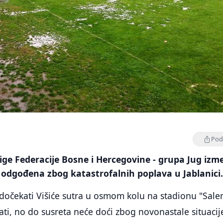
Podi
ige Federacije Bosne i Hercegovine - grupa Jug izm
je odgođena zbog katastrofalnih poplava u Jablanici
 dočekati Višiće sutra u osmom kolu na stadionu "Sal
sati, no do susreta neće doći zbog novonastale situacij