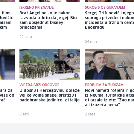
ISKRENO PRIZNANJE
SUKOB S OSIGURANJEM
 filmu
Brat Angeline Jolie nakon
Sergej Trifunović i njeg
Jovičić
razvoda otkrio da je gej: Bio
supruga privedeni nako
 nisam
sam opsjednut Disney
incidenta u tržnom cent
ekim
princezama
Beogradu
22 sata
54 min
VJEŽBA BRZI ODGOVOR
PROBLEM ZA TURIZAM
čara za
U Bosnu i Hercegovinu dolaze
Novi nameti "otjerali" g
više od
velike vojne snage, pristižu i
iz Neuma, turističke age
rači
padobranske jedinice iz Italije
otkazale izlete: "Žao na
ali izuzeća nema"
8 sati
2 sata