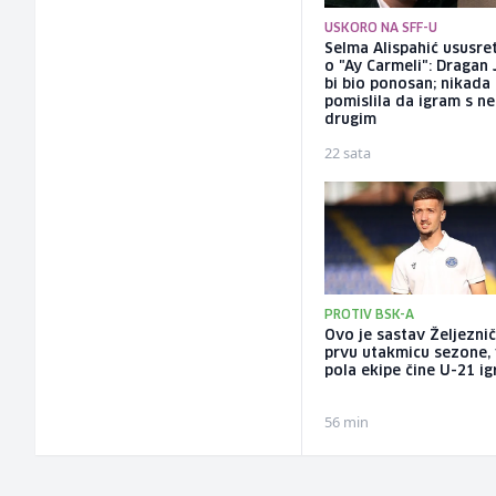
USKORO NA SFF-U
Selma Alispahić ususret
o "Ay Carmeli": Dragan 
bi bio ponosan; nikada
pomislila da igram s n
drugim
22 sata
PROTIV BSK-A
Ovo je sastav Željezni
prvu utakmicu sezone, 
pola ekipe čine U-21 ig
56 min