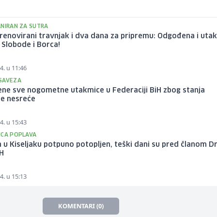
ANIRAN ZA SUTRA
renovirani travnjak i dva dana za pripremu: Odgođena i uta
Slobode i Borca!
4. u 11:46
SAVEZA
ne sve nogometne utakmice u Federaciji BiH zbog stanja
ne nesreće
4. u 15:43
ICA POPLAVA
 u Kiseljaku potpuno potopljen, teški dani su pred članom D
iH
4. u 15:13
KOMENTARI (0)