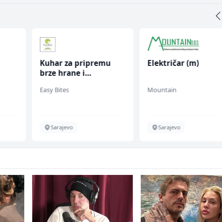
Kuhar za pripremu
Električar (m)
brze hrane i
fall
jednostavnih jela (m/
Easy Bites
Mountain
ž)
Sarajevo
Sarajevo