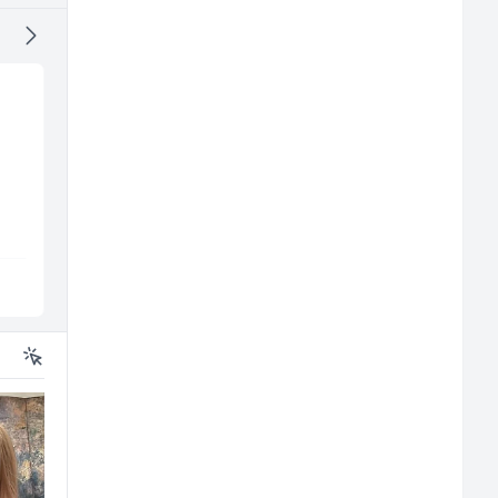
Kustos u galeriji slika
Komercijalni
(m/ž)
službenik (m/ž)
Galerija Java
Euro-Asfalt
Sarajevo
Više lokacija