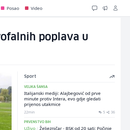
Posao
Video
ofalnih poplava u
Sport
VELIKA ŠANSA
Italijanski mediji: Alajbegović od prve
minute protiv Intera, evo gdje gledati
prijenos utakmice
22min
5
36
PRVENSTVO BIH
Uživo
/
Željezničar - BSK od 20 sati: Počinje