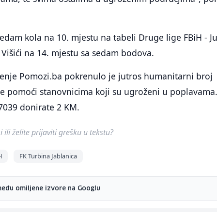
edam kola na 10. mjestu na tabeli Druge lige FBiH - J
 Višići na 14. mjestu sa sedam bodova.
enje Pomozi.ba pokrenulo je jutros humanitarni broj
e pomoći stanovnicima koji su ugroženi u poplavama
7039 donirate 2 KM.
ili želite prijaviti grešku u tekstu?
H
FK Turbina Jablanica
među omiljene izvore na Googlu