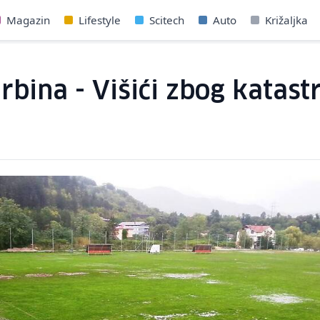
Magazin
Lifestyle
Scitech
Auto
Križaljka
ina - Višići zbog katastr