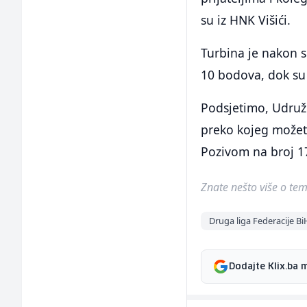
su iz HNK Višići.
Turbina je nakon s
10 bodova, dok su
Podsjetimo, Udruž
preko kojeg možet
Pozivom na broj 1
Znate nešto više o temi 
Druga liga Federacije Bi
Dodajte Klix.ba 