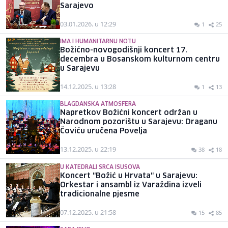
Sarajevo
03.01.2026. u 12:29
1
25
IMA I HUMANITARNU NOTU
Božićno-novogodišnji koncert 17.
decembra u Bosanskom kulturnom centru
u Sarajevu
14.12.2025. u 13:28
1
13
BLAGDANSKA ATMOSFERA
Napretkov Božićni koncert održan u
Narodnom pozorištu u Sarajevu: Draganu
Čoviću uručena Povelja
13.12.2025. u 22:19
38
18
U KATEDRALI SRCA ISUSOVA
Koncert "Božić u Hrvata" u Sarajevu:
Orkestar i ansambl iz Varaždina izveli
tradicionalne pjesme
07.12.2025. u 21:58
15
85