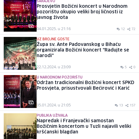
SARAJEVO
Prosvjetin Božićni koncert u Narodnom
pozorištu okupio veliki broj ličnosti iz
javnog života
04.01.2025. u 21:16
12
72
UZ BROJNE GOSTE
Župa sv. Ante Padovanskog u Bihaću
organizirala Božićni koncert "Radujte se
narodi"
22.12.2024. u 23:09
5
0
U NARODNOM POZORIŠTU
Održan tradicionalni Božićni koncert SPKD
Prosvjeta, prisustvovali Bećirović i Karić
05.01.2024. u 21:05
13
157
PUBLIKA UŽIVALA
Napredak i Franjevački samostan
Božičnim koncertom u Tuzli najavili veliki
kršćanski blagdan