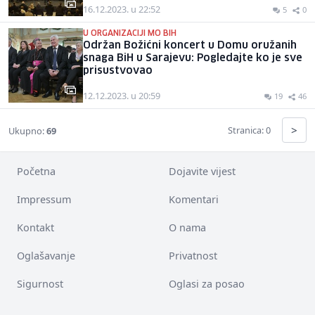
16.12.2023. u 22:52
5
0
U ORGANIZACIJI MO BIH
Održan Božićni koncert u Domu oružanih
snaga BiH u Sarajevu: Pogledajte ko je sve
prisustvovao
12.12.2023. u 20:59
19
46
>
Stranica: 0
Ukupno:
69
Početna
Dojavite vijest
Impressum
Komentari
Kontakt
O nama
Oglašavanje
Privatnost
Sigurnost
Oglasi za posao