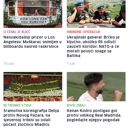
O ČEMU JE RIJEČ
HIBRIDNE OPERACIJE
Nesvakidašnji prizor u Los
Ukrajinski general: Brčko je
Angelesu: Muškarac snimljen u
ključno, ukoliko RS odluči
billboardu nasred raskrsnice
zauzeti koridor, NATO-a će
morati povući snage sa
Baltika
10 sati
1 sat
NI TRUNKE STIDA
BIVŠI ZMAJ
Sramotna koreografija Delija
Kenan Kodro postigao gol
protiv Novog Pazara, na
protiv velikog Real Madrida,
sjevernoj tribini su odali
pogledajte njegov pogodak
počast zločincu Mladiću