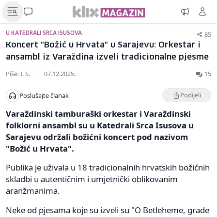
85
U KATEDRALI SRCA ISUSOVA
Koncert "Božić u Hrvata" u Sarajevu: Orkestar i
ansambl iz Varaždina izveli tradicionalne pjesme
Piše: I. S.
|
07.12.2025.
15
Podijeli
Poslušajte članak
Varaždinski tamburaški orkestar i Varaždinski
folklorni ansambl su u Katedrali Srca Isusova u
Sarajevu održali božićni koncert pod nazivom
"Božić u Hrvata".
Publika je uživala u 18 tradicionalnih hrvatskih božićnih
skladbi u autentičnim i umjetnički oblikovanim
aranžmanima.
Neke od pjesama koje su izveli su "O Betleheme, grade