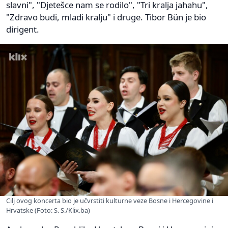
slavni", "Djetešce nam se rodilo", "Tri kralja jahahu",
"Zdravo budi, mladi kralju" i druge. Tibor Bün je bio
dirigent.
Cilj ovog koncerta bio je učvrstiti kulturne veze Bosne i Hercegovine i
Hrvatske (Foto: S. S./Klix.ba)