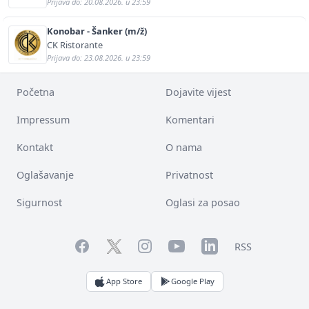
Prijava do: 20.08.2026. u 23:59
Konobar - Šanker (m/ž)
CK Ristorante
Prijava do: 23.08.2026. u 23:59
Početna
Dojavite vijest
Impressum
Komentari
Kontakt
O nama
Oglašavanje
Privatnost
Sigurnost
Oglasi za posao
Facebook
YouTube
LinkedIn
Twitter
Instagram
RSS
App Store
Google Play