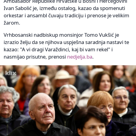
Ambasador Republike Hrvatske u Bosni i Hercegovini
Ivan Sabolić je, između ostalog, kazao da spomenuti
orkestar i ansambl čuvaju tradiciju i prenose je velikim
žarom.
Vrhbosanski nadbiskup monsinjor Tomo Vukšić je
izrazio želju da se njihova uspješna saradnja nastavi te
kazao: "A vi dragi Varaždinci, kaj bi vam rekel" i
nasmijao prisutne, prenosi
nedjelja.ba
.