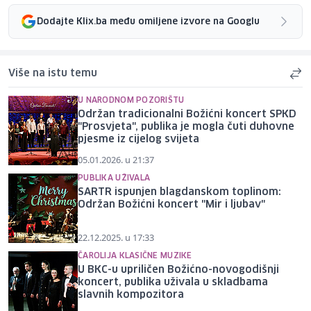
Dodajte Klix.ba među omiljene izvore na Googlu
Više na istu temu
U NARODNOM POZORIŠTU
Održan tradicionalni Božićni koncert SPKD
"Prosvjeta", publika je mogla čuti duhovne
pjesme iz cijelog svijeta
05.01.2026. u 21:37
PUBLIKA UŽIVALA
SARTR ispunjen blagdanskom toplinom:
Održan Božićni koncert "Mir i ljubav"
22.12.2025. u 17:33
ČAROLIJA KLASIČNE MUZIKE
U BKC-u upriličen Božićno-novogodišnji
koncert, publika uživala u skladbama
slavnih kompozitora