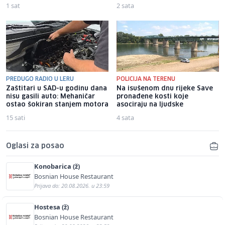
1 sat
2 sata
PREDUGO RADIO U LERU
POLICIJA NA TERENU
Zaštitari u SAD-u godinu dana
Na isušenom dnu rijeke Save
nisu gasili auto: Mehaničar
pronađene kosti koje
ostao šokiran stanjem motora
asociraju na ljudske
15 sati
4 sata
Oglasi za posao
Konobarica (ž)
Bosnian House Restaurant
Prijava do: 20.08.2026. u 23:59
Hostesa (ž)
Bosnian House Restaurant