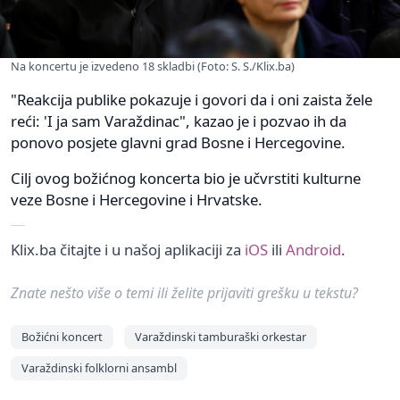
Na koncertu je izvedeno 18 skladbi (Foto: S. S./Klix.ba)
"Reakcija publike pokazuje i govori da i oni zaista žele
reći: 'I ja sam Varaždinac", kazao je i pozvao ih da
ponovo posjete glavni grad Bosne i Hercegovine.
Cilj ovog božićnog koncerta bio je učvrstiti kulturne
veze Bosne i Hercegovine i Hrvatske.
Klix.ba čitajte i u našoj aplikaciji za
iOS
ili
Android
.
Znate nešto više o temi ili želite prijaviti grešku u tekstu?
Božićni koncert
Varaždinski tamburaški orkestar
Varaždinski folklorni ansambl