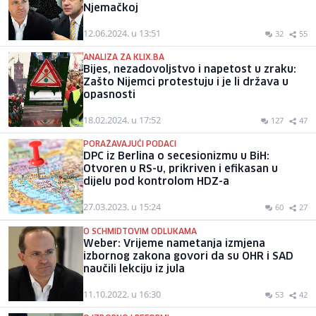
Njemačkoj
12.06.2024. u 13:51
32
55
ANALIZA ZA KLIX.BA
Bijes, nezadovoljstvo i napetost u zraku:
Zašto Nijemci protestuju i je li država u
opasnosti
18.02.2024. u 17:52
127
47
PORAŽAVAJUĆI PODACI
DPC iz Berlina o secesionizmu u BiH:
Otvoren u RS-u, prikriven i efikasan u
dijelu pod kontrolom HDZ-a
27.03.2023. u 15:24
60
27
O SCHMIDTOVIM ODLUKAMA
Weber: Vrijeme nametanja izmjena
izbornog zakona govori da su OHR i SAD
naučili lekciju iz jula
11.10.2022. u 16:30
53
42