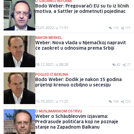
O IZBORNOJ REFORMI
Bodo Weber: Pregovarači EU su tu iz ličnih
motiva, a Sattler je odmetnuti pojedinac
22.01.2022. u 11:51
115
171
NAKON MERKEL
Weber: Nova vlada u Njemačkoj napravit
će zaokret u odnosima prema Srbiji
08.12.2021. u 08:28
82
77
POGLED IZ BERLINA
Bodo Weber: Dodik je nakon 15 godina
prijetnji krenuo ozbiljno u secesiju
16.10.2021. u 11:25
154
123
O MUSLIMANSKOM OSTRVU
Weber o Schäubleovim izjavama:
Predrasude političara koji ne poznaje
stanje na Zapadnom Balkanu