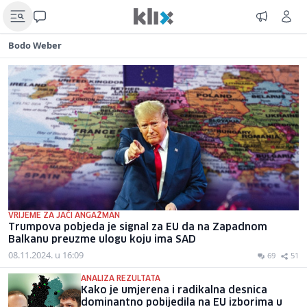
Bodo Weber
VRIJEME ZA JAČI ANGAŽMAN
Trumpova pobjeda je signal za EU da na Zapadnom
Balkanu preuzme ulogu koju ima SAD
08.11.2024. u 16:09
69
51
ANALIZA REZULTATA
Kako je umjerena i radikalna desnica
dominantno pobijedila na EU izborima u