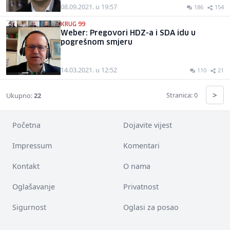
08.09.2021. u 19:57
186
154
KRUG 99
Weber: Pregovori HDZ-a i SDA idu u
pogrešnom smjeru
14.03.2021. u 12:52
110
21
>
Stranica: 0
Ukupno:
22
Početna
Dojavite vijest
Impressum
Komentari
Kontakt
O nama
Oglašavanje
Privatnost
Sigurnost
Oglasi za posao