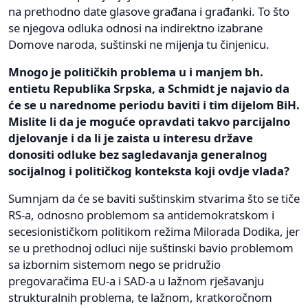
na prethodno date glasove građana i građanki. To što
se njegova odluka odnosi na indirektno izabrane
Domove naroda, suštinski ne mijenja tu činjenicu.
Mnogo je političkih problema u i manjem bh.
entietu Republika Srpska, a Schmidt je najavio da
će se u narednome periodu baviti i tim dijelom BiH.
Mislite li da je moguće opravdati takvo parcijalno
djelovanje i da li je zaista u interesu države
donositi odluke bez sagledavanja generalnog
socijalnog i političkog konteksta koji ovdje vlada?
Sumnjam da će se baviti suštinskim stvarima što se tiče
RS-a, odnosno problemom sa antidemokratskom i
secesionističkom politikom režima Milorada Dodika, jer
se u prethodnoj odluci nije suštinski bavio problemom
sa izbornim sistemom nego se pridružio
pregovaračima EU-a i SAD-a u lažnom rješavanju
strukturalnih problema, te lažnom, kratkoročnom