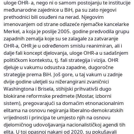
uloge OHR- a, nego ni o samom postojanju te institucije
međunarodne zajednice u BiH, pa su zato njegovi
prethodnici bili osuđeni na nerad. Njegovim
imenovanjem od strane odlazeće njemačke kancelarke
Merkel, a koja je poslije 2005. godine predvodila grupu
zapadnih zemalja koje su se zalagale za zatvaranje
OHR-a, OHR je u određenom smislu reanimiran, ali i
dalje fali koncept djelovanja, uloge OHR-a u sadašnjem
političkom kontekstu, tj. fali strategija i vizija. OHR
djeluje u vakumu odsustva zapadne, dugoročne
strategije prema BiH. Još gore, u taj vakum u zadnje
dvije godine uletjeli su nižerangirani zvaničnici
Washingtona i Brisela, stihijski prihvativši dugo
blokirane reformske predmete (Mostar, izborni
sistem), pregovarajući sa domaćim etnonacionalnim
elitama na osnovu negiranja liberalno-demokratskih
vrijednosti i principa te umjesto njih na osnovu
djelomičnog udovoljavanja nacionalističkoj agendi tih
elita. U toj opasnoj nakani od 2020. su pokušavali