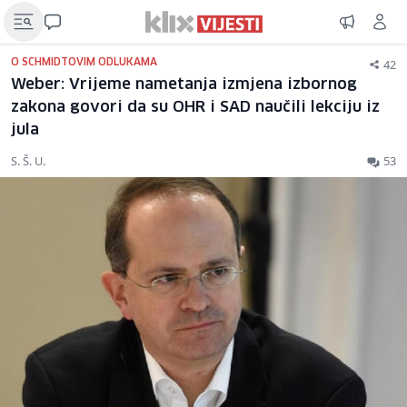
42
O SCHMIDTOVIM ODLUKAMA
Weber: Vrijeme nametanja izmjena izbornog
zakona govori da su OHR i SAD naučili lekciju iz
jula
S. Š. U.
53