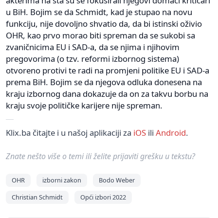
akterima na šta su se fokusirali njegovi domaći kritičari
u BiH. Bojim se da Schmidt, kad je stupao na novu
funkciju, nije dovoljno shvatio da, da bi istinski oživio
OHR, kao prvo morao biti spreman da se sukobi sa
zvaničnicima EU i SAD-a, da se njima i njihovim
pregovorima (o tzv. reformi izbornog sistema)
otvoreno protivi te radi na promjeni politike EU i SAD-a
prema BiH. Bojim se da njegova odluka donesena na
kraju izbornog dana dokazuje da on za takvu borbu na
kraju svoje političke karijere nije spreman.
Klix.ba čitajte i u našoj aplikaciji za
iOS
ili
Android
.
Znate nešto više o temi ili želite prijaviti grešku u tekstu?
OHR
izborni zakon
Bodo Weber
Christian Schmidt
Opći izbori 2022