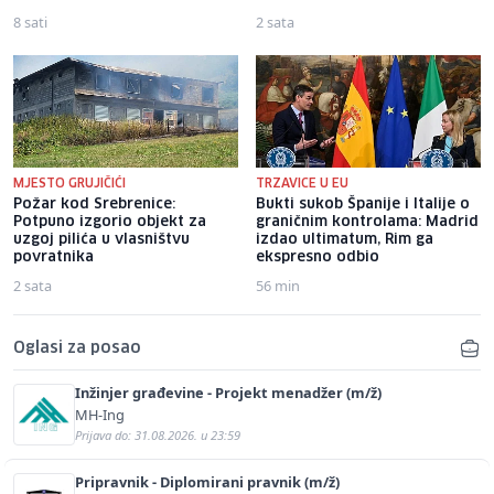
8 sati
2 sata
MJESTO GRUJIČIĆI
TRZAVICE U EU
Požar kod Srebrenice:
Bukti sukob Španije i Italije o
Potpuno izgorio objekt za
graničnim kontrolama: Madrid
uzgoj pilića u vlasništvu
izdao ultimatum, Rim ga
povratnika
ekspresno odbio
2 sata
56 min
Oglasi za posao
Inžinjer građevine - Projekt menadžer (m/ž)
MH-Ing
Prijava do: 31.08.2026. u 23:59
Pripravnik - Diplomirani pravnik (m/ž)