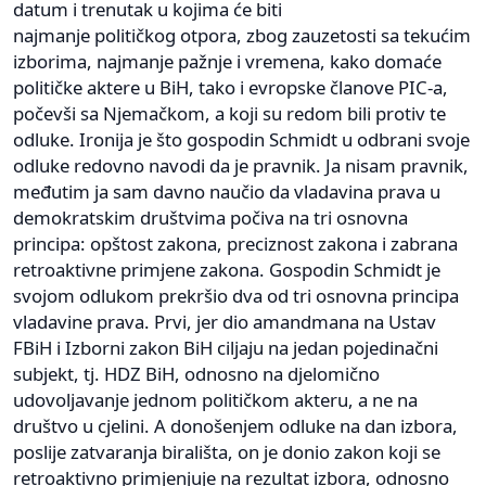
datum i trenutak u kojima će biti
najmanje političkog otpora, zbog zauzetosti sa tekućim
izborima, najmanje pažnje i vremena, kako domaće
političke aktere u BiH, tako i evropske članove PIC-a,
počevši sa Njemačkom, a koji su redom bili protiv te
odluke. Ironija je što gospodin Schmidt u odbrani svoje
odluke redovno navodi da je pravnik. Ja nisam pravnik,
međutim ja sam davno naučio da vladavina prava u
demokratskim društvima počiva na tri osnovna
principa: opštost zakona, preciznost zakona i zabrana
retroaktivne primjene zakona. Gospodin Schmidt je
svojom odlukom prekršio dva od tri osnovna principa
vladavine prava. Prvi, jer dio amandmana na Ustav
FBiH i Izborni zakon BiH ciljaju na jedan pojedinačni
subjekt, tj. HDZ BiH, odnosno na djelomično
udovoljavanje jednom političkom akteru, a ne na
društvo u cjelini. A donošenjem odluke na dan izbora,
poslije zatvaranja birališta, on je donio zakon koji se
retroaktivno primjenjuje na rezultat izbora, odnosno