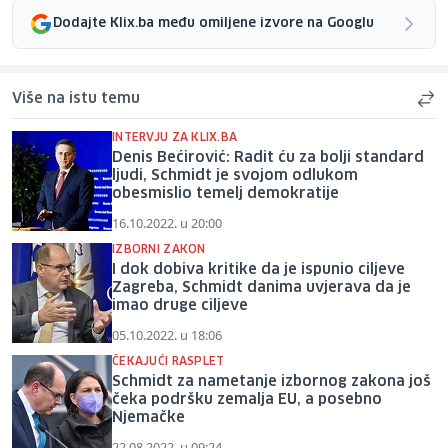
Dodajte Klix.ba među omiljene izvore na Googlu
Više na istu temu
INTERVJU ZA KLIX.BA
Denis Bećirović: Radit ću za bolji standard
ljudi, Schmidt je svojom odlukom
obesmislio temelj demokratije
16.10.2022. u 20:00
IZBORNI ZAKON
I dok dobiva kritike da je ispunio ciljeve
Zagreba, Schmidt danima uvjerava da je
imao druge ciljeve
05.10.2022. u 18:06
ČEKAJUĆI RASPLET
Schmidt za nametanje izbornog zakona još
čeka podršku zemalja EU, a posebno
Njemačke
22.08.2022. u 09:24