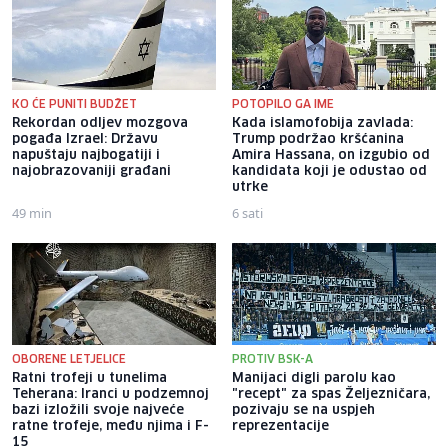
KO ĆE PUNITI BUDŽET
POTOPILO GA IME
Rekordan odljev mozgova
Kada islamofobija zavlada:
pogađa Izrael: Državu
Trump podržao kršćanina
napuštaju najbogatiji i
Amira Hassana, on izgubio od
najobrazovaniji građani
kandidata koji je odustao od
utrke
49 min
6 sati
OBORENE LETJELICE
PROTIV BSK-A
Ratni trofeji u tunelima
Manijaci digli parolu kao
Teherana: Iranci u podzemnoj
"recept" za spas Željezničara,
bazi izložili svoje najveće
pozivaju se na uspjeh
ratne trofeje, među njima i F-
reprezentacije
15