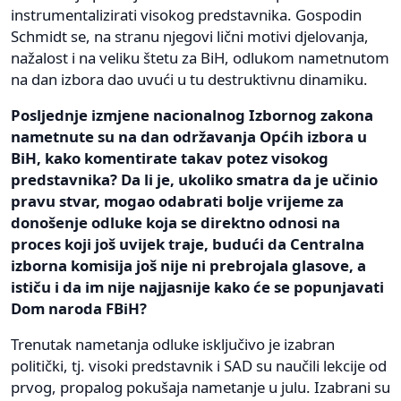
instrumentalizirati visokog predstavnika. Gospodin
Schmidt se, na stranu njegovi lični motivi djelovanja,
nažalost i na veliku štetu za BiH, odlukom nametnutom
na dan izbora dao uvući u tu destruktivnu dinamiku.
Posljednje izmjene nacionalnog Izbornog zakona
nametnute su na dan održavanja Općih izbora u
BiH, kako komentirate takav potez visokog
predstavnika? Da li je, ukoliko smatra da je učinio
pravu stvar, mogao odabrati bolje vrijeme za
donošenje odluke koja se direktno odnosi na
proces koji još uvijek traje, budući da Centralna
izborna komisija još nije ni prebrojala glasove, a
ističu i da im nije najjasnije kako će se popunjavati
Dom naroda FBiH?
Trenutak nametanja odluke isključivo je izabran
politički, tj. visoki predstavnik i SAD su naučili lekcije od
prvog, propalog pokušaja nametanje u julu. Izabrani su