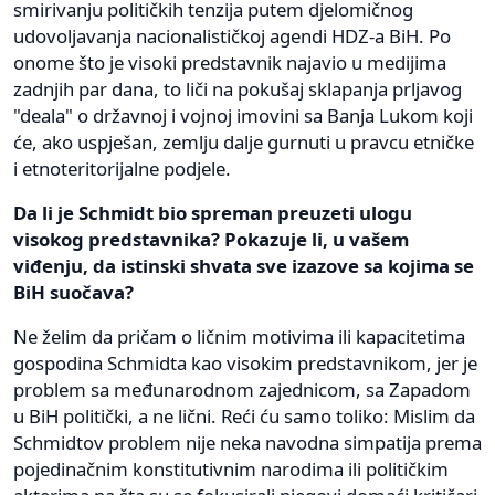
smirivanju političkih tenzija putem djelomičnog
udovoljavanja nacionalističkoj agendi HDZ-a BiH. Po
onome što je visoki predstavnik najavio u medijima
zadnjih par dana, to liči na pokušaj sklapanja prljavog
"deala" o državnoj i vojnoj imovini sa Banja Lukom koji
će, ako uspješan, zemlju dalje gurnuti u pravcu etničke
i etnoteritorijalne podjele.
Da li je Schmidt bio spreman preuzeti ulogu
visokog predstavnika? Pokazuje li, u vašem
viđenju, da istinski shvata sve izazove sa kojima se
BiH suočava?
Ne želim da pričam o ličnim motivima ili kapacitetima
gospodina Schmidta kao visokim predstavnikom, jer je
problem sa međunarodnom zajednicom, sa Zapadom
u BiH politički, a ne lični. Reći ću samo toliko: Mislim da
Schmidtov problem nije neka navodna simpatija prema
pojedinačnim konstitutivnim narodima ili političkim