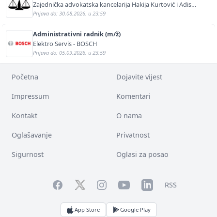
Zajednička advokatska kancelarija Hakija Kurtović i Adis
Kurtović
Prijava do: 30.08.2026. u 23:59
Administrativni radnik (m/ž)
Elektro Servis - BOSCH
Prijava do: 05.09.2026. u 23:59
Početna
Dojavite vijest
Impressum
Komentari
Kontakt
O nama
Oglašavanje
Privatnost
Sigurnost
Oglasi za posao
Facebook
YouTube
LinkedIn
Twitter
Instagram
RSS
App Store
Google Play