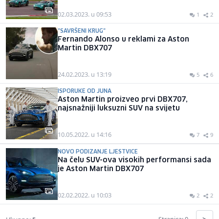
02.03.2023. u 09:53
1
2
"SAVRŠENI KRUG"
Fernando Alonso u reklami za Aston
Martin DBX707
24.02.2023. u 13:19
5
6
ISPORUKE OD JUNA
Aston Martin proizveo prvi DBX707,
najsnažniji luksuzni SUV na svijetu
10.05.2022. u 14:16
7
9
NOVO PODIZANJE LJESTVICE
Na čelu SUV-ova visokih performansi sada
je Aston Martin DBX707
02.02.2022. u 10:03
2
2
Stranica: 0