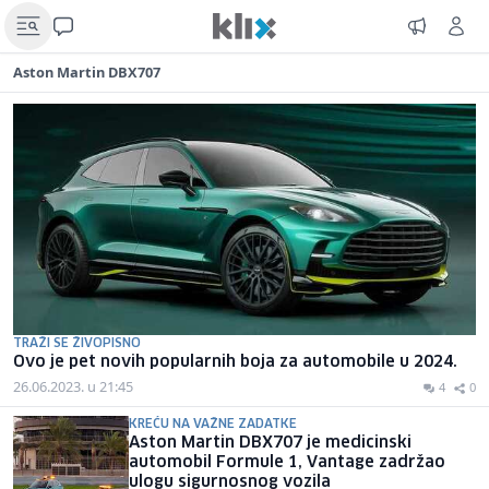
Aston Martin DBX707
TRAŽI SE ŽIVOPISNO
Ovo je pet novih popularnih boja za automobile u 2024.
26.06.2023. u 21:45
4
0
KREĆU NA VAŽNE ZADATKE
Aston Martin DBX707 je medicinski
automobil Formule 1, Vantage zadržao
ulogu sigurnosnog vozila