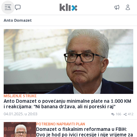
Anto Domazet
MIŠLJENJE STRUKE
Anto Domazet o povećanju minimalne plate na 1.000 KM
i reakcijama: "Ni banana država, ali ni poreski raj"
04.01.2025. u 20:03
166
412
POTREBNO NAPRAVITI PLAN
Domazet o fiskalnim reformama u FBiH:
Ovo je hod po ivici recesije i nije vrijeme za