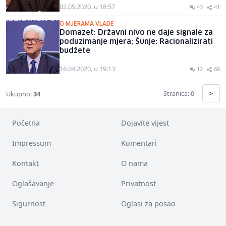
02.05.2020. u 18:57
43
41
O MJERAMA VLADE
Domazet: Državni nivo ne daje signale za
poduzimanje mjera; Šunje: Racionalizirati
budžete
16.04.2020. u 19:13
12
68
>
Stranica: 0
Ukupno:
34
Početna
Dojavite vijest
Impressum
Komentari
Kontakt
O nama
Oglašavanje
Privatnost
Sigurnost
Oglasi za posao