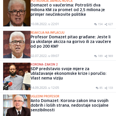
POTROŠNJA JAVNOG NOVCA
Domazet o vaučerima: Potrošiti dva
miliona KM za promet od 2,5 miliona je
primjer neučinkovite politike
10.08.2022. u 22:01
154
627
REAKCIJA NA INFLACIJU
Profesor Domazet pitao građane: Jeste li
za ukidanje akciza na gorivo ili za vaučere
od po 200 KM?
02.07.2022. u 09:07
189
969
KORONA-ZAKON 2
SDP predstavio svoje mjere za
ublažavanje ekonomske krize i poručio:
Vlast nema viziju
14.09.2020. u 12:05
85
133
UGLEDNI PROFESOR
Anto Domazet: Korona-zakon ima svojih
dobrih i loših strana, nedostaje socijalne
senzibilnosti