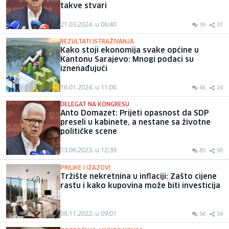
takve stvari
21.03.2024. u 06:40
39
31
REZULTATI ISTRAŽIVANJA
Kako stoji ekonomija svake općine u
Kantonu Sarajevo: Mnogi podaci su
iznenađujući
16.01.2024. u 11:06
46
24
DELEGAT NA KONGRESU
Anto Domazet: Prijeti opasnost da SDP
preseli u kabinete, a nestane sa životne
političke scene
13.06.2023. u 12:39
85
90
PRILIKE I IZAZOVI
Tržište nekretnina u inflaciji: Zašto cijene
rastu i kako kupovina može biti investicija
08.11.2022. u 09:01
56
34