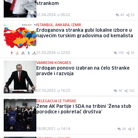
strankom
01.04.2024. u 06:22
49
53
ISTANBUL, ANKARA, IZMIR
Erdoganova stranka gubi lokalne izbore u
najvećim turskim gradovima od kemalista
31.03.2024. u 22:02
195
55
VANREDNI KONGRES
Erdogan ponovo izabran na čelo Stranke
pravde i razvoja
07.10.2023. u 16:25
36
102
DELEGACIJA IZ TURSKE
Žene AK Partije i SDA na tribini ‘Žena stub
porodice i pokretač društva’
18.09.2021. u 14:14
34
0