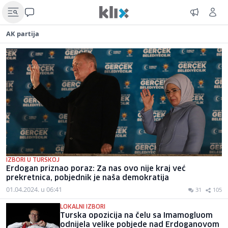
AK partija
IZBORI U TURSKOJ
Erdogan priznao poraz: Za nas ovo nije kraj već
prekretnica, pobjednik je naša demokratija
01.04.2024. u 06:41
31
105
LOKALNI IZBORI
Turska opozicija na čelu sa Imamogluom
odnijela velike pobjede nad Erdoganovom