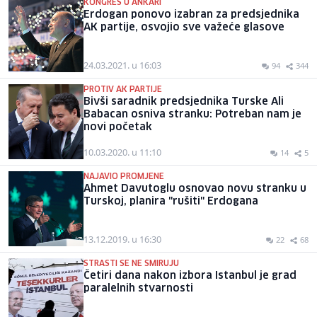
KONGRES U ANKARI
Erdogan ponovo izabran za predsjednika
AK partije, osvojio sve važeće glasove
24.03.2021. u 16:03
94
344
PROTIV AK PARTIJE
Bivši saradnik predsjednika Turske Ali
Babacan osniva stranku: Potreban nam je
novi početak
10.03.2020. u 11:10
14
5
NAJAVIO PROMJENE
Ahmet Davutoglu osnovao novu stranku u
Turskoj, planira "rušiti" Erdogana
13.12.2019. u 16:30
22
68
STRASTI SE NE SMIRUJU
Četiri dana nakon izbora Istanbul je grad
paralelnih stvarnosti