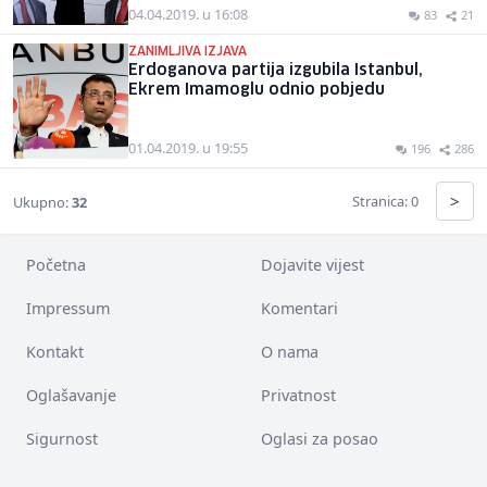
04.04.2019. u 16:08
83
21
ZANIMLJIVA IZJAVA
Erdoganova partija izgubila Istanbul,
Ekrem Imamoglu odnio pobjedu
01.04.2019. u 19:55
196
286
>
Stranica: 0
Ukupno:
32
Početna
Dojavite vijest
Impressum
Komentari
Kontakt
O nama
Oglašavanje
Privatnost
Sigurnost
Oglasi za posao