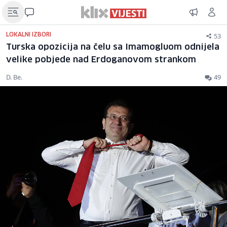
53
LOKALNI IZBORI
Turska opozicija na čelu sa Imamogluom odnijela
velike pobjede nad Erdoganovom strankom
D. Be.
49