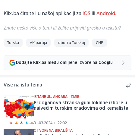
Klix.ba čitajte i u našoj aplikaciji za
iOS
ili
Android
.
Znate nešto više o temi ili želite prijaviti grešku u tekstu?
Turska
AK partija
izbori u Turskoj
CHP
Dodajte Klix.ba među omiljene izvore na Googlu
Više na istu temu
ISTANBUL, ANKARA, IZMIR
Erdoganova stranka gubi lokalne izbore u
najvećim turskim gradovima od kemalista
31.03.2024. u 22:02
OTVORENA BIRALIŠTA