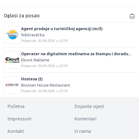
Oglasi za posao
Agent prodaje u turističkoj agenciji (m/ž)
Nikitravel.ba
Prijava do: 20.08.2026. u 23:59
Operater na digitalnim mašinama za štampu i doradu
(m/ž)
Ekovit Reklame
Prijava do: 04.09.2026. u 23:59
Hostesa (ž)
Bosnian House Restaurant
Prijava do: 20.08.2026. u 23:59
Početna
Dojavite vijest
Impressum
Komentari
Kontakt
O nama