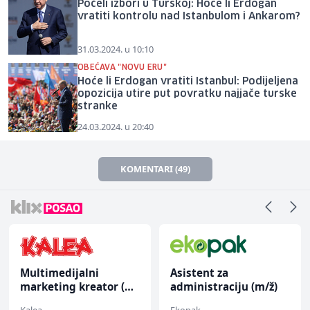
Počeli izbori u Turskoj: Hoće li Erdogan
vratiti kontrolu nad Istanbulom i Ankarom?
31.03.2024. u 10:10
OBEĆAVA "NOVU ERU"
Hoće li Erdogan vratiti Istanbul: Podijeljena
opozicija utire put povratku najjače turske
stranke
24.03.2024. u 20:40
KOMENTARI (49)
Multimedijalni
Asistent za
marketing kreator (m/
administraciju (m/ž)
ž)