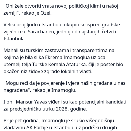
"Oni žele otvoriti vrata novoj političkoj klimi u našoj
zemlji", rekao je Ozel.
Veliki broj ljudi u Istanbulu okupio se ispred gradske
vijećnice u Sarachaneu, jednoj od najstarijih četvrti
Istanbula.
Mahali su turskim zastavama i transparentima na
kojima je bila slika Ekrema Imamoglua uz oca
utemeljitelja Turske Kemala Ataturka, čiji je poster bio
okačen niz zidove zgrade lokalnih vlasti.
"Mogu reći da je povjerenje i vjera naših građana u nas
nagrađena", rekao je Imamoglu.
I on i Mansur Yavas viđeni su kao potencijalni kandidati
za predsjedničku utrku 2028. godine.
Prije pet godina, Imamoglu je srušio višegodišnju
vladavinu AK Partije u Istanbulu uz podršku drugih