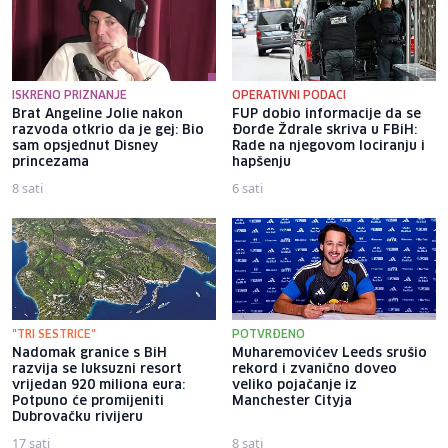
ISKRENO PRIZNANJE
OPERATIVNI PODACI
Brat Angeline Jolie nakon
FUP dobio informacije da se
razvoda otkrio da je gej: Bio
Đorđe Ždrale skriva u FBiH:
sam opsjednut Disney
Rade na njegovom lociranju i
princezama
hapšenju
8 sati
6 sati
"TRI SESTRICE"
POTVRĐENO
Nadomak granice s BiH
Muharemovićev Leeds srušio
razvija se luksuzni resort
rekord i zvanično doveo
vrijedan 920 miliona eura:
veliko pojačanje iz
Potpuno će promijeniti
Manchester Cityja
Dubrovačku rivijeru
17 sati
8 sati