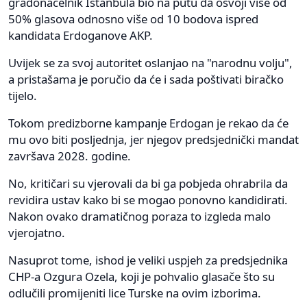
gradonačelnik Istanbula bio na putu da osvoji više od
50% glasova odnosno više od 10 bodova ispred
kandidata Erdoganove AKP.
Uvijek se za svoj autoritet oslanjao na "narodnu volju",
a pristašama je poručio da će i sada poštivati ​​biračko
tijelo.
Tokom predizborne kampanje Erdogan je rekao da će
mu ovo biti posljednja, jer njegov predsjednički mandat
završava 2028. godine.
No, kritičari su vjerovali da bi ga pobjeda ohrabrila da
revidira ustav kako bi se mogao ponovno kandidirati.
Nakon ovako dramatičnog poraza to izgleda malo
vjerojatno.
Nasuprot tome, ishod je veliki uspjeh za predsjednika
CHP-a Ozgura Ozela, koji je pohvalio glasače što su
odlučili promijeniti lice Turske na ovim izborima.