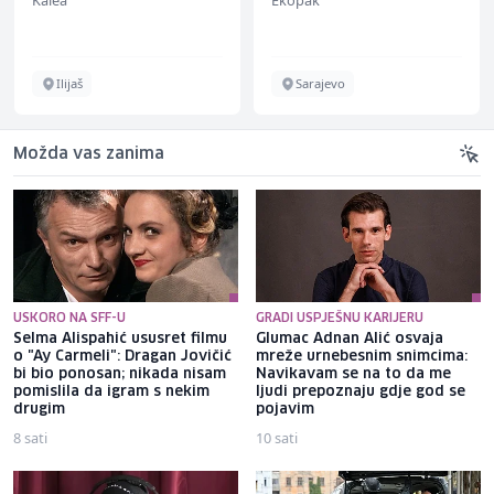
Kalea
Ekopak
Ilijaš
Sarajevo
Možda vas zanima
USKORO NA SFF-U
GRADI USPJEŠNU KARIJERU
Selma Alispahić ususret filmu
Glumac Adnan Alić osvaja
o "Ay Carmeli": Dragan Jovičić
mreže urnebesnim snimcima:
bi bio ponosan; nikada nisam
Navikavam se na to da me
pomislila da igram s nekim
ljudi prepoznaju gdje god se
drugim
pojavim
8 sati
10 sati