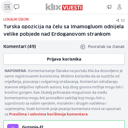
53
LOKALNI IZBORI
Turska opozicija na čelu sa Imamogluom odnijela
velike pobjede nad Erdoganovom strankom
Komentari (49)
Povratak na članak
Prijava korisnika
NAPOMENA:
Komentarisanje članaka na portalu Klix.ba dozvoljeno je
samo registrovanim korisnicima. Molimo korisnike da se suzdrže od
vrijeđanja, psovanja i vulgarnog izražavanja. Komentari odražavaju
stavove isključivo njihovih autora, koji zbog govora mržnje mogu biti i
krivično gonjeni. Kao čitatelj prihvatate mogućnost da među
komentarima mogu biti pronađeni sadržaji koji mogu biti u
suprotnosti sa vašim vjerskim, moralnim i drugim načelima i
uvjerenjima. Svaki korisnik prije pisanja komentara mora se upoznati
sa
Pravilima i uslovima korištenja komentara
.
Guzonja-Fl