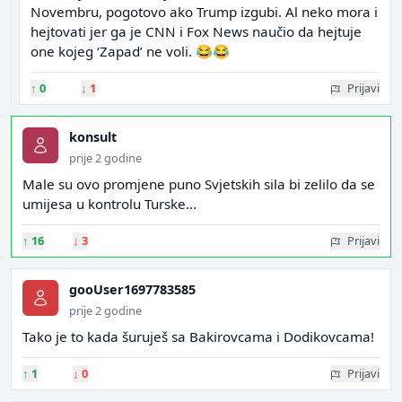
Novembru, pogotovo ako Trump izgubi. Al neko mora i
hejtovati jer ga je CNN i Fox News naučio da hejtuje
one kojeg ‘Zapad’ ne voli. 😂😂
↑
0
↓
1
Prijavi
konsult
prije 2 godine
Male su ovo promjene puno Svjetskih sila bi zelilo da se
umijesa u kontrolu Turske...
↑
16
↓
3
Prijavi
gooUser1697783585
prije 2 godine
Tako je to kada šuruješ sa Bakirovcama i Dodikovcama!
↑
1
↓
0
Prijavi