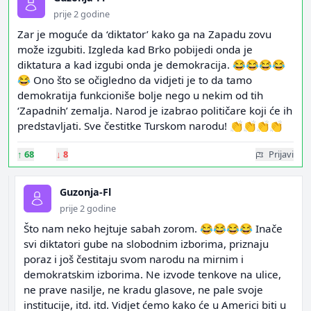
prije 2 godine
Zar je moguće da ‘diktator’ kako ga na Zapadu zovu
može izgubiti. Izgleda kad Brko pobijedi onda je
diktatura a kad izgubi onda je demokracija. 😂😂😂😂
😂 Ono što se očigledno da vidjeti je to da tamo
demokratija funkcioniše bolje nego u nekim od tih
‘Zapadnih’ zemalja. Narod je izabrao političare koji će ih
predstavljati. Sve čestitke Turskom narodu! 👏👏👏👏
↑
68
↓
8
Prijavi
Guzonja-Fl
prije 2 godine
Što nam neko hejtuje sabah zorom. 😂😂😂😂 Inače
svi diktatori gube na slobodnim izborima, priznaju
poraz i još čestitaju svom narodu na mirnim i
demokratskim izborima. Ne izvode tenkove na ulice,
ne prave nasilje, ne kradu glasove, ne pale svoje
institucije, itd. itd. Vidjet ćemo kako će u Americi biti u