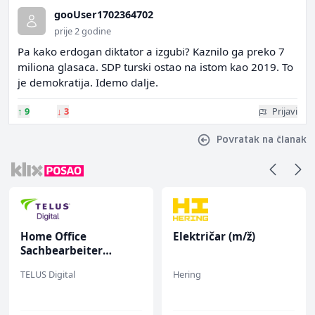
gooUser1702364702
prije 2 godine
Pa kako erdogan diktator a izgubi? Kaznilo ga preko 7
miliona glasaca. SDP turski ostao na istom kao 2019. To
je demokratija. Idemo dalje.
↑
9
↓
3
Prijavi
Povratak na članak
Home Office
Električar (m/ž)
Sachbearbeiter
(m/w/d) für einen
TELUS Digital
Hering
bekannten deutschen
Energieversorger