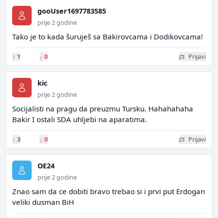
gooUser1697783585
prije 2 godine
Tako je to kada šuruješ sa Bakirovcama i Dodikovcama!
↑
1
↓
0
Prijavi
kic
prije 2 godine
Socijalisti na pragu da preuzmu Tursku. Hahahahaha
Bakir I ostali SDA uhljebi na aparatima.
↑
3
↓
0
Prijavi
OE24
prije 2 godine
Znao sam da ce dobiti bravo trebao si i prvi put Erdogan
veliki dusman BiH