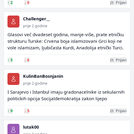
↑
2
↓
0
Prijavi
Challenger__
prije 2 godine
Glasovi već dvadeset godina, manje-više, prate etničku
strukturu Turske: Crvena boja islamizovani Grci koji ne
vole islamizam, ljubičasta Kurdi, Anadolija etnički Turci.
↑
5
↓
6
Prijavi
KulinBanBosnjanin
prije 2 godine
I Sarajevo i Istanbul imaju gradonacelnike iz sekularnih
politickih opcija Socijaldemokratija zakon lijepo
↑
9
↓
5
Prijavi
lutak00