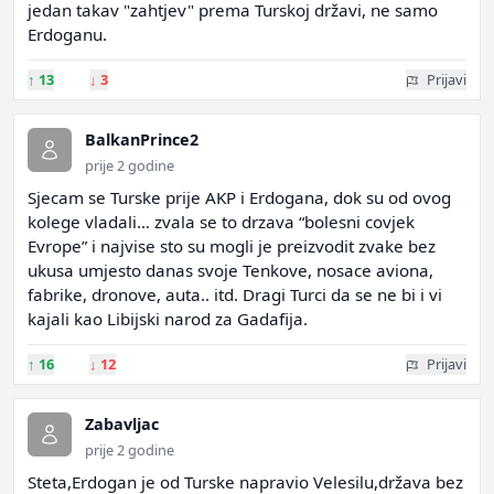
jedan takav "zahtjev" prema Turskoj državi, ne samo
Erdoganu.
↑
13
↓
3
Prijavi
BalkanPrince2
prije 2 godine
Sjecam se Turske prije AKP i Erdogana, dok su od ovog
kolege vladali… zvala se to drzava “bolesni covjek
Evrope” i najvise sto su mogli je preizvodit zvake bez
ukusa umjesto danas svoje Tenkove, nosace aviona,
fabrike, dronove, auta.. itd. Dragi Turci da se ne bi i vi
kajali kao Libijski narod za Gadafija.
↑
16
↓
12
Prijavi
Zabavljac
prije 2 godine
Steta,Erdogan je od Turske napravio Velesilu,država bez