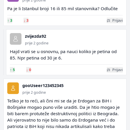
prije 2 godine
Pa je li Istanbul broji 16 ili 85 mil stanovnika? Odlučite
↑
3
↓
3
Prijavi
zvijezda92
prije 2 godine
Hajd vrati se u osnovnu, pa nauci koliko je petina od
85. Npr petina od 30 je 6.
↑
5
↓
0
Prijavi
gooUseer123452345
prije 2 godine
Teško je to reći, ali čini mi se da je Erdogan za BiH i
Bošnjake mogao puno više uraditi. Da je htio mogao je
biti barem protuteže destruktivnoj politici iz Beograda.
Ali vjerovatno to nije bilo samo do Erdogana već i do
patriota iz BiH koji nisu nikada artikulisali kako treba