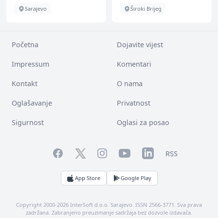
Sarajevo
Široki Brijeg
Početna
Dojavite vijest
Impressum
Komentari
Kontakt
O nama
Oglašavanje
Privatnost
Sigurnost
Oglasi za posao
Facebook
YouTube
LinkedIn
Twitter
Instagram
RSS
App Store
Google Play
Copyright 2000-2026 InterSoft d.o.o. Sarajevo. ISSN 2566-3771. Sva prava
zadržana. Zabranjeno preuzimanje sadržaja bez dozvole izdavača.