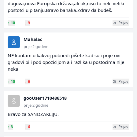
dugova,nova Europska država,ali ok,nisu to neki veliki
postotci u pitanju.Bravo banaka.Zdrav da budeš.
↑
10
↓
9
Prijavi
Mahalac
prije 2 godine
NE kontam o kakvoj pobnedi pišete kad su i prije ovi
gradovi bili pod opozicijom a i razlika u postocima nije
neka
↑
10
↓
6
Prijavi
gooUser1710486518
prije 2 godine
Bravo za SANDZAKLIJU.
↑
3
↓
6
Prijavi