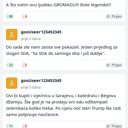
A što volim ovu ljudsku GROMADU!!! Đole legendo!!!
↑
80
↓
4
Prijavi
gooUseer123452345
prije 2 dana
Do sada ste nam zaista sve pokazali. Jedan prijedlog za
slogan SDA, "Sa SDA do samoga dna i još dublje".
↑
22
↓
5
Prijavi
gooUseer123452345
prije 5 dana
Ovi bi kupili i vijećnicu u Sarajevu, i katedralu i Begovu
džamiju. Šta god je na prodaju oni odu odštampati
zelembaća koliko treba. Po cijelu noć stari Trump šta radi
samo potpisuje novčanice.
↑
11
↓
0
Prijavi