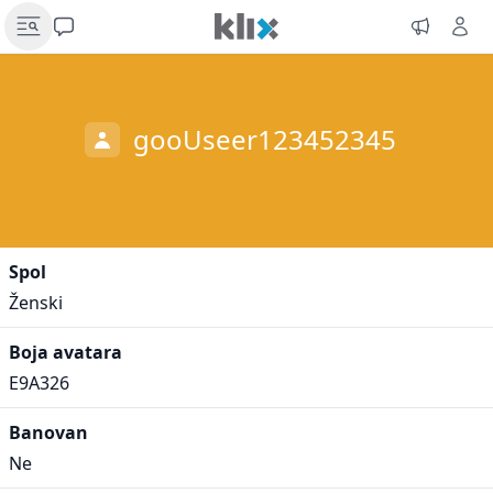
gooUseer123452345
Spol
Ženski
Boja avatara
E9A326
Banovan
Ne