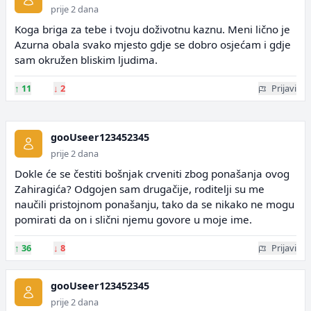
prije 2 dana
Koga briga za tebe i tvoju doživotnu kaznu. Meni lično je
Azurna obala svako mjesto gdje se dobro osjećam i gdje
sam okružen bliskim ljudima.
↑
11
↓
2
Prijavi
gooUseer123452345
prije 2 dana
Dokle će se čestiti bošnjak crveniti zbog ponašanja ovog
Zahiragića? Odgojen sam drugačije, roditelji su me
naučili pristojnom ponašanju, tako da se nikako ne mogu
pomirati da on i slični njemu govore u moje ime.
↑
36
↓
8
Prijavi
gooUseer123452345
prije 2 dana