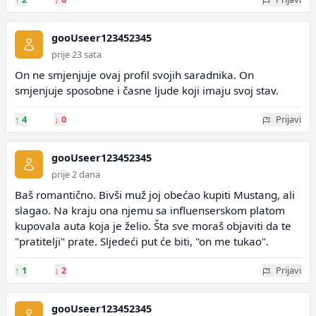
gooUseer123452345
prije 23 sata
On ne smjenjuje ovaj profil svojih saradnika. On
smjenjuje sposobne i časne ljude koji imaju svoj stav.
↑
4
↓
0
Prijavi
gooUseer123452345
prije 2 dana
Baš romantično. Bivši muž joj obećao kupiti Mustang, ali
slagao. Na kraju ona njemu sa influenserskom platom
kupovala auta koja je želio. Šta sve moraš objaviti da te
"pratitelji" prate. Sljedeći put će biti, "on me tukao".
↑
1
↓
2
Prijavi
gooUseer123452345