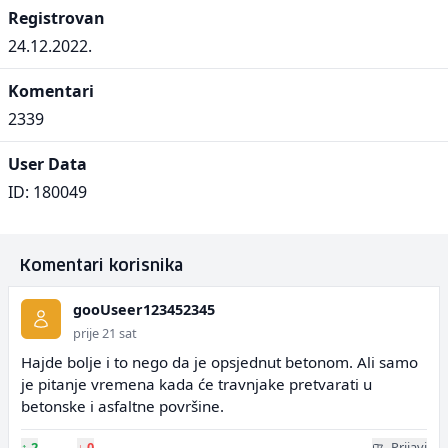
Registrovan
24.12.2022.
Komentari
2339
User Data
ID: 180049
Komentari korisnika
gooUseer123452345
prije 21 sat
Hajde bolje i to nego da je opsjednut betonom. Ali samo
je pitanje vremena kada će travnjake pretvarati u
betonske i asfaltne površine.
↑
2
↓
0
Prijavi