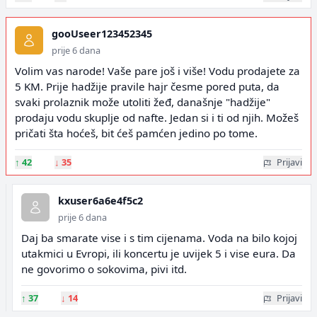
gooUseer123452345
prije 6 dana
Volim vas narode! Vaše pare još i više! Vodu prodajete za
5 KM. Prije hadžije pravile hajr česme pored puta, da
svaki prolaznik može utoliti žeđ, današnje "hadžije"
prodaju vodu skuplje od nafte. Jedan si i ti od njih. Možeš
pričati šta hoćeš, bit ćeš pamćen jedino po tome.
↑
42
↓
35
Prijavi
kxuser6a6e4f5c2
prije 6 dana
Daj ba smarate vise i s tim cijenama. Voda na bilo kojoj
utakmici u Evropi, ili koncertu je uvijek 5 i vise eura. Da
ne govorimo o sokovima, pivi itd.
↑
37
↓
14
Prijavi