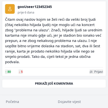
gooUseer123452345
prije 6 dana
Čitam ovaj naslov kojim se želi reći da veliki broj ljudi
(čitaj nekoliko hiljada ljudi) nije moglo ući na koncert
zbog "problema na ulazu". Znači, hiljade ljudi sa urednim
kartama nije imalo gdje ući, jer je stadion bio ionako već
prepun, a ne zbog nekakvog problema na ulazu. I nije
uopšte bitno vrijeme dolaska na stadion, sat, dva ili šest
ranije, karta je prodato nekoliko hiljada više nego se
smjelo prodati. Tako da, cijeli tekst je jedna obična
podvala.
↑
80
↓
5
Prijavi
PRIKAŽI JOŠ KOMENTARA
Početna
Dojavite vijest