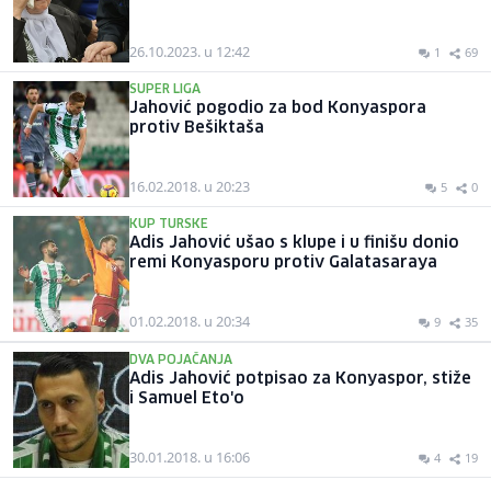
26.10.2023. u 12:42
1
69
SUPER LIGA
Jahović pogodio za bod Konyaspora
protiv Bešiktaša
16.02.2018. u 20:23
5
0
KUP TURSKE
Adis Jahović ušao s klupe i u finišu donio
remi Konyasporu protiv Galatasaraya
01.02.2018. u 20:34
9
35
DVA POJAČANJA
Adis Jahović potpisao za Konyaspor, stiže
i Samuel Eto'o
30.01.2018. u 16:06
4
19