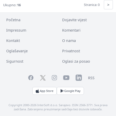
>
Stranica: 0
Ukupno:
16
Početna
Dojavite vijest
Impressum
Komentari
Kontakt
O nama
Oglašavanje
Privatnost
Sigurnost
Oglasi za posao
Facebook
YouTube
LinkedIn
Twitter
Instagram
RSS
App Store
Google Play
Copyright 2000-2026 InterSoft d.o.o. Sarajevo. ISSN 2566-3771. Sva prava
zadržana. Zabranjeno preuzimanje sadržaja bez dozvole izdavača.