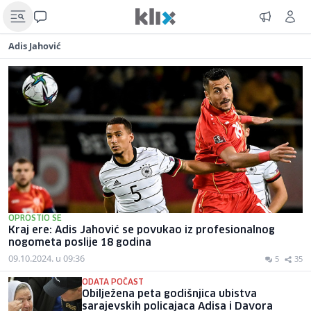
Adis Jahović
OPROSTIO SE
Kraj ere: Adis Jahović se povukao iz profesionalnog
nogometa poslije 18 godina
09.10.2024. u 09:36
5
35
ODATA POČAST
Obilježena peta godišnjica ubistva
sarajevskih policajaca Adisa i Davora