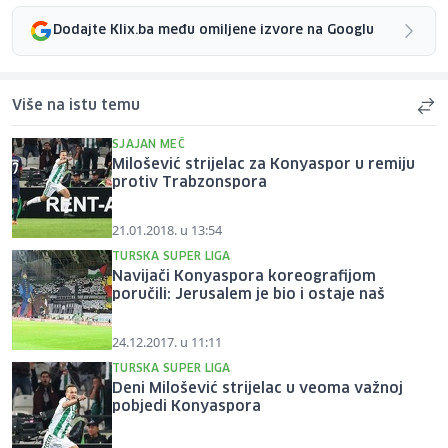
Dodajte Klix.ba među omiljene izvore na Googlu
Više na istu temu
SJAJAN MEČ
Milošević strijelac za Konyaspor u remiju
protiv Trabzonspora
21.01.2018. u 13:54
TURSKA SUPER LIGA
Navijači Konyaspora koreografijom
poručili: Jerusalem je bio i ostaje naš
24.12.2017. u 11:11
TURSKA SUPER LIGA
Deni Milošević strijelac u veoma važnoj
pobjedi Konyaspora