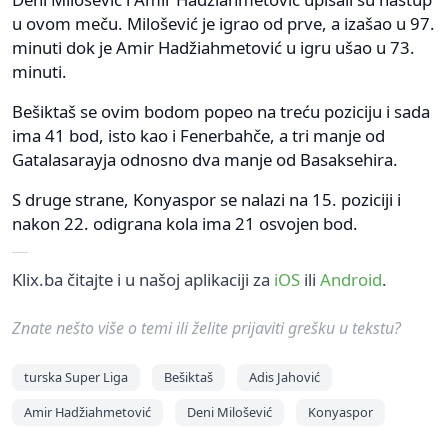
u ovom meču. Milošević je igrao od prve, a izašao u 97.
minuti dok je Amir Hadžiahmetović u igru ušao u 73.
minuti.
Bešiktaš se ovim bodom popeo na treću poziciju i sada
ima 41 bod, isto kao i Fenerbahče, a tri manje od
Gatalasarayja odnosno dva manje od Basaksehira.
S druge strane, Konyaspor se nalazi na 15. poziciji i
nakon 22. odigrana kola ima 21 osvojen bod.
Klix.ba čitajte i u našoj aplikaciji za
iOS
ili
Android
.
Znate nešto više o temi ili želite prijaviti grešku u tekstu?
turska Super Liga
Bešiktaš
Adis Jahović
Amir Hadžiahmetović
Deni Milošević
Konyaspor