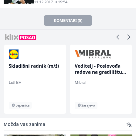
11.12.2017. u 19:54
KOMENTARI (5)
Skladišni radnik (m/ž)
Voditelj - Poslovođa
radova na gradilištu
(m/ž)
Lidl BH
Mibral
Lepenica
Sarajevo
Možda vas zanima