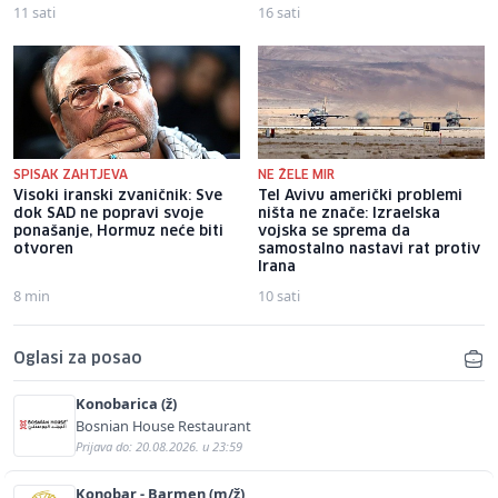
11 sati
16 sati
SPISAK ZAHTJEVA
NE ŽELE MIR
Visoki iranski zvaničnik: Sve
Tel Avivu američki problemi
dok SAD ne popravi svoje
ništa ne znače: Izraelska
ponašanje, Hormuz neće biti
vojska se sprema da
otvoren
samostalno nastavi rat protiv
Irana
8 min
10 sati
Oglasi za posao
Konobarica (ž)
Bosnian House Restaurant
Prijava do: 20.08.2026. u 23:59
Konobar - Barmen (m/ž)