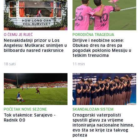
O ČEMU JE RIJEČ
PORODIČNA TRAGEDIJA
Nesvakidašnji prizor u Los
Dirljive i neobične scene:
Angelesu: Muškarac snimljen u
Obukao dres na dres pa
billboardu nasred raskrsnice
pogodak poklonio Messiju u
teškim trenucima
18 sati
11 min
POČETAK NOVE SEZONE
SKANDALOZAN SISTEM
Tok utakmice: Sarajevo -
Crnogorski vaterpolisti
Radnik 0:0
spustili glavu za vrijeme
intoniranja nacionalne himne,
evo šta se krije iza takvog
poteza