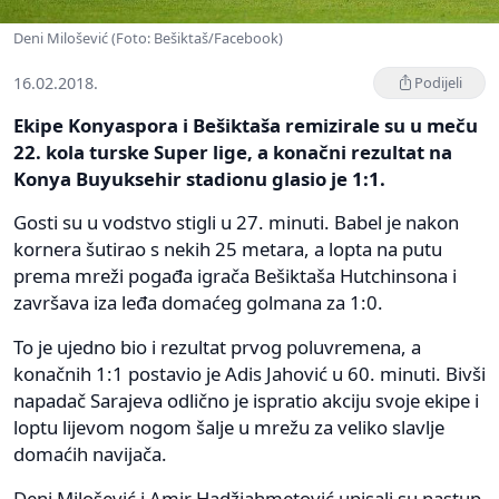
Deni Milošević (Foto: Bešiktaš/Facebook)
16.02.2018.
Podijeli
Ekipe Konyaspora i Bešiktaša remizirale su u meču
22. kola turske Super lige, a konačni rezultat na
Konya Buyuksehir stadionu glasio je 1:1.
Gosti su u vodstvo stigli u 27. minuti. Babel je nakon
kornera šutirao s nekih 25 metara, a lopta na putu
prema mreži pogađa igrača Bešiktaša Hutchinsona i
završava iza leđa domaćeg golmana za 1:0.
To je ujedno bio i rezultat prvog poluvremena, a
konačnih 1:1 postavio je Adis Jahović u 60. minuti. Bivši
napadač Sarajeva odlično je ispratio akciju svoje ekipe i
loptu lijevom nogom šalje u mrežu za veliko slavlje
domaćih navijača.
Deni Milošević i Amir Hadžiahmetović upisali su nastup