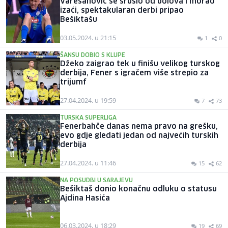
Varešanović se srušio od bolova i morao
izaći, spektakularan derbi pripao
Bešiktašu
03.05.2024. u 21:15
1
0
ŠANSU DOBIO S KLUPE
Džeko zaigrao tek u finišu velikog turskog
derbija, Fener s igračem više strepio za
trijumf
27.04.2024. u 19:59
7
73
TURSKA SUPERLIGA
Fenerbahče danas nema pravo na grešku,
evo gdje gledati jedan od najvećih turskih
derbija
27.04.2024. u 11:46
15
62
NA POSUDBI U SARAJEVU
Bešiktaš donio konačnu odluku o statusu
Ajdina Hasića
06.03.2024. u 18:29
19
69