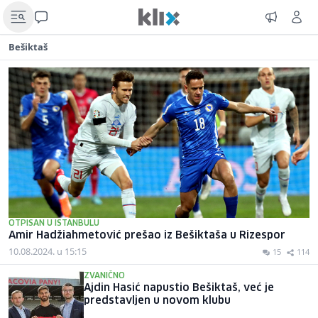
Bešiktaš
OTPISAN U ISTANBULU
Amir Hadžiahmetović prešao iz Bešiktaša u Rizespor
10.08.2024. u 15:15
15
114
ZVANIČNO
Ajdin Hasić napustio Bešiktaš, već je
predstavljen u novom klubu