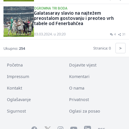
OGROMNA TRI BODA
Galatasaray slavio na najtežem
preostalom gostovanju i preoteo vrh
tabele od Fenerbahčea
03.03.2024. u 20:20
4
31
>
Stranica: 0
Ukupno:
254
Početna
Dojavite vijest
Impressum
Komentari
Kontakt
O nama
Oglašavanje
Privatnost
Sigurnost
Oglasi za posao
Facebook
YouTube
LinkedIn