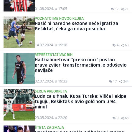
01.08.2024. u 17:05
12
71
POZNATO IME NOVOG KLUBA
Hasić ni naredne sezone neće igrati za
Bešiktaš, čeka ga nova posudba
14.07.2024. u 19:18
4
63
REPREZENTATIVAC BIH
Hadžiahmetović "preko noći" postao
prava zvijer, transformacijom je oduševio
navijače
02.07.2024. u 19:33
17
244
SERIJA PREOKRETA
Ludnica u finalu Kupa Turske: Višća i ekipa
tuguju, Bešiktaš slavio golčinom u 94.
minuti
23.05.2024. u 22:20
0
63
ŠTETA ZA ZMAJA