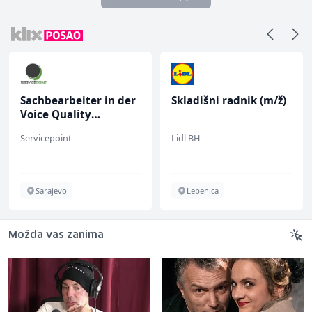
Sachbearbeiter in der
Skladišni radnik (m/ž)
Voice Quality
Management (m/w)
Servicepoint
Lidl BH
Sarajevo
Lepenica
Možda vas zanima