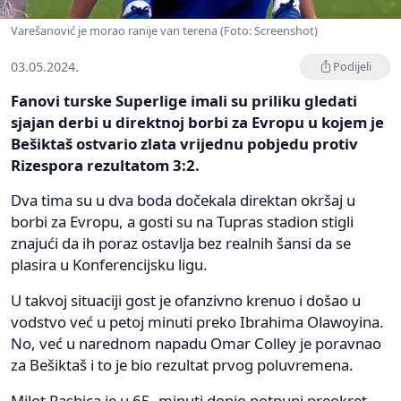
Varešanović je morao ranije van terena (Foto: Screenshot)
03.05.2024.
Podijeli
Fanovi turske Superlige imali su priliku gledati
sjajan derbi u direktnoj borbi za Evropu u kojem je
Bešiktaš ostvario zlata vrijednu pobjedu protiv
Rizespora rezultatom 3:2.
Dva tima su u dva boda dočekala direktan okršaj u
borbi za Evropu, a gosti su na Tupras stadion stigli
znajući da ih poraz ostavlja bez realnih šansi da se
plasira u Konferencijsku ligu.
U takvoj situaciji gost je ofanzivno krenuo i došao u
vodstvo već u petoj minuti preko Ibrahima Olawoyina.
No, već u narednom napadu Omar Colley je poravnao
za Bešiktaš i to je bio rezultat prvog poluvremena.
Milot Rashica je u 65. minuti donio potpuni preokret