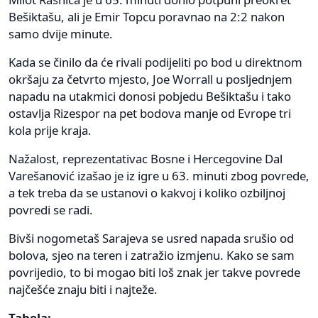
Bešiktašu, ali je Emir Topcu poravnao na 2:2 nakon
samo dvije minute.
Kada se činilo da će rivali podijeliti po bod u direktnom
okršaju za četvrto mjesto, Joe Worrall u posljednjem
napadu na utakmici donosi pobjedu Bešiktašu i tako
ostavlja Rizespor na pet bodova manje od Evrope tri
kola prije kraja.
Nažalost, reprezentativac Bosne i Hercegovine Dal
Varešanović izašao je iz igre u 63. minuti zbog povrede,
a tek treba da se ustanovi o kakvoj i koliko ozbiljnoj
povredi se radi.
Bivši nogometaš Sarajeva se usred napada srušio od
bolova, sjeo na teren i zatražio izmjenu. Kako se sam
povrijedio, to bi mogao biti loš znak jer takve povrede
najčešće znaju biti i najteže.
Tabela: