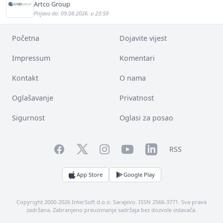
Artco Group
Prijava do: 09.08.2026. u 23:59
Početna
Dojavite vijest
Impressum
Komentari
Kontakt
O nama
Oglašavanje
Privatnost
Sigurnost
Oglasi za posao
Facebook
YouTube
LinkedIn
Twitter
Instagram
RSS
App Store
Google Play
Copyright 2000-2026 InterSoft d.o.o. Sarajevo. ISSN 2566-3771. Sva prava
zadržana. Zabranjeno preuzimanje sadržaja bez dozvole izdavača.