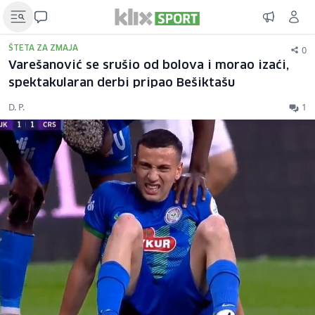
0
ŠTETA ZA ZMAJA
Varešanović se srušio od bolova i morao izaći,
spektakularan derbi pripao Bešiktašu
D. P.
1