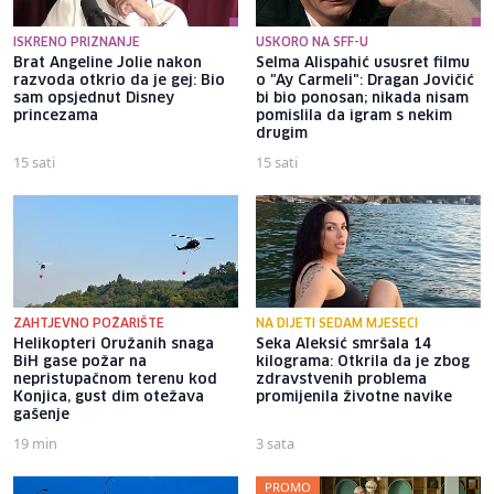
ISKRENO PRIZNANJE
USKORO NA SFF-U
Brat Angeline Jolie nakon
Selma Alispahić ususret filmu
razvoda otkrio da je gej: Bio
o "Ay Carmeli": Dragan Jovičić
sam opsjednut Disney
bi bio ponosan; nikada nisam
princezama
pomislila da igram s nekim
drugim
15 sati
15 sati
ZAHTJEVNO POŽARIŠTE
NA DIJETI SEDAM MJESECI
Helikopteri Oružanih snaga
Seka Aleksić smršala 14
BiH gase požar na
kilograma: Otkrila da je zbog
nepristupačnom terenu kod
zdravstvenih problema
Konjica, gust dim otežava
promijenila životne navike
gašenje
19 min
3 sata
PROMO