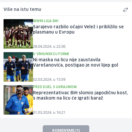
Više na istu temu
WWIN LIGA BIH
Sarajevo razbilo očajni Velež i približilo se
plasmanu u Evropu
28.04.2024. u 22:36
U VRHUNSKOJ FORMI
Ni maska na licu nije zaustavila
Varešanovića, postigao je novi lijep gol
02.03.2024. u 15:59
PRED DUEL S UKRAJINOM
Reprezentativac BiH slomio jagodičnu kost,
s maskom na licu će igrati baraž
01.03.2024. u 16:21
KOMENTARI (1)