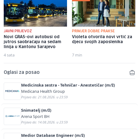
JAVNI PRIJEVOZ
PRIMJER DOBRE PRAKSE
Novi GRAS-ovi autobusi od
Violeta otvorila novi vrtić za
jutros saobraćaju na sedam
djecu svojih zaposlenika
linija u Kantonu Sarajevo
4 sata
7 min
Oglasi za posao
Medicinska sestra - Tehničar - Anestetičar (m/ž)
Medicana Health Group
Prijava do: 21.08.2026. u 23:59
Snimatelj (m/ž)
Arena Sport BH
Prijava do: 14.08.2026. u 23:59
Medior Database Engineer (m/ž)