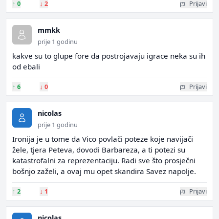
↑
0
↓
2
Prijavi
mmkk
prije 1 godinu
kakve su to glupe fore da postrojavaju igrace neka su ih
od ebali
↑
6
↓
0
Prijavi
nicolas
prije 1 godinu
Ironija je u tome da Vico povlači poteze koje navijači
žele, tjera Peteva, dovodi Barbareza, a ti potezi su
katastrofalni za reprezentaciju. Radi sve što prosječni
bošnjo zaželi, a ovaj mu opet skandira Savez napolje.
↑
2
↓
1
Prijavi
nicolas