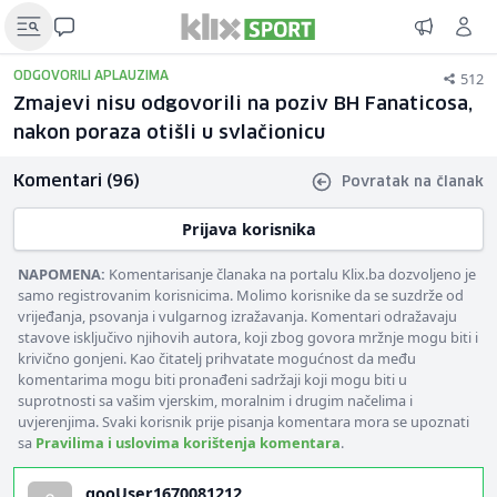
512
ODGOVORILI APLAUZIMA
Zmajevi nisu odgovorili na poziv BH Fanaticosa,
nakon poraza otišli u svlačionicu
Komentari (96)
Povratak na članak
Prijava korisnika
NAPOMENA:
Komentarisanje članaka na portalu Klix.ba dozvoljeno je
samo registrovanim korisnicima. Molimo korisnike da se suzdrže od
vrijeđanja, psovanja i vulgarnog izražavanja. Komentari odražavaju
stavove isključivo njihovih autora, koji zbog govora mržnje mogu biti i
krivično gonjeni. Kao čitatelj prihvatate mogućnost da među
komentarima mogu biti pronađeni sadržaji koji mogu biti u
suprotnosti sa vašim vjerskim, moralnim i drugim načelima i
uvjerenjima. Svaki korisnik prije pisanja komentara mora se upoznati
sa
Pravilima i uslovima korištenja komentara
.
gooUser1670081212