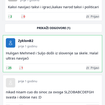
prije 1 godinu
Kakvi navijaci takvi i igraci,kakav narod takvi i politicari
↑
2
↓
0
Prijavi
PRIKAŽI ODGOVORE (1)
ZyklonB2
prije 1 godinu
Huligan Mehmed i Suljo došli iz slovenije sa skele. Halal
ultras navijaći
↑
25
↓
1
Prijavi
prije 1 godinu
nikad nisam cuo do sinoc za ovoga SLZOBABCDEFGH
svasta i dobise nas :D