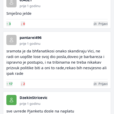
prije 1 godinu
Smješno jelde
↑
3
↓
0
Prijavi
pantarei496
prije 1 godinu
sramota je da bhfanatikosi onako skandiraju Vici, ne
radi on uopšte lose svoj dio posla,doveo je barbareza i
ispravno je postupio, i na tribinama ne treba nikakav
prizvuk politike biti a oni to rade,rekao bih nesvjesno ali
ipak rade
↑
17
↓
2
Prijavi
DzekinStricevic
prije 1 godinu
sve uvrede Pjanketu dosle na naplatu