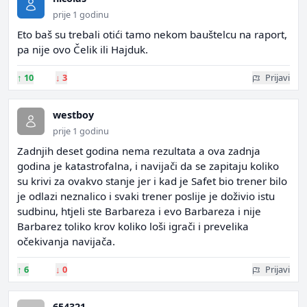
prije 1 godinu
Eto baš su trebali otići tamo nekom bauštelcu na raport,
pa nije ovo Čelik ili Hajduk.
↑
10
↓
3
Prijavi
westboy
prije 1 godinu
Zadnjih deset godina nema rezultata a ova zadnja
godina je katastrofalna, i navijači da se zapitaju koliko
su krivi za ovakvo stanje jer i kad je Safet bio trener bilo
je odlazi neznalico i svaki trener poslije je doživio istu
sudbinu, htjeli ste Barbareza i evo Barbareza i nije
Barbarez toliko krov koliko loši igrači i prevelika
očekivanja navijača.
↑
6
↓
0
Prijavi
654321