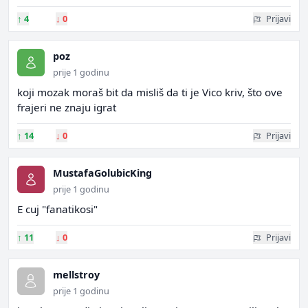
↑
4
↓
0
Prijavi
poz
prije 1 godinu
koji mozak moraš bit da misliš da ti je Vico kriv, što ove
frajeri ne znaju igrat
↑
14
↓
0
Prijavi
MustafaGolubicKing
prije 1 godinu
E cuj "fanatikosi"
↑
11
↓
0
Prijavi
mellstroy
prije 1 godinu