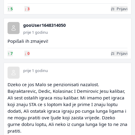
↑
5
↓
3
Prijavi
gooUser1648314050
prije 1 godinu
Popišali ih zmajevi!
↑
7
↓
0
Prijavi
prije 1 godinu
Dzeko ce jos Malo se penzionisati nazalost.
Bajraktarevic, Dedic, Kolasinac I Demirovic Jesu kalibar,
Ali sest ostalih igraca nisu kalibar. Mi imamo pet igraca
koji znaju STA ce s loptom kad je prime I znaju loptu
dodati, Ali ostatak igraca igraju po cunga lunga ligama i
ne mogu pratiti ove ljude koji zaista vrijede. Dzeko
gurne dobru loptu, Ali neko iz cunga lunga lige to ne zna
pratiti.