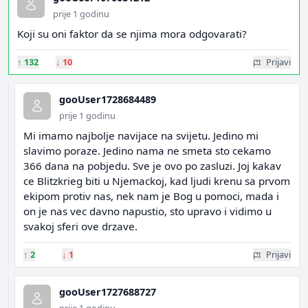
prije 1 godinu
Koji su oni faktor da se njima mora odgovarati?
↑
132
↓
10
Prijavi
gooUser1728684489
prije 1 godinu
Mi imamo najbolje navijace na svijetu. Jedino mi
slavimo poraze. Jedino nama ne smeta sto cekamo
366 dana na pobjedu. Sve je ovo po zasluzi. Joj kakav
ce Blitzkrieg biti u Njemackoj, kad ljudi krenu sa prvom
ekipom protiv nas, nek nam je Bog u pomoci, mada i
on je nas vec davno napustio, sto upravo i vidimo u
svakoj sferi ove drzave.
↑
2
↓
1
Prijavi
gooUser1727688727