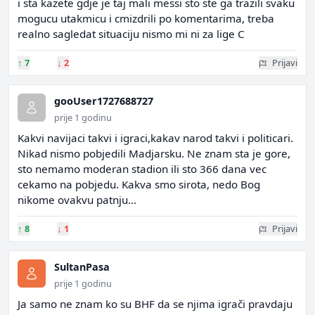
i sta kazete gdje je taj mali messi sto ste ga trazili svaku
mogucu utakmicu i cmizdrili po komentarima, treba
realno sagledat situaciju nismo mi ni za lige C
↑
7
↓
2
Prijavi
gooUser1727688727
prije 1 godinu
Kakvi navijaci takvi i igraci,kakav narod takvi i politicari.
Nikad nismo pobjedili Madjarsku. Ne znam sta je gore,
sto nemamo moderan stadion ili sto 366 dana vec
cekamo na pobjedu. Kakva smo sirota, nedo Bog
nikome ovakvu patnju...
↑
8
↓
1
Prijavi
SultanPasa
prije 1 godinu
Ja samo ne znam ko su BHF da se njima igrači pravdaju