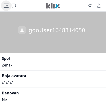
gooUser1648314050
Spol
Ženski
Boja avatara
c1c1c1
Banovan
Ne