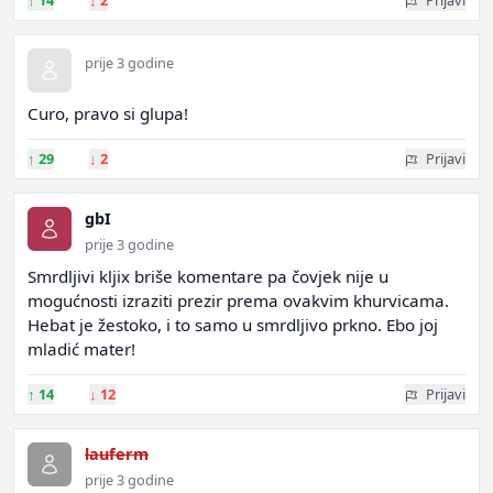
↑
14
↓
2
Prijavi
prije 3 godine
Curo, pravo si glupa!
↑
29
↓
2
Prijavi
gbI
prije 3 godine
Smrdljivi kljix briše komentare pa čovjek nije u
mogućnosti izraziti prezir prema ovakvim khurvicama.
Hebat je žestoko, i to samo u smrdljivo prkno. Ebo joj
mladić mater!
↑
14
↓
12
Prijavi
lauferm
prije 3 godine