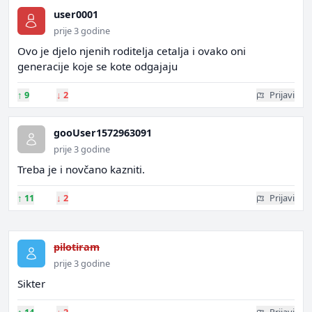
user0001
prije 3 godine
Ovo je djelo njenih roditelja cetalja i ovako oni
generacije koje se kote odgajaju
↑
9
↓
2
Prijavi
gooUser1572963091
prije 3 godine
Treba je i novčano kazniti.
↑
11
↓
2
Prijavi
pilotiram
prije 3 godine
Sikter