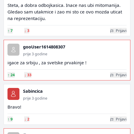
Steta, a dobra odbojkasica. Inace nas ubi mitomanija.
Gledao sam utakmice i zao mi sto ce ovo mozda uticat
na reprezentaciju.
↑
7
↓
3
Prijavi
gooUser1614808307
prije 3 godine
igace za srbiju , za svetske prvakinje !
↑
24
↓
33
Prijavi
Sabincica
prije 3 godine
Bravo!
↑
9
↓
2
Prijavi