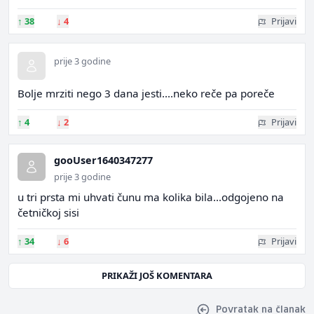
↑
38
↓
4
Prijavi
prije 3 godine
Bolje mrziti nego 3 dana jesti....neko reče pa poreče
↑
4
↓
2
Prijavi
gooUser1640347277
prije 3 godine
u tri prsta mi uhvati čunu ma kolika bila...odgojeno na
četničkoj sisi
↑
34
↓
6
Prijavi
PRIKAŽI JOŠ KOMENTARA
Povratak na članak