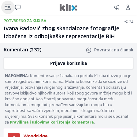
24
POTVRĐENO ZA KLIX.BA
Ivana Radović zbog skandalozne fotografije
izbačena iz odbojkaške reprezentacije BiH
Komentari (232)
Povratak na članak
Prijava korisnika
NAPOMENA:
Komentarisanje članaka na portalu Klix.ba dozvoljeno je
samo registrovanim korisnicima. Molimo korisnike da se suzdrže od
vrijeđanja, psovanja i vulgarnog izražavanja. Komentari odražavaju
stavove isključivo njihovih autora, koji zbog govora mržnje mogu biti i
krivično gonjeni. Kao čitatelj prihvatate mogućnost da među
komentarima mogu biti pronađeni sadržaji koji mogu biti u
suprotnosti sa vašim vjerskim, moralnim i drugim načelima i
uvjerenjima. Svaki korisnik prije pisanja komentara mora se upoznati
sa
Pravilima i uslovima korištenja komentara
.
Woodridge