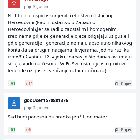
prije 3 godine
Ni Tito nije uspio iskorijeniti četništvo u Istočnoj
Hercegovini (kao ni ustaštvo u Zapadnoj
Hercegovini),jer se radi o zaostalim i homogenim
sredinama gdje se generacije djece odgajaju uz gusle i
gdje generacije i generacije nemaju apsolutno nikakvog
kontakta sa drugim nacijama ili vjerama. Jedina razlika
između života u 12. vijeku i danas je što danas ovi imaju
struju, vodu na česmu i WiFi. Sve ostalo je isto (mitovi i
legende uz gusle i veličanje ratnih zločinaca).
↑
61
↓
11
Prijavi
gooUser1570881376
prije 3 godine
Sad budi ponosna na predka jeb* ti on mater
↑
51
↓
6
Prijavi