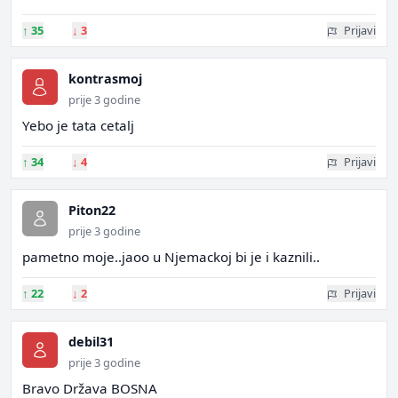
↑
35
↓
3
Prijavi
kontrasmoj
prije 3 godine
Yebo je tata cetalj
↑
34
↓
4
Prijavi
Piton22
prije 3 godine
pametno moje..jaoo u Njemackoj bi je i kaznili..
↑
22
↓
2
Prijavi
debil31
prije 3 godine
Bravo Država BOSNA