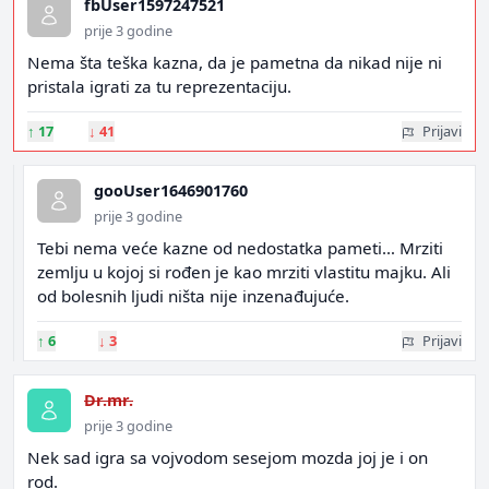
fbUser1597247521
prije 3 godine
Nema šta teška kazna, da je pametna da nikad nije ni
pristala igrati za tu reprezentaciju.
↑
17
↓
41
Prijavi
gooUser1646901760
prije 3 godine
Tebi nema veće kazne od nedostatka pameti… Mrziti
zemlju u kojoj si rođen je kao mrziti vlastitu majku. Ali
od bolesnih ljudi ništa nije inzenađujuće.
↑
6
↓
3
Prijavi
Dr.mr.
prije 3 godine
Nek sad igra sa vojvodom sesejom mozda joj je i on
rod.