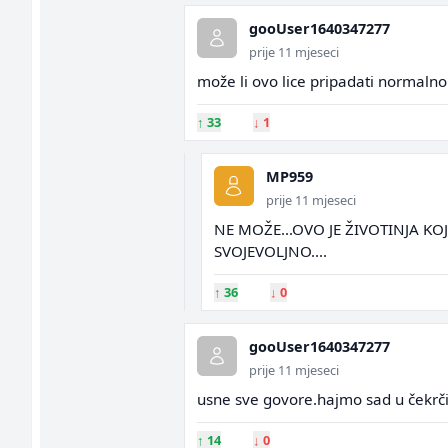
gooUser1640347277
prije 11 mjeseci
može li ovo lice pripadati normaln
↑
33
↓
1
MP959
prije 11 mjeseci
NE MOŽE...OVO JE ŽIVOTINJA KO
SVOJEVOLJNO....
↑
36
↓
0
gooUser1640347277
prije 11 mjeseci
usne sve govore.hajmo sad u čekrč
↑
14
↓
0