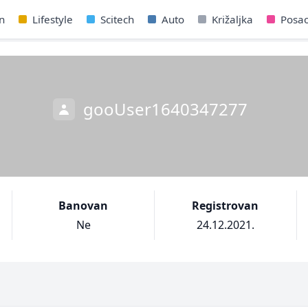
n
Lifestyle
Scitech
Auto
Križaljka
Posa
gooUser1640347277
Banovan
Registrovan
Ne
24.12.2021.