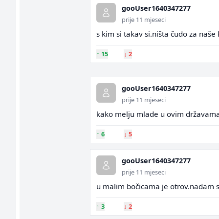
gooUser1640347277
prije 11 mjeseci
s kim si takav si.ništa čudo za naše
↑
15
↓
2
gooUser1640347277
prije 11 mjeseci
kako melju mlade u ovim državama.ml
↑
6
↓
5
gooUser1640347277
prije 11 mjeseci
u malim bočicama je otrov.nadam se 
↑
3
↓
2