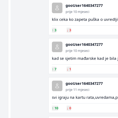
gooUser1640347277
prije 10 mjeseci
klix ceka ko zapeta puška o uvredl
↑
3
↓
3
gooUser1640347277
prije 10 mjeseci
kad se sjetim mađarske kad je bila 
↑
7
↓
1
gooUser1640347277
prije 11 mjeseci
svi igraju na kartu rata,uvredama,pr
↑
10
↓
0