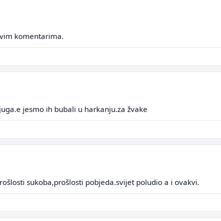
jivim komentarima.
juga.e jesmo ih bubali u harkanju.za žvake
ošlosti sukoba,prošlosti pobjeda.svijet poludio a i ovakvi.