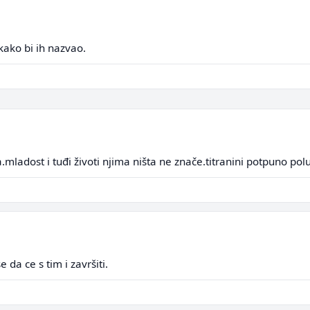
 kako bi ih nazvao.
adost i tuđi životi njima ništa ne znače.titranini potpuno polu
da ce s tim i završiti.