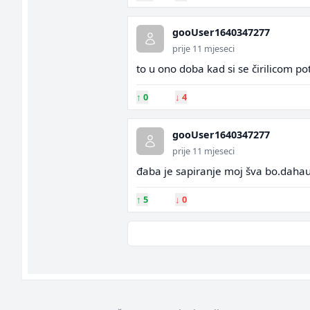
gooUser1640347277
prije 11 mjeseci
to u ono doba kad si se čirilicom po
↑
0
↓
4
gooUser1640347277
prije 11 mjeseci
đaba je sapiranje moj šva bo.dahau,
↑
5
↓
0