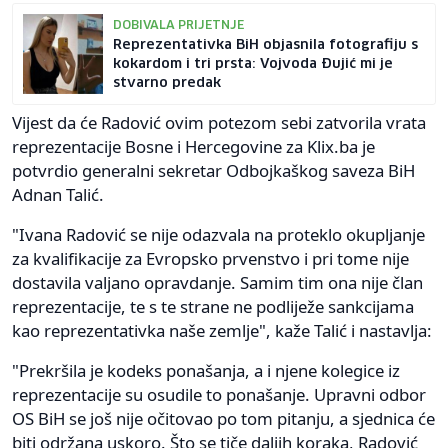
DOBIVALA PRIJETNJE
Reprezentativka BiH objasnila fotografiju s
kokardom i tri prsta: Vojvoda Đujić mi je
stvarno predak
Vijest da će Radović ovim potezom sebi zatvorila vrata
reprezentacije Bosne i Hercegovine za Klix.ba je
potvrdio generalni sekretar Odbojkaškog saveza BiH
Adnan Talić.
"Ivana Radović se nije odazvala na proteklo okupljanje
za kvalifikacije za Evropsko prvenstvo i pri tome nije
dostavila valjano opravdanje. Samim tim ona nije član
reprezentacije, te s te strane ne podliježe sankcijama
kao reprezentativka naše zemlje", kaže Talić i nastavlja:
"Prekršila je kodeks ponašanja, a i njene kolegice iz
reprezentacije su osudile to ponašanje. Upravni odbor
OS BiH se još nije očitovao po tom pitanju, a sjednica će
biti održana uskoro. Što se tiče daljih koraka, Radović