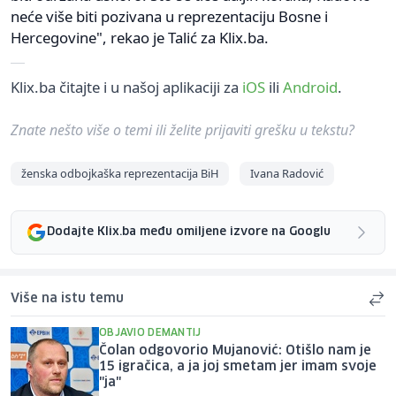
neće više biti pozivana u reprezentaciju Bosne i
Hercegovine", rekao je Talić za Klix.ba.
Klix.ba čitajte i u našoj aplikaciji za
iOS
ili
Android
.
Znate nešto više o temi ili želite prijaviti grešku u tekstu?
ženska odbojkaška reprezentacija BiH
Ivana Radović
Dodajte Klix.ba među omiljene izvore na Googlu
Više na istu temu
OBJAVIO DEMANTIJ
Čolan odgovorio Mujanović: Otišlo nam je
15 igračica, a ja joj smetam jer imam svoje
"ja"