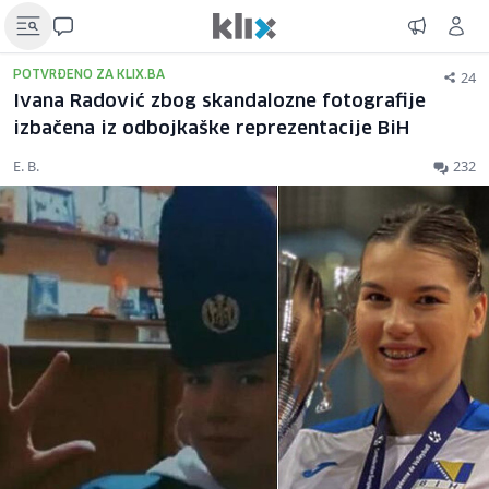
24
POTVRĐENO ZA KLIX.BA
Ivana Radović zbog skandalozne fotografije
izbačena iz odbojkaške reprezentacije BiH
E. B.
232