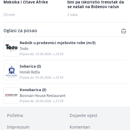
Meksika i čitave Afrike
bini pa iskoristio trenutak da
se našali na Bidenov račun
53 min
2 sata
Oglasi za posao
Radnik u prodavnici mješovite robe (m/ž)
Todo
Prijava do: 23.08.2026. u 23:59
Sobarica (ž)
Hoteli Ilidža
Prijava do: 05.09.2026. u 23:59
Konobarica (ž)
Bosnian House Restaurant
Prijava do: 20.08.2026. u 23:59
Početna
Dojavite vijest
Impressum
Komentari