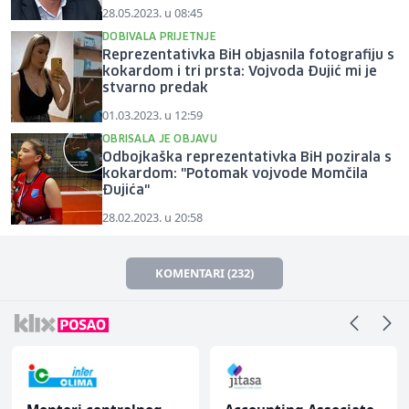
28.05.2023. u 08:45
DOBIVALA PRIJETNJE
Reprezentativka BiH objasnila fotografiju s
kokardom i tri prsta: Vojvoda Đujić mi je
stvarno predak
01.03.2023. u 12:59
OBRISALA JE OBJAVU
Odbojkaška reprezentativka BiH pozirala s
kokardom: "Potomak vojvode Momčila
Đujića"
28.02.2023. u 20:58
KOMENTARI (232)