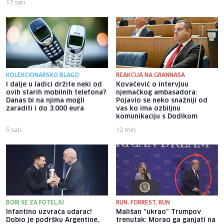
17 sati
16 sati
KOLEKCIONARSKO BLAGO
REAKCIJA NA GRANNASA
I dalje u ladici držite neki od
Kovačević o intervjuu
ovih starih mobilnih telefona?
njemačkog ambasadora:
Danas bi na njima mogli
Pojavio se neko snažniji od
zaraditi i do 3.000 eura
vas ko ima ozbiljnu
komunikaciju s Dodikom
5 sati
12 min
BORI SE ZA FOTELJU
RUN, FORREST, RUN
Infantino uzvraća udarac!
Mališan "ukrao" Trumpov
Dobio je podršku Argentine,
trenutak: Morao ga ganjati na