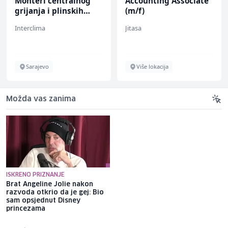
Monteri centralnog
Accounting Associate
grijanja i plinskih
(m/f)
instalacija (m)
Interclima
Jitasa
Sarajevo
Više lokacija
Možda vas zanima
ISKRENO PRIZNANJE
Brat Angeline Jolie nakon
Selma Alispahić ususret filmu
razvoda otkrio da je gej: Bio
o "Ay Carmeli": Dragan Jovičić
sam opsjednut Disney
bi bio ponosan; nikada nisam
princezama
pomislila da igram s nekim
drugim