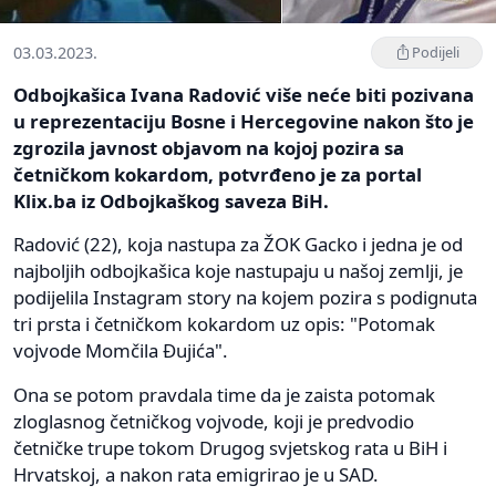
03.03.2023.
Podijeli
Odbojkašica Ivana Radović više neće biti pozivana
u reprezentaciju Bosne i Hercegovine nakon što je
zgrozila javnost objavom na kojoj pozira sa
četničkom kokardom, potvrđeno je za portal
Klix.ba iz Odbojkaškog saveza BiH.
Radović (22), koja nastupa za ŽOK Gacko i jedna je od
najboljih odbojkašica koje nastupaju u našoj zemlji, je
podijelila Instagram story na kojem pozira s podignuta
tri prsta i četničkom kokardom uz opis: "Potomak
vojvode Momčila Đujića".
Ona se potom pravdala time da je zaista potomak
zloglasnog četničkog vojvode, koji je predvodio
četničke trupe tokom Drugog svjetskog rata u BiH i
Hrvatskoj, a nakon rata emigrirao je u SAD.