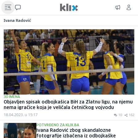
Ivana Radović
30 IMENA
Objavljen spisak odbojkašica BiH za Zlatnu ligu, na njemu
nema igračice koja je veličala četničkog vojvodu
18.04.2023. u 15:17
10
162
POTVRĐENO ZA KLIX.BA
Ivana Radović zbog skandalozne
fotografije izbačena iz odbojkaške