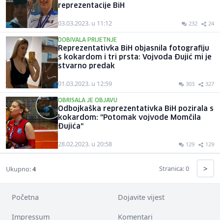
reprezentacije BiH
03.03.2023. u 11:12
232
24
DOBIVALA PRIJETNJE
Reprezentativka BiH objasnila fotografiju
s kokardom i tri prsta: Vojvoda Đujić mi je
stvarno predak
01.03.2023. u 12:59
303
327
OBRISALA JE OBJAVU
Odbojkaška reprezentativka BiH pozirala s
kokardom: "Potomak vojvode Momčila
Đujića"
28.02.2023. u 20:58
129
129
>
Stranica: 0
Ukupno:
4
Početna
Dojavite vijest
Impressum
Komentari