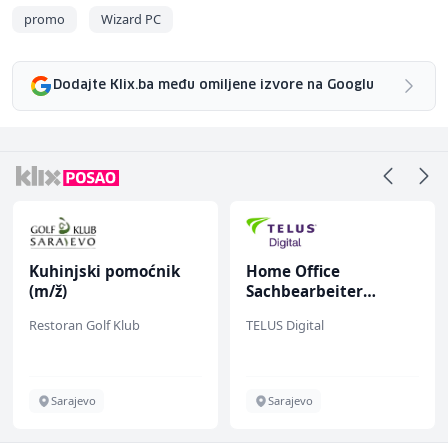
promo
Wizard PC
Dodajte Klix.ba među omiljene izvore na Googlu
Kuhinjski pomoćnik
Home Office
(m/ž)
Sachbearbeiter
(m/w/d) für einen
Restoran Golf Klub
TELUS Digital
bekannten deutschen
Energieversorger
Sarajevo
Sarajevo