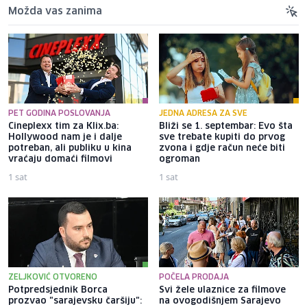
Možda vas zanima
PET GODINA POSLOVANJA
JEDNA ADRESA ZA SVE
Cineplexx tim za Klix.ba:
Bliži se 1. septembar: Evo šta
Hollywood nam je i dalje
sve trebate kupiti do prvog
potreban, ali publiku u kina
zvona i gdje račun neće biti
vraćaju domaći filmovi
ogroman
1 sat
1 sat
ZELJKOVIĆ OTVORENO
POČELA PRODAJA
Potpredsjednik Borca
Svi žele ulaznice za filmove
prozvao "sarajevsku čaršiju":
na ovogodišnjem Sarajevo