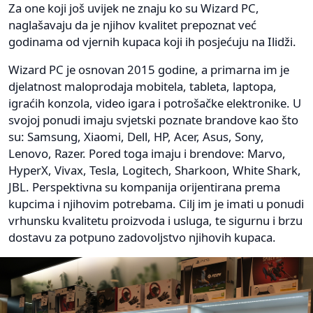
Za one koji još uvijek ne znaju ko su Wizard PC,
naglašavaju da je njihov kvalitet prepoznat već
godinama od vjernih kupaca koji ih posjećuju na Ilidži.
Wizard PC je osnovan 2015 godine, a primarna im je
djelatnost maloprodaja mobitela, tableta, laptopa,
igraćih konzola, video igara i potrošačke elektronike. U
svojoj ponudi imaju svjetski poznate brandove kao što
su: Samsung, Xiaomi, Dell, HP, Acer, Asus, Sony,
Lenovo, Razer. Pored toga imaju i brendove: Marvo,
HyperX, Vivax, Tesla, Logitech, Sharkoon, White Shark,
JBL. Perspektivna su kompanija orijentirana prema
kupcima i njihovim potrebama. Cilj im je imati u ponudi
vrhunsku kvalitetu proizvoda i usluga, te sigurnu i brzu
dostavu za potpuno zadovoljstvo njihovih kupaca.