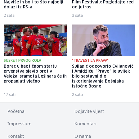
Najviše ih boli to što najbolji
Film Festivalu: Pogledajte red
dolazi iz RS-a
od jutros
2 sata
3 sata
SUSRET PRVOG KOLA
"TRAVESTIJA PRAVA"
Borac u haotičnom startu
Suljagić odgovorio Cvijanović
prvenstva slavio protiv
i Amidžiću: "Pravo" je uvijek
Veleža, sramota Lešinara će ih
bilo sastavni dio
proganjati vječno
iskorjenjavanja Bošnjaka
istočne Bosne
17 sati
2 sata
Početna
Dojavite vijest
Impressum
Komentari
Kontakt
O nama