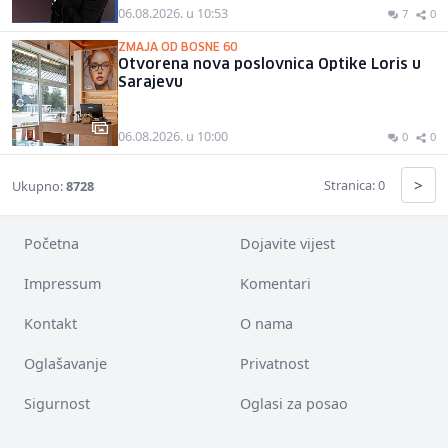
06.08.2026. u 10:53
7
0
ZMAJA OD BOSNE 60
Otvorena nova poslovnica Optike Loris u
Sarajevu
06.08.2026. u 10:00
0
0
>
Stranica: 0
Ukupno:
8728
Početna
Dojavite vijest
Impressum
Komentari
Kontakt
O nama
Oglašavanje
Privatnost
Sigurnost
Oglasi za posao