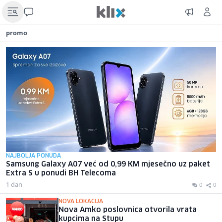
promo
NAJBOLJA PONUDA
Samsung Galaxy A07 već od 0,99 KM mjesečno uz paket
Extra S u ponudi BH Telecoma
1 dan
0
0
NOVA LOKACIJA
Nova Amko poslovnica otvorila vrata
kupcima na Stupu