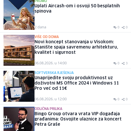
PROMO
Uplati Aircash-om i osvoji 50 besplatnih
spinova
2 dana
0
0
VIŠE OD DOMA
Novi koncept stanovanja u Visokom:
Stanište spaja savremenu arhitekturu,
kvalitet i sigurnost
06.08.2026. u 14:00
0
3
SOFTVERSKA RJEŠENJA
Unaprijedite svoju produktivnost uz
doživotni MS Office 2024 i Windows 11
Pro već od 11€
06.08.2026. u 12:00
0
0
ODLIČNA PRILIKA
Bingo Group otvara vrata VIP događaja
građanima: Osvojite ulaznice za koncert
Petra Graše