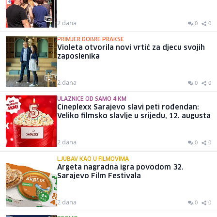
2 dana
0
0
PRIMJER DOBRE PRAKSE
Violeta otvorila novi vrtić za djecu svojih
zaposlenika
2 dana
0
0
ULAZNICE OD SAMO 4 KM
Cineplexx Sarajevo slavi peti rođendan:
Veliko filmsko slavlje u srijedu, 12. augusta
2 dana
0
0
LJUBAV KAO U FILMOVIMA
Argeta nagradna igra povodom 32.
Sarajevo Film Festivala
2 dana
0
0