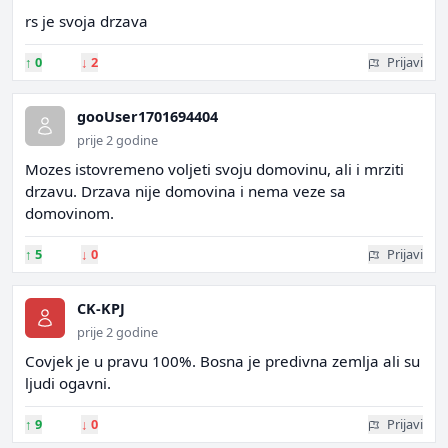
rs je svoja drzava
↑
0
↓
2
Prijavi
gooUser1701694404
prije 2 godine
Mozes istovremeno voljeti svoju domovinu, ali i mrziti
drzavu. Drzava nije domovina i nema veze sa
domovinom.
↑
5
↓
0
Prijavi
CK-KPJ
prije 2 godine
Covjek je u pravu 100%. Bosna je predivna zemlja ali su
ljudi ogavni.
↑
9
↓
0
Prijavi