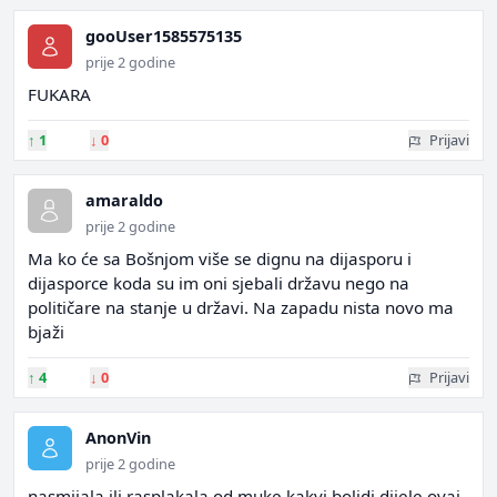
gooUser1585575135
prije 2 godine
FUKARA
↑
1
↓
0
Prijavi
amaraldo
prije 2 godine
Ma ko će sa Bošnjom više se dignu na dijasporu i
dijasporce koda su im oni sjebali državu nego na
političare na stanje u državi. Na zapadu nista novo ma
bjaži
↑
4
↓
0
Prijavi
AnonVin
prije 2 godine
nasmijala ili rasplakala od muke kakvi bolidi dijele ovaj