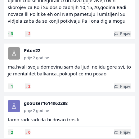
djelimicno se integrirali U drustvo gdje zive,i ovih
skorojevica Koji Su doslo zadnjih 10,15,20,godina Radi
novaca ili Politike eh oni Nam pametuju i umisljeni Su
vidjela zaba da se konji potkivaju Pa i ona digla mogu.
↑
3
↓
2
Prijavi
Piton22
prije 2 godine
ma.hvali svoju domovinu sam da ljudi ne idu gore svi, to
je mentalitet balkanca..pokupot ce mu posao
↑
1
↓
2
Prijavi
gooUser1614962288
prije 2 godine
tamo radi radi da bi dosao trositi
↑
2
↓
0
Prijavi