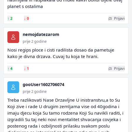
planet s ostalima
↑
2
↓
0
Prijavi
nemojdatezarom
prije 2 godine
Nosi regips ploce i cisti radilista dosao da pametuje
kako je divna drzava. Cuvaj tu koja te hrani.
↑
4
↓
1
Prijavi
gooUser1602706074
prije 2 godine
Treba razlikovati Nase Drzavljne U inistranstvu,a to Su
Koji zive i rade U drugim zemljama vise od 40godina i
imaju djecu koja Su tamo rodzena Koji Su navikli raditi, i
izgradili Su taj neki novi mentalitet shvacanja covjeka i
postenog rada i ozbiljnosti prilasku svakom poslu