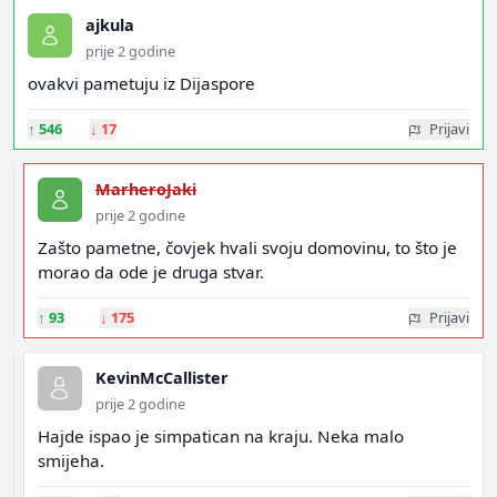
ajkula
prije 2 godine
ovakvi pametuju iz Dijaspore
↑
546
↓
17
Prijavi
MarheroJaki
prije 2 godine
Zašto pametne, čovjek hvali svoju domovinu, to što je
morao da ode je druga stvar.
↑
93
↓
175
Prijavi
KevinMcCallister
prije 2 godine
Hajde ispao je simpatican na kraju. Neka malo
smijeha.