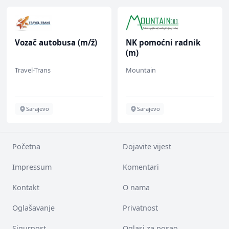
Vozač autobusa (m/ž)
NK pomoćni radnik
(m)
Travel-Trans
Mountain
Sarajevo
Sarajevo
Početna
Dojavite vijest
Impressum
Komentari
Kontakt
O nama
Oglašavanje
Privatnost
Sigurnost
Oglasi za posao