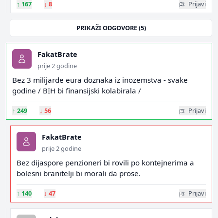
↑
167
↓
8
Prijavi
PRIKAŽI ODGOVORE (5)
FakatBrate
prije 2 godine
Bez 3 milijarde eura doznaka iz inozemstva - svake
godine / BIH bi finansijski kolabirala /
↑
249
↓
56
Prijavi
FakatBrate
prije 2 godine
Bez dijaspore penzioneri bi rovili po kontejnerima a
bolesni branitelji bi morali da prose.
↑
140
↓
47
Prijavi