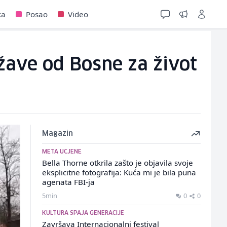
ka
Posao
Video
žave od Bosne za život
Magazin
META UCJENE
Bella Thorne otkrila zašto je objavila svoje
eksplicitne fotografija: Kuća mi je bila puna
agenata FBI-ja
5min
0
0
KULTURA SPAJA GENERACIJE
Završava Internacionalni festival