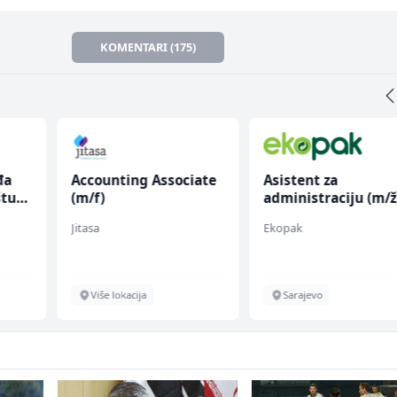
KOMENTARI (175)
đa
Accounting Associate
Asistent za
štu
(m/f)
administraciju (m/ž
Jitasa
Ekopak
Više lokacija
Sarajevo