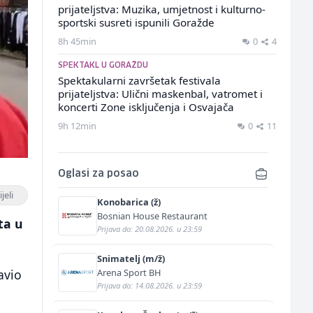
prijateljstva: Muzika, umjetnost i kulturno-
sportski susreti ispunili Goražde
8h 45min
0
4
SPEKTAKL U GORAŽDU
Spektakularni završetak festivala
prijateljstva: Ulični maskenbal, vatromet i
koncerti Zone isključenja i Osvajača
9h 12min
0
11
Oglasi za posao
jeli
Konobarica (ž)
Bosnian House Restaurant
ta u
Prijava do: 20.08.2026. u 23:59
Snimatelj (m/ž)
Arena Sport BH
avio
Prijava do: 14.08.2026. u 23:59