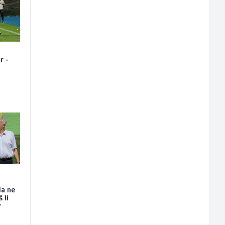
r -
da ne
 li
?