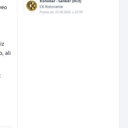
Konobar - Šanker (m/ž)
aveo
CK Ristorante
Prijava do: 23.08.2026. u 23:59
iz
, ali
t