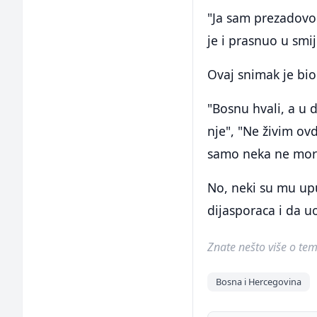
"Ja sam prezadovolj
je i prasnuo u smi
Ovaj snimak je bi
"Bosnu hvali, a u 
nje", "Ne živim ovd
samo neka ne moraj
No, neki su mu uput
dijasporaca i da 
Znate nešto više o temi 
Bosna i Hercegovina