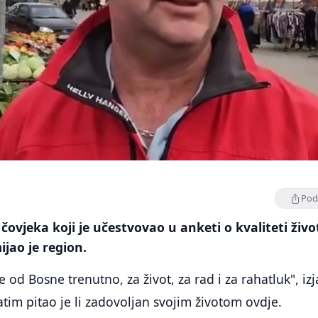
Podi
čovjeka koji je učestvovao u anketi o kvaliteti živo
ijao je region.
od Bosne trenutno, za život, za rad i za rahatluk", izj
atim pitao je li zadovoljan svojim životom ovdje.