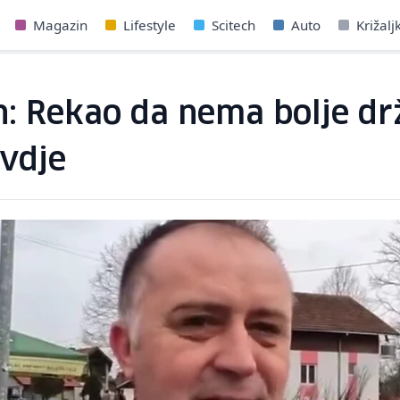
Magazin
Lifestyle
Scitech
Auto
Križalj
n: Rekao da nema bolje dr
ovdje