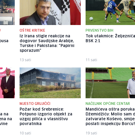
U
OŠTRE KRITIKE
PRVENSTVO BIH
u
Iz Irana stigle reakcije na
Tok utakmice: Željezniča
busa
dogovor Saudijske Arabije,
BSK 2:1
n
Turske i Pakistana: "Papirni
sporazum"
13 sati
11 sati
MJESTO GRUJIČIĆI
NAČELNIK OPĆINE CENTAR
Požar kod Srebrenice:
Mandićeva oštra poruka
-a na
Potpuno izgorio objekt za
Džemidžiću: Molio sam 
ena na
uzgoj pilića u vlasništvu
zatvarate Koševo, smiješ
vine
povratnika
poslati inspekciju Borcu
10 sati
19 sati