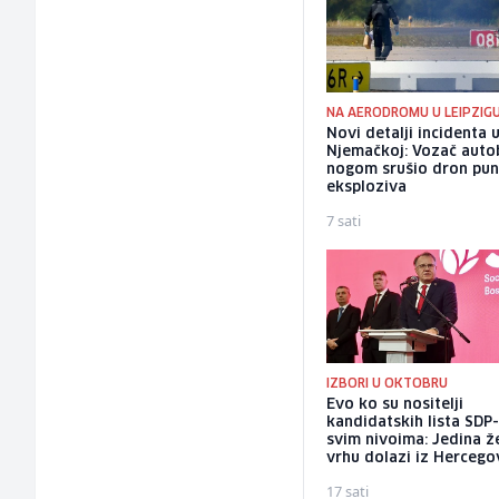
NA AERODROMU U LEIPZIG
Novi detalji incidenta 
Njemačkoj: Vozač auto
nogom srušio dron pu
eksploziva
7 sati
IZBORI U OKTOBRU
Evo ko su nositelji
kandidatskih lista SDP
svim nivoima: Jedina ž
vrhu dolazi iz Hercego
17 sati