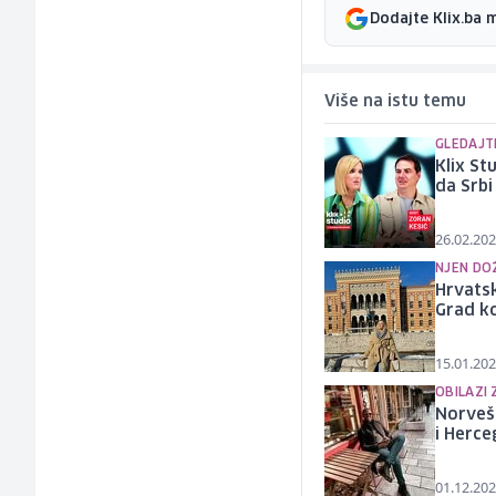
Dodajte Klix.ba 
Više na istu temu
GLEDAJTE
Klix S
da Srbi
26.02.202
NJEN DO
Hrvatsk
Grad ko
15.01.202
OBILAZI 
Norvešk
i Herce
01.12.202