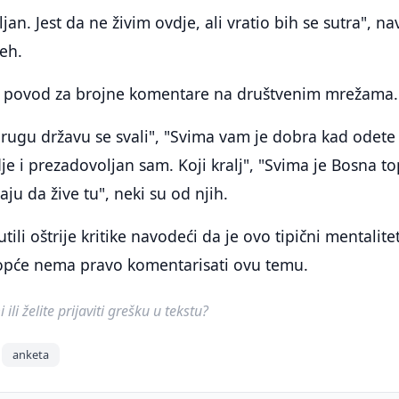
an. Jest da ne živim ovdje, ali vratio bih se sutra", n
jeh.
o povod za brojne komentare na društvenim mrežama.
drugu državu se svali", "Svima vam je dobra kad odete 
je i prezadovoljan sam. Koji kralj", "Svima je Bosna top
u da žive tu", neki su od njih.
ili oštrije kritike navodeći da je ovo tipični mentalite
uopće nema pravo komentarisati ovu temu.
ili želite prijaviti grešku u tekstu?
anketa