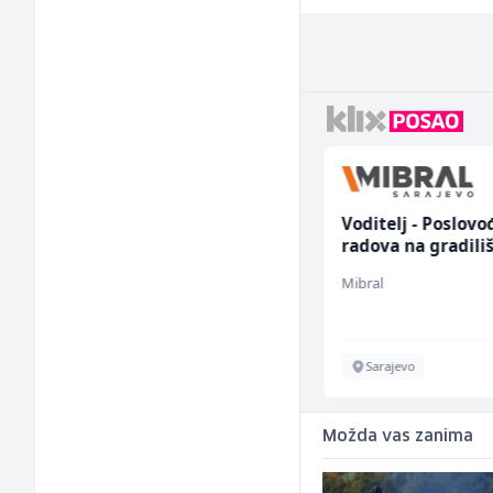
Junior Marketing &
Voditelj - Poslovo
Recruiting Specialist
radova na gradili
(m/ž)
(m/ž)
Mars Connect
Mibral
Sarajevo
Sarajevo
Možda vas zanima