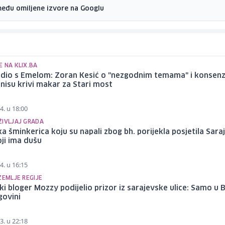
među omiljene izvore na Googlu
 NA KLIX.BA
tudio s Emelom: Zoran Kesić o "nezgodnim temama" i konsen
 nisu krivi makar za Stari most
4. u 18:00
ŽIVLJAJ GRADA
a šminkerica koju su napali zbog bh. porijekla posjetila Sara
ji ima dušu
4. u 16:15
ZEMLJE REGIJE
i bloger Mozzy podijelio prizor iz sarajevske ulice: Samo u 
govini
3. u 22:18