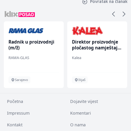
Povratak na članak
Radnik u proizvodnji
Direktor proizvodnje
(m/ž)
pločastog namještaja
(m/ž)
RAMA-GLAS
Kalea
Sarajevo
Ilijaš
Početna
Dojavite vijest
Impressum
Komentari
Kontakt
O nama