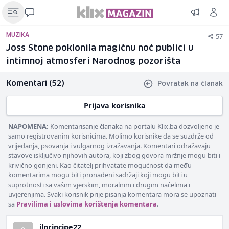
57
MUZIKA
Joss Stone poklonila magičnu noć publici u
intimnoj atmosferi Narodnog pozorišta
Komentari (52)
Povratak na članak
Prijava korisnika
NAPOMENA:
Komentarisanje članaka na portalu Klix.ba dozvoljeno je
samo registrovanim korisnicima. Molimo korisnike da se suzdrže od
vrijeđanja, psovanja i vulgarnog izražavanja. Komentari odražavaju
stavove isključivo njihovih autora, koji zbog govora mržnje mogu biti i
krivično gonjeni. Kao čitatelj prihvatate mogućnost da među
komentarima mogu biti pronađeni sadržaji koji mogu biti u
suprotnosti sa vašim vjerskim, moralnim i drugim načelima i
uvjerenjima. Svaki korisnik prije pisanja komentara mora se upoznati
sa
Pravilima i uslovima korištenja komentara
.
ilprincipe22