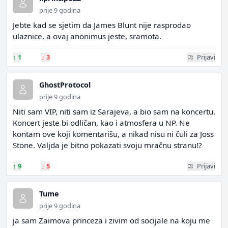
prije 9 godina
Jebte kad se sjetim da James Blunt nije rasprodao
ulaznice, a ovaj anonimus jeste, sramota.
↑
1
↓
3
Prijavi
GhostProtocol
prije 9 godina
Niti sam VIP, niti sam iz Sarajeva, a bio sam na koncertu.
Koncert jeste bi odličan, kao i atmosfera u NP. Ne
kontam ove koji komentarišu, a nikad nisu ni čuli za Joss
Stone. Valjda je bitno pokazati svoju mračnu stranu!?
↑
9
↓
5
Prijavi
Tume
prije 9 godina
ja sam Zaimova princeza i zivim od socijale na koju me