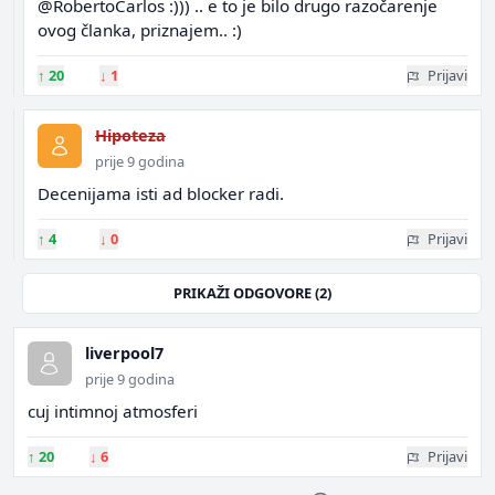
@RobertoCarlos :))) .. e to je bilo drugo razočarenje
ovog članka, priznajem.. :)
↑
20
↓
1
Prijavi
Hipoteza
prije 9 godina
Decenijama isti ad blocker radi.
↑
4
↓
0
Prijavi
PRIKAŽI ODGOVORE (2)
liverpool7
prije 9 godina
cuj intimnoj atmosferi
↑
20
↓
6
Prijavi