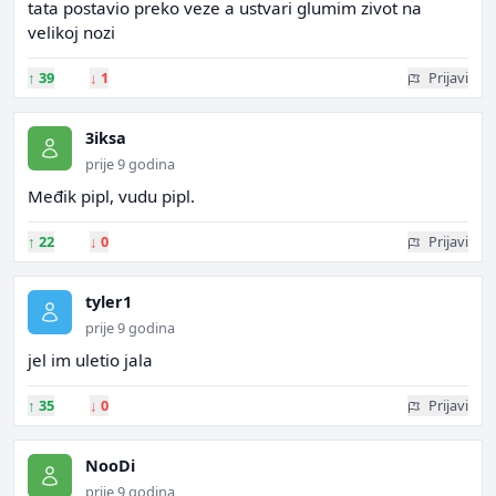
tata postavio preko veze a ustvari glumim zivot na
velikoj nozi
↑
39
↓
1
Prijavi
3iksa
prije 9 godina
Međik pipl, vudu pipl.
↑
22
↓
0
Prijavi
tyler1
prije 9 godina
jel im uletio jala
↑
35
↓
0
Prijavi
NooDi
prije 9 godina