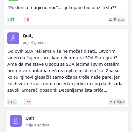
"Poklonila magicnu noc"......jel djabe bio ulaz ili sta??
↑
27
↓
3
Prijavi
Quit_
prije 9 godina
Od ovih SDA reklama više ne možeš disati.. Otvorim
video da čujem curu, kad reklama za SDA Stari grad?
Ama da me stave u sobu sa SDA lecima i svim ostalim
promo varijantama neću za njih glasati i tačka. Zna se
ko su njihovi glasači i samo džaba troše naše pare, jer
ko ih već ne voli, nema ni jedan jedini razlog da ih sada
zavoli. Smarači dosadni! Decenijama ista priča...
↑
135
↓
11
Prijavi
Quit_
prije 9 godina