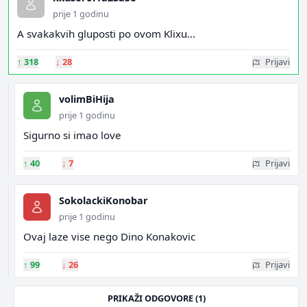
prije 1 godinu
A svakakvih gluposti po ovom Klixu...
↑
318
↓
28
Prijavi
volimBiHija
prije 1 godinu
Sigurno si imao love
↑
40
↓
7
Prijavi
SokolackiKonobar
prije 1 godinu
Ovaj laze vise nego Dino Konakovic
↑
99
↓
26
Prijavi
PRIKAŽI ODGOVORE (1)