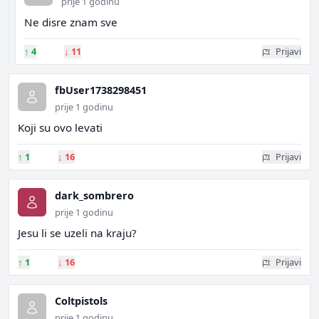
prije 1 godinu
Ne disre znam sve
↑
4
↓
11
Prijavi
fbUser1738298451
prije 1 godinu
Koji su ovo levati
↑
1
↓
16
Prijavi
dark_sombrero
prije 1 godinu
Jesu li se uzeli na kraju?
↑
1
↓
16
Prijavi
Coltpistols
prije 1 godinu