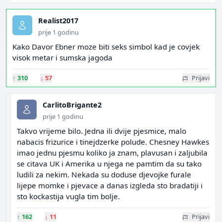
Realist2017
prije 1 godinu
Kako Davor Ebner moze biti seks simbol kad je covjek
visok metar i sumska jagoda
↑
310
↓
57
Prijavi
CarlitoBrigante2
prije 1 godinu
Takvo vrijeme bilo. Jedna ili dvije pjesmice, malo
nabacis frizurice i tinejdzerke polude. Chesney Hawkes
imao jednu pjesmu koliko ja znam, plavusan i zaljubila
se citava UK i Amerika u njega ne pamtim da su tako
ludili za nekim. Nekada su doduse djevojke furale
lijepe momke i pjevace a danas izgleda sto bradatiji i
sto kockastija vugla tim bolje.
↑
162
↓
11
Prijavi