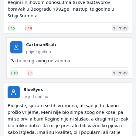
Regini i njihovom odnosu.Ima tu sve tu,Davorov
boravak u Beogradu 1992ge i nastupi te godine u
Srbiji.Sramota
↑
15
↓
14
Prijavi
CartmanBrah
prije 1 godinu
Pa to nikog zivog ne zanima
↑
10
↓
5
Prijavi
BlueEyes
prije 1 godinu
Bio jeste, sjećam se tih vremena, ali sad je to davno
prošlo vrijeme. Meni nije bio simpa zbog one kose, pa
mi se prvi album Regine nije ni slušao, a drugi mi je ipak
bio toliko dobar da mi je prestalo biti važno ko pjeva i
kako izgleda. Imali su kvalitet, bili popularni ali rat je