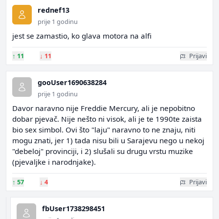
rednef13
prije 1 godinu
jest se zamastio, ko glava motora na alfi
↑
11
↓
11
Prijavi
gooUser1690638284
prije 1 godinu
Davor naravno nije Freddie Mercury, ali je nepobitno
dobar pjevač. Nije nešto ni visok, ali je te 1990te zaista
bio sex simbol. Ovi što "laju" naravno to ne znaju, niti
mogu znati, jer 1) tada nisu bili u Sarajevu nego u nekoj
"debeloj" provinciji, i 2) slušali su drugu vrstu muzike
(pjevaljke i narodnjake).
↑
57
↓
4
Prijavi
fbUser1738298451