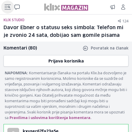
124
KLIX STUDIO
Davor Ebner o statusu seks simbola: Telefon mi
je zvonio 24 sata, dobijao sam gomile pisama
Komentari (80)
Povratak na članak
Prijava korisnika
NAPOMENA:
Komentarisanje članaka na portalu Klix.ba dozvoljeno je
samo registrovanim korisnicima. Molimo korisnike da se suzdrže od
vrijeđanja, psovanja i vulgarnog izražavanja. Komentari odražavaju
stavove isključivo njihovih autora, koji zbog govora mržnje mogu biti i
krivično gonjeni. Kao čitatelj prihvatate mogućnost da među
komentarima mogu biti pronađeni sadržaji koji mogu biti u
suprotnosti sa vašim vjerskim, moralnim i drugim načelima i
uvjerenjima. Svaki korisnik prije pisanja komentara mora se upoznati
sa
Pravilima i uslovima korištenja komentara
.
kxuser67fa23a5e