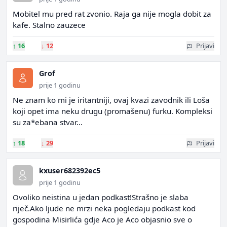
Mobitel mu pred rat zvonio. Raja ga nije mogla dobit za
kafe. Stalno zauzece
↑
16
↓
12
Prijavi
Grof
prije 1 godinu
Ne znam ko mi je iritantniji, ovaj kvazi zavodnik ili Loša
koji opet ima neku drugu (promašenu) furku. Kompleksi
su za*ebana stvar...
↑
18
↓
29
Prijavi
kxuser682392ec5
prije 1 godinu
Ovoliko neistina u jedan podkast!Strašno je slaba
riječ.Ako ljude ne mrzi neka pogledaju podkast kod
gospodina Misirlića gdje Aco je Aco objasnio sve o