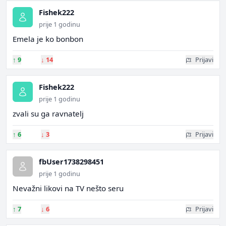
Fishek222
prije 1 godinu
Emela je ko bonbon
↑
9
↓
14
Prijavi
Fishek222
prije 1 godinu
zvali su ga ravnatelj
↑
6
↓
3
Prijavi
fbUser1738298451
prije 1 godinu
Nevažni likovi na TV nešto seru
↑
7
↓
6
Prijavi