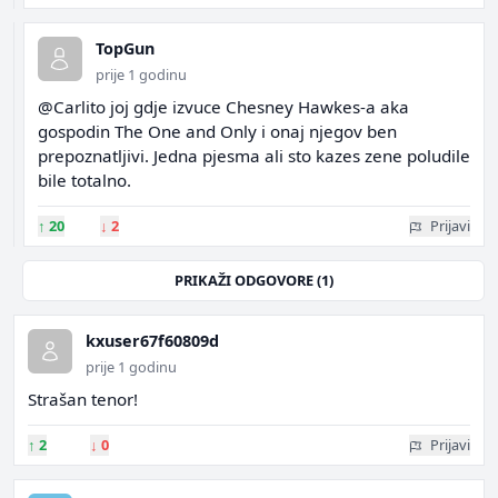
TopGun
prije 1 godinu
@Carlito joj gdje izvuce Chesney Hawkes-a aka
gospodin The One and Only i onaj njegov ben
prepoznatljivi. Jedna pjesma ali sto kazes zene poludile
bile totalno.
↑
20
↓
2
Prijavi
PRIKAŽI ODGOVORE (1)
kxuser67f60809d
prije 1 godinu
Strašan tenor!
↑
2
↓
0
Prijavi