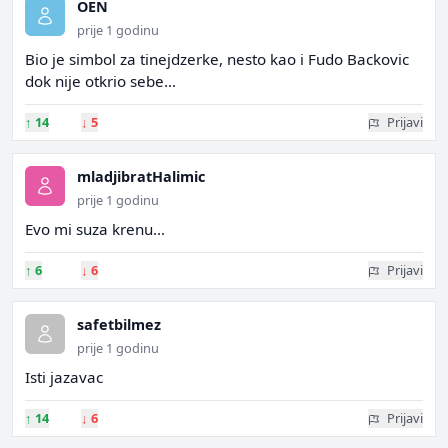
OEN
prije 1 godinu
Bio je simbol za tinejdzerke, nesto kao i Fudo Backovic
dok nije otkrio sebe...
↑
14
↓
5
Prijavi
mladjibratHalimic
prije 1 godinu
Evo mi suza krenu...
↑
6
↓
6
Prijavi
safetbilmez
prije 1 godinu
Isti jazavac
↑
14
↓
6
Prijavi