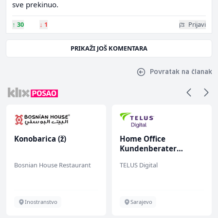
sve prekinuo.
↑
30
↓
1
Prijavi
PRIKAŽI JOŠ KOMENTARA
Povratak na članak
Konobarica (ž)
Home Office
Kundenberater
(m/w/d) für ein
Bosnian House Restaurant
TELUS Digital
renommiertes
Schuhunternehmen
Inostranstvo
Sarajevo