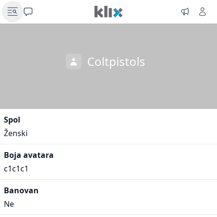
Coltpistols
Spol
Ženski
Boja avatara
c1c1c1
Banovan
Ne