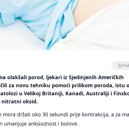
Podi
a olakšali porod, ljekari iz Sjedinjenih Američkih
čili za novu tehniku pomoći prilikom poroda, istu 
tolozi u Velikoj Britaniji, Kanadi, Australiji i Finsko
i nitratni oksid.
mora držati oko 30 sekundi prije kontrakcija, a za m
n umanjuje anksioznost i bolove.