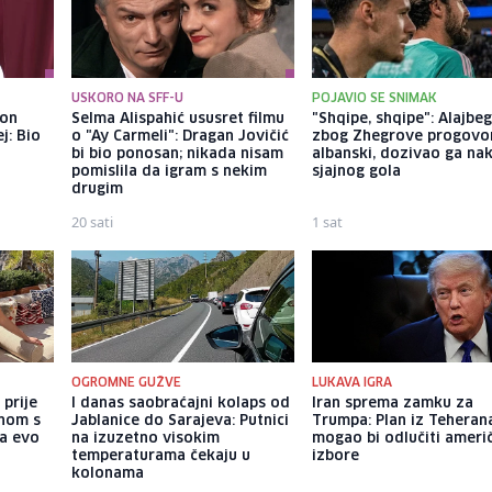
USKORO NA SFF-U
POJAVIO SE SNIMAK
kon
Selma Alispahić ususret filmu
"Shqipe, shqipe": Alajbe
j: Bio
o "Ay Carmeli": Dragan Jovičić
zbog Zhegrove progovo
bi bio ponosan; nikada nisam
albanski, dozivao ga na
pomislila da igram s nekim
sjajnog gola
drugim
20 sati
1 sat
OGROMNE GUŽVE
LUKAVA IGRA
 prije
I danas saobraćajni kolaps od
Iran sprema zamku za
enom s
Jablanice do Sarajeva: Putnici
Trumpa: Plan iz Teheran
 a evo
na izuzetno visokim
mogao bi odlučiti ameri
temperaturama čekaju u
izbore
kolonama