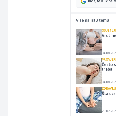
Dodajte Klix.ba 
Više na istu temu
OSJETLJ
Vrućine
04.08.202
PROVJERI
Često s
trebali
04.08.202
ZDRAVLJ
Šta uzr
29.07.202