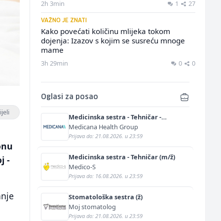
2h 3min
1
27
VAŽNO JE ZNATI
Kako povećati količinu mlijeka tokom
dojenja: Izazov s kojim se susreću mnoge
mame
3h 29min
0
0
Oglasi za posao
jeli
Medicinska sestra - Tehničar -
Anestetičar (m/ž)
Medicana Health Group
Prijava do: 21.08.2026. u 23:59
onu
Medicinska sestra - Tehničar (m/ž)
j -
Medico-S
Prijava do: 16.08.2026. u 23:59
anje
Stomatološka sestra (ž)
Moj stomatolog
Prijava do: 21.08.2026. u 23:59