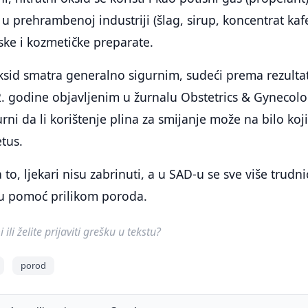
u prehrambenoj industriji (šlag, sirup, koncentrat kaf
ske i kozmetičke preparate.
 oksid smatra generalno sigurnim, sudeći prema rezult
12. godine objavljenim u žurnalu Obstetrics & Gynecolo
urni da li korištenje plina za smijanje može na bilo koj
etus.
 to, ljekari nisu zabrinuti, a u SAD-u se sve više trudni
u pomoć prilikom poroda.
ili želite prijaviti grešku u tekstu?
porod