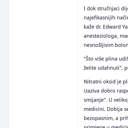
I dok stručnjaci d
najefikasnijih nači
kaže dr. Edward Y
anesteziologa, ma
nesnošljivim bol
"Što više plina udi
želite udahnuti", 
Nitratni oksid je p
izaziva dobro rasp
smijanje". U veliko
medicini. Dobija se
bezopasnim, a pri
primjene u medicini