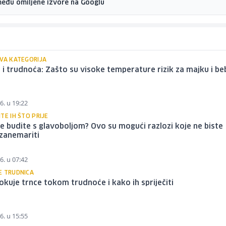
među omiljene izvore na Googlu
IVA KATEGORIJA
 i trudnoća: Zašto su visoke temperature rizik za majku i be
6. u 19:22
TE IH ŠTO PRIJE
e budite s glavoboljom? Ovo su mogući razlozi koje ne biste
 zanemariti
6. u 07:42
E TRUDNICA
okuje trnce tokom trudnoće i kako ih spriječiti
6. u 15:55