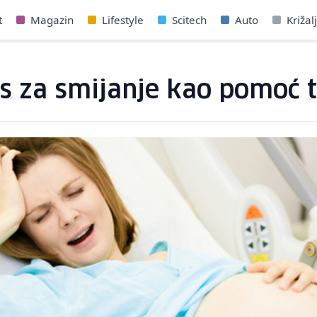
t
Magazin
Lifestyle
Scitech
Auto
Križal
as za smijanje kao pomoć