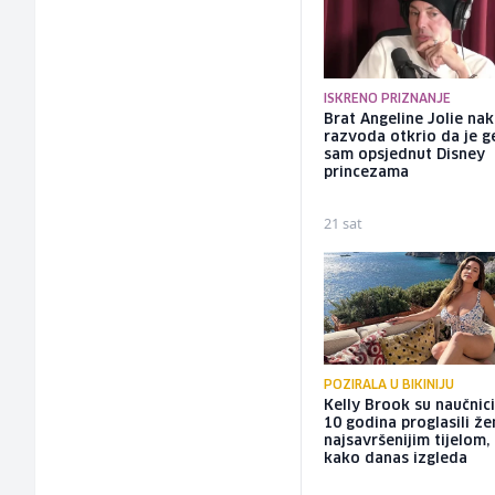
ISKRENO PRIZNANJE
Brat Angeline Jolie na
razvoda otkrio da je ge
sam opsjednut Disney
princezama
21 sat
POZIRALA U BIKINIJU
Kelly Brook su naučnici
10 godina proglasili ž
najsavršenijim tijelom,
kako danas izgleda