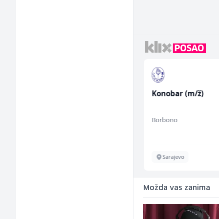
Građevinski inženjer
Konobar (m/ž)
(m/ž)
MC-Stella
Borbono
Velika Kladuša
Sarajevo
Možda vas zanima