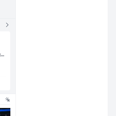
Multimedijalni
Kundenbetreuer
ta
marketing kreator (m/
(m/w)
ž)
Kalea
Servicepoint
Ilijaš
Sarajevo