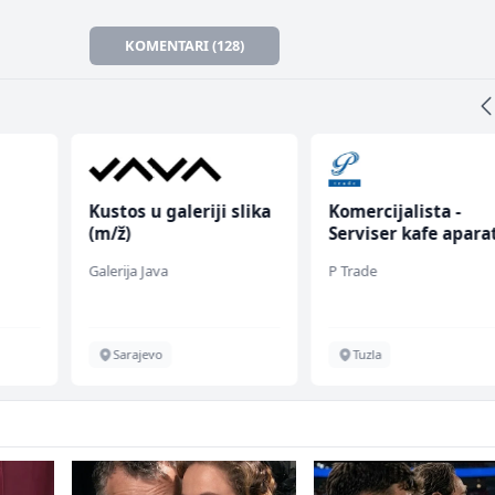
KOMENTARI (128)
Kustos u galeriji slika
Komercijalista -
(m/ž)
Serviser kafe apara
(m/ž)
Galerija Java
P Trade
Sarajevo
Tuzla