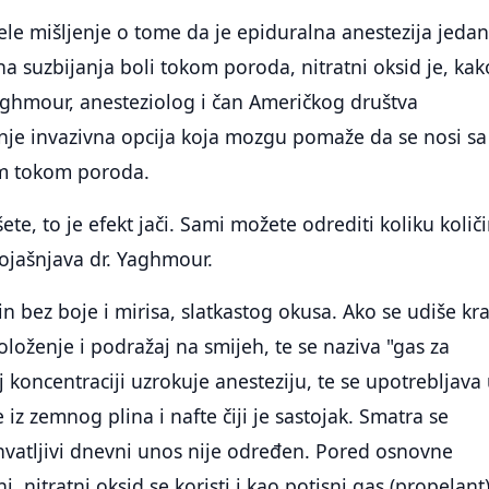
ijele mišljenje o tome da je epiduralna anestezija jeda
na suzbijanja boli tokom poroda, nitratni oksid je, kak
aghmour, anesteziolog i čan Američkog društva
nje invazivna opcija koja mozgu pomaže da se nosi sa
om tokom poroda.
šete, to je efekt jači. Sami možete odrediti koliku količ
pojašnjava dr. Yaghmour.
lin bez boje i mirisa, slatkastog okusa. Ako se udiše kr
oloženje i podražaj na smijeh, te se naziva "gas za
j koncentraciji uzrokuje anesteziju, te se upotrebljava
 iz zemnog plina i nafte čiji je sastojak. Smatra se
hvatljivi dnevni unos nije određen. Pored osnovne
, nitratni oksid se koristi i kao potisni gas (propelant