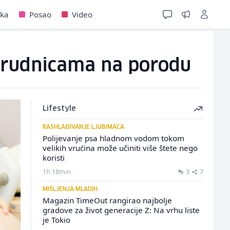
jka
Posao
Video
 trudnicama na porodu
Lifestyle
RASHLAĐIVANJE LJUBIMACA
Polijevanje psa hladnom vodom tokom
velikih vrućina može učiniti više štete nego
koristi
1h 18min
3
7
MIŠLJENJA MLADIH
Magazin TimeOut rangirao najbolje
gradove za život generacije Z: Na vrhu liste
je Tokio