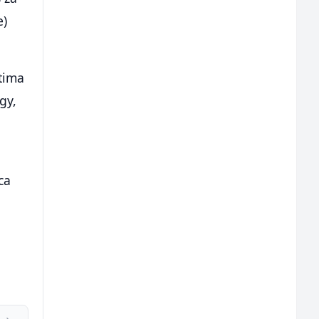
e)
atima
gy,
i
ca