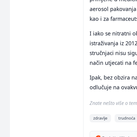
aerosol pakovanja 
kao i za farmaceut
I iako se nitratni
istraživanja iz 20
stručnjaci nisu sig
način utjecati na f
Ipak, bez obzira na
odlučuje na ovakv
Znate nešto više o temi 
zdravlje
trudnoća