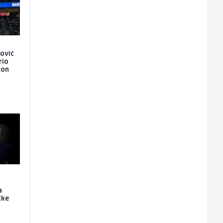
gović
rio
kon
a
čke