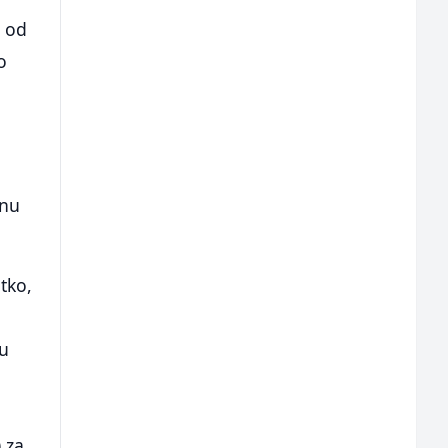
n od
o
inu
atko,
 u
) za