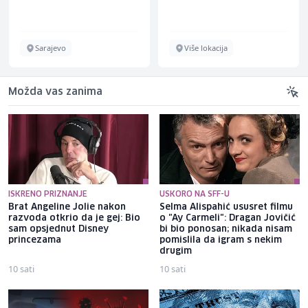
Sarajevo
Više lokacija
Možda vas zanima
ISKRENO PRIZNANJE
USKORO NA SFF-U
Brat Angeline Jolie nakon
Selma Alispahić ususret filmu
razvoda otkrio da je gej: Bio
o "Ay Carmeli": Dragan Jovičić
sam opsjednut Disney
bi bio ponosan; nikada nisam
princezama
pomislila da igram s nekim
drugim
10 sati
10 sati