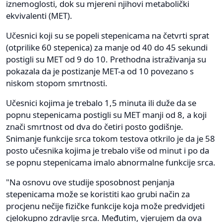
iznemoglosti, dok su mjereni njihovi metabolički
ekvivalenti (MET).
Učesnici koji su se popeli stepenicama na četvrti sprat
(otprilike 60 stepenica) za manje od 40 do 45 sekundi
postigli su MET od 9 do 10. Prethodna istraživanja su
pokazala da je postizanje MET-a od 10 povezano s
niskom stopom smrtnosti.
Učesnici kojima je trebalo 1,5 minuta ili duže da se
popnu stepenicama postigli su MET manji od 8, a koji
znači smrtnost od dva do četiri posto godišnje.
Snimanje funkcije srca tokom testova otkrilo je da je 58
posto učesnika kojima je trebalo više od minut i po da
se popnu stepenicama imalo abnormalne funkcije srca.
"Na osnovu ove studije sposobnost penjanja
stepenicama može se koristiti kao grubi način za
procjenu nečije fizičke funkcije koja može predvidjeti
cjelokupno zdravlje srca. Međutim, vjerujem da ova