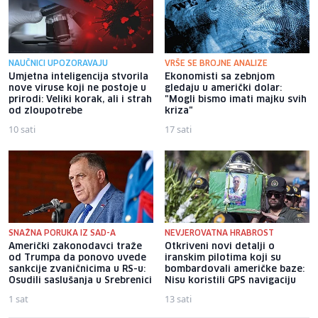
NAUČNICI UPOZORAVAJU
VRŠE SE BROJNE ANALIZE
Umjetna inteligencija stvorila
Ekonomisti sa zebnjom
nove viruse koji ne postoje u
gledaju u američki dolar:
prirodi: Veliki korak, ali i strah
"Mogli bismo imati majku svih
od zloupotrebe
kriza"
10 sati
17 sati
SNAŽNA PORUKA IZ SAD-A
NEVJEROVATNA HRABROST
Američki zakonodavci traže
Otkriveni novi detalji o
od Trumpa da ponovo uvede
iranskim pilotima koji su
sankcije zvaničnicima u RS-u:
bombardovali američke baze:
Osudili saslušanja u Srebrenici
Nisu koristili GPS navigaciju
1 sat
13 sati