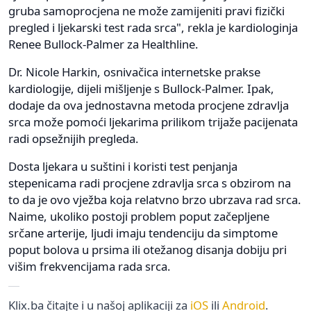
gruba samoprocjena ne može zamijeniti pravi fizički
pregled i ljekarski test rada srca", rekla je kardiologinja
Renee Bullock-Palmer za Healthline.
Dr. Nicole Harkin, osnivačica internetske prakse
kardiologije, dijeli mišljenje s Bullock-Palmer. Ipak,
dodaje da ova jednostavna metoda procjene zdravlja
srca može pomoći ljekarima prilikom trijaže pacijenata
radi opsežnijih pregleda.
Dosta ljekara u suštini i koristi test penjanja
stepenicama radi procjene zdravlja srca s obzirom na
to da je ovo vježba koja relatvno brzo ubrzava rad srca.
Naime, ukoliko postoji problem poput začepljene
srčane arterije, ljudi imaju tendenciju da simptome
poput bolova u prsima ili otežanog disanja dobiju pri
višim frekvencijama rada srca.
Klix.ba čitajte i u našoj aplikaciji za
iOS
ili
Android
.