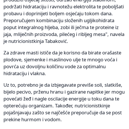
podržati hidrataciju i ravnotežu elektrolita te poboljšati
probavu i doprinijeti boljem osjećaju tokom dana.
Preporučujem kombinaciju složenih ugljikohidrata
poput integralnog hljeba, zobi ili ječma te proteine iz
jaja, mliječnih proizvoda, pilećeg i ribljeg mesa", navela
je nutricionistkinja Tabaković.
Za zdrave masti ističe da je korisno da birate orašaste
plodove, sjemenke i maslinovo ulje te mnogo voća i
povrća uz dovoljnu količinu vode za optimalnu
hidrataciju i vlakna.
Uz to, potrebno je da izbjegavate previše soli, slatkiše,
bijelo pecivo, prženu hranu i gazirane napitke jer mogu
povećati žeđ i nagle oscilacije energije u toku dana te
opterećuju organizam. Također, nutricionistkinje
pojašnjavaju zašto se najčešće preporučuje da se post
prekine hurmom i vodom.