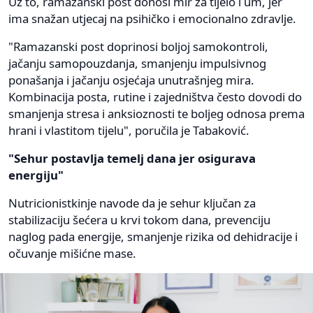
Uz to, ramazanski post donosi mir za tijelo i um, jer
ima snažan utjecaj na psihičko i emocionalno zdravlje.
"Ramazanski post doprinosi boljoj samokontroli,
jačanju samopouzdanja, smanjenju impulsivnog
ponašanja i jačanju osjećaja unutrašnjeg mira.
Kombinacija posta, rutine i zajedništva često dovodi do
smanjenja stresa i anksioznosti te boljeg odnosa prema
hrani i vlastitom tijelu", poručila je Tabaković.
"Sehur postavlja temelj dana jer osigurava
energiju"
Nutricionistkinje navode da je sehur ključan za
stabilizaciju šećera u krvi tokom dana, prevenciju
naglog pada energije, smanjenje rizika od dehidracije i
očuvanje mišićne mase.