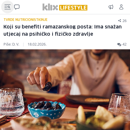
26
TVRDE NUTRICIONISTKINJE
Koji su benefiti ramazanskog posta: Ima snažan
utjecaj na psihičko i fizičko zdravlje
Piše: D. V.
|
18.02.2026.
42