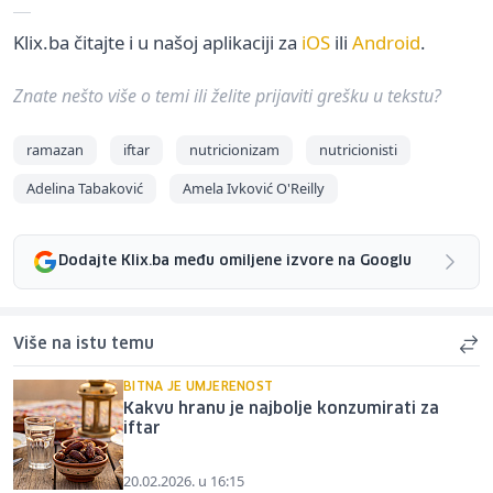
Klix.ba čitajte i u našoj aplikaciji za
iOS
ili
Android
.
Znate nešto više o temi ili želite prijaviti grešku u tekstu?
ramazan
iftar
nutricionizam
nutricionisti
Adelina Tabaković
Amela Ivković O'Reilly
Dodajte Klix.ba među omiljene izvore na Googlu
Više na istu temu
BITNA JE UMJERENOST
Kakvu hranu je najbolje konzumirati za
iftar
20.02.2026. u 16:15