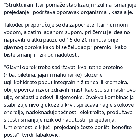
"Struktuiran iftar pomaže stabilizaciji inzulina, smanjuje
prejedanje i podržava oporavak organizma", kazala je.
Također, preporučuje se da započnete iftar hurmom i
vodom, a zatim laganom supom, pri čemu je idealno
napraviti kratku pauzu od 15 do 20 minuta prije
glavnog obroka kako bi se želudac pripremio i kako
biste smanjili rizik od nadutosti.
"Glavni obrok treba sadržavati kvalitetne proteine
(riba, piletina, jaja ili mahunarke), složene
ugljikohidrate poput integralnih žitarica ili krompira,
obilje povrća i izvor zdravih masti kao što su maslinovo
ulje, orašasti plodovi ili sjemenke. Ovakva kombinacija
stabilizuje nivo glukoze u krvi, sprečava nagle skokove
energije, nadoknađuje tečnost i elektrolite, produžava
sitost i smanjuje rizik od nadutosti i prejedanja.
Umjerenost je ključ - prejedanje često poništi benefite
posta", tvrdi Tabaković.