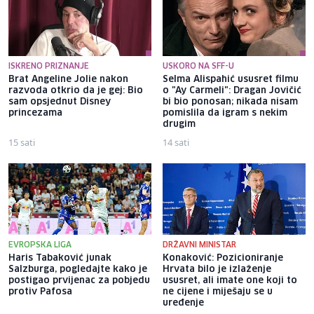
ISKRENO PRIZNANJE
USKORO NA SFF-U
Brat Angeline Jolie nakon
Selma Alispahić ususret filmu
razvoda otkrio da je gej: Bio
o "Ay Carmeli": Dragan Jovičić
sam opsjednut Disney
bi bio ponosan; nikada nisam
princezama
pomislila da igram s nekim
drugim
15 sati
14 sati
EVROPSKA LIGA
DRŽAVNI MINISTAR
Haris Tabaković junak
Konaković: Pozicioniranje
Salzburga, pogledajte kako je
Hrvata bilo je izlaženje
postigao prvijenac za pobjedu
ususret, ali imate one koji to
protiv Pafosa
ne cijene i miješaju se u
uređenje