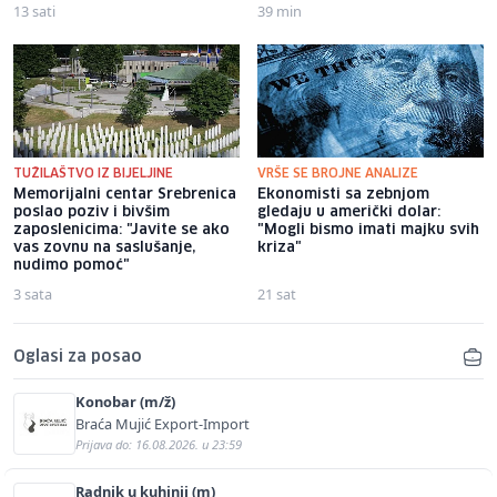
13 sati
39 min
TUŽILAŠTVO IZ BIJELJINE
VRŠE SE BROJNE ANALIZE
Memorijalni centar Srebrenica
Ekonomisti sa zebnjom
poslao poziv i bivšim
gledaju u američki dolar:
zaposlenicima: "Javite se ako
"Mogli bismo imati majku svih
vas zovnu na saslušanje,
kriza"
nudimo pomoć"
3 sata
21 sat
Oglasi za posao
Konobar (m/ž)
Braća Mujić Export-Import
Prijava do: 16.08.2026. u 23:59
Radnik u kuhinji (m)