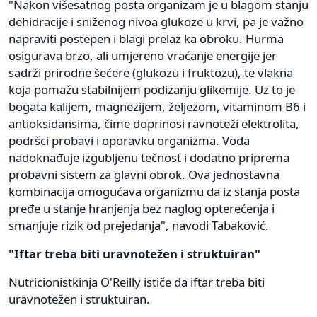
"Nakon višesatnog posta organizam je u blagom stanju
dehidracije i sniženog nivoa glukoze u krvi, pa je važno
napraviti postepen i blagi prelaz ka obroku. Hurma
osigurava brzo, ali umjereno vraćanje energije jer
sadrži prirodne šećere (glukozu i fruktozu), te vlakna
koja pomažu stabilnijem podizanju glikemije. Uz to je
bogata kalijem, magnezijem, željezom, vitaminom B6 i
antioksidansima, čime doprinosi ravnoteži elektrolita,
podršci probavi i oporavku organizma. Voda
nadoknađuje izgubljenu tečnost i dodatno priprema
probavni sistem za glavni obrok. Ova jednostavna
kombinacija omogućava organizmu da iz stanja posta
pređe u stanje hranjenja bez naglog opterećenja i
smanjuje rizik od prejedanja", navodi Tabaković.
"Iftar treba biti uravnotežen i struktuiran"
Nutricionistkinja O'Reilly ističe da iftar treba biti
uravnotežen i struktuiran.