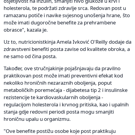
osjetljivost na inzulin, smanjiti nivo glukoze u krvi i
holesterola, te podržati zdravlje srca. Redovan post u
ramazanu potiče i navike svjesnog unošenja hrane, što
može imati dugoročne benefite za prehrambene
obrasce", kazala je.
Uz to, nutricionistkinja Amela Ivković O'Reilly dodaje da
zdravstveni benefiti posta zavise od kvalitete obroka, a
ne samo od čina posta.
Također, ove stručnjakinje pojašnjavaju da pravilno
praktikovan post može imati preventivni efekat kod
nekoliko hroničnih nezaraznih oboljenja, poput
metaboličkih poremećaja - dijabetesa tip 2 i insulinske
rezistencije te kardiovaskularnih oboljenja -
regulacijom holesterola i krvnog pritiska, kao i upalnih
stanja gdje redovni periodi posta mogu smanjiti
hroničnu upalu u organizmu.
"Ove benefite postižu osobe koje post praktikuju