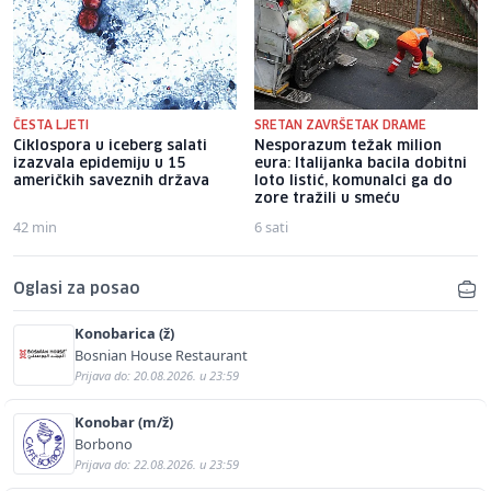
ČESTA LJETI
SRETAN ZAVRŠETAK DRAME
Ciklospora u iceberg salati
Nesporazum težak milion
izazvala epidemiju u 15
eura: Italijanka bacila dobitni
američkih saveznih država
loto listić, komunalci ga do
zore tražili u smeću
42 min
6 sati
Oglasi za posao
Konobarica (ž)
Bosnian House Restaurant
Prijava do: 20.08.2026. u 23:59
Konobar (m/ž)
Borbono
Prijava do: 22.08.2026. u 23:59