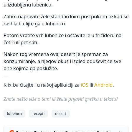
u izdubljenu lubenicu.
Zatim napravite žele standardnim postpukom te kad se
rashladi ulijte ga u lubenicu.
Potom vratite vrh lubenice i ostavite je u frižideru na
četiri ili pet sati.
Nakon tog vremena ovaj desert je spreman za
konzumiranje, a njegov okus i izgled oduševit će sve
one kojima ga poslužite.
Klix.ba čitajte i u našoj aplikaciji za
iOS
ili
Android
.
Znate nešto više o temi ili želite prijaviti grešku u tekstu?
lubenica
recepti
desert