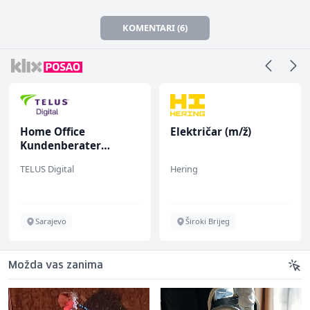
KOMENTARI (6)
Home Office
Električar (m/ž)
Kundenberater
(m/w/d) für ein
TELUS Digital
Hering
renommiertes
Schuhunternehmen
Sarajevo
Široki Brijeg
Možda vas zanima