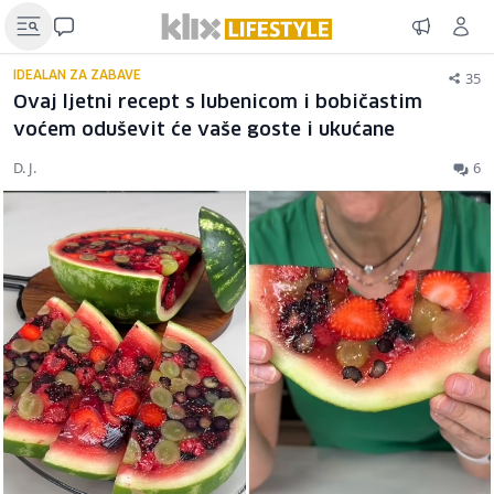
35
IDEALAN ZA ZABAVE
Ovaj ljetni recept s lubenicom i bobičastim
voćem oduševit će vaše goste i ukućane
D. J.
6