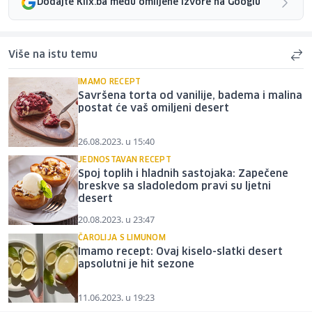
Dodajte Klix.ba među omiljene izvore na Googlu
Više na istu temu
IMAMO RECEPT
Savršena torta od vanilije, badema i malina
postat će vaš omiljeni desert
26.08.2023. u 15:40
JEDNOSTAVAN RECEPT
Spoj toplih i hladnih sastojaka: Zapečene
breskve sa sladoledom pravi su ljetni
desert
20.08.2023. u 23:47
ČAROLIJA S LIMUNOM
Imamo recept: Ovaj kiselo-slatki desert
apsolutni je hit sezone
11.06.2023. u 19:23