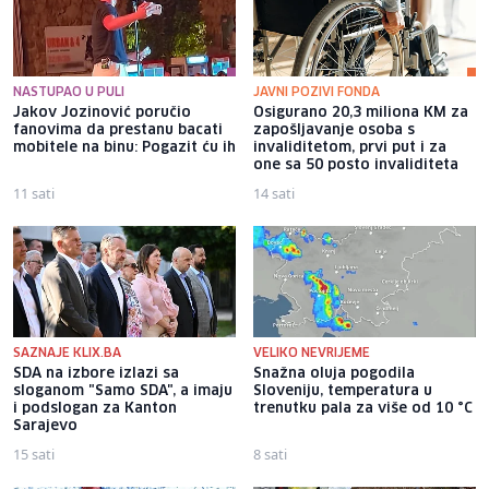
NASTUPAO U PULI
JAVNI POZIVI FONDA
Jakov Jozinović poručio
Osigurano 20,3 miliona KM za
fanovima da prestanu bacati
zapošljavanje osoba s
mobitele na binu: Pogazit ću ih
invaliditetom, prvi put i za
one sa 50 posto invaliditeta
11 sati
14 sati
SAZNAJE KLIX.BA
VELIKO NEVRIJEME
SDA na izbore izlazi sa
Snažna oluja pogodila
sloganom "Samo SDA", a imaju
Sloveniju, temperatura u
i podslogan za Kanton
trenutku pala za više od 10 °C
Sarajevo
15 sati
8 sati