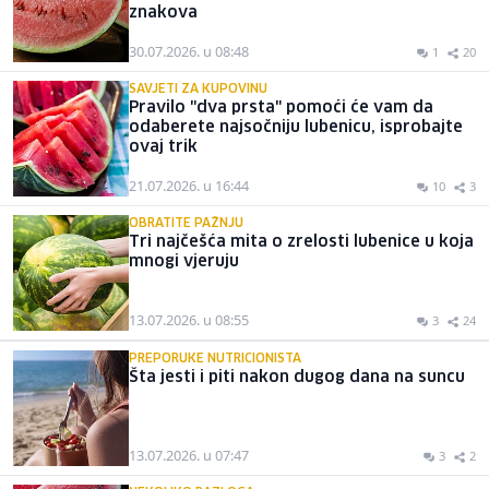
znakova
30.07.2026. u 08:48
1
20
SAVJETI ZA KUPOVINU
Pravilo "dva prsta" pomoći će vam da
odaberete najsočniju lubenicu, isprobajte
ovaj trik
21.07.2026. u 16:44
10
3
OBRATITE PAŽNJU
Tri najčešća mita o zrelosti lubenice u koja
mnogi vjeruju
13.07.2026. u 08:55
3
24
PREPORUKE NUTRICIONISTA
Šta jesti i piti nakon dugog dana na suncu
13.07.2026. u 07:47
3
2