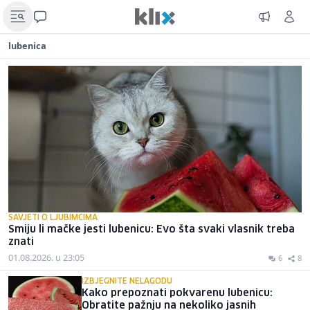
lubenica
SAVJETI O LJUBIMCIMA
Smiju li mačke jesti lubenicu: Evo šta svaki vlasnik treba
znati
01.08.2026. u 23:05
6
8
IZBJEGNITE NELAGODU
Kako prepoznati pokvarenu lubenicu:
Obratite pažnju na nekoliko jasnih