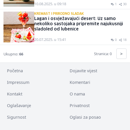
10.08.2025. u 09:18
1
30
KREMAST I PRIRODNO SLADAK
Lagan i osvježavajući desert: Uz samo
nekoliko sastojaka pripremite najukusniji
sladoled od lubenice
20.07.2025. u 15:41
0
18
>
Stranica: 0
Ukupno:
66
Početna
Dojavite vijest
Impressum
Komentari
Kontakt
O nama
Oglašavanje
Privatnost
Sigurnost
Oglasi za posao