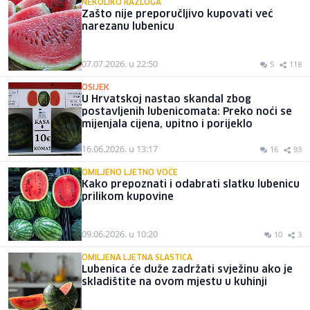
NEKOLIKO RAZLOGA
Zašto nije preporučljivo kupovati već
narezanu lubenicu
07.07.2026. u 22:50
5
118
OSIJEK
U Hrvatskoj nastao skandal zbog
postavljenih lubenicomata: Preko noći se
mijenjala cijena, upitno i porijeklo
16.06.2026. u 13:17
16
93
OMILJENO LJETNO VOĆE
Kako prepoznati i odabrati slatku lubenicu
prilikom kupovine
09.06.2026. u 10:20
10
3
OMILJENA LJETNA SLASTICA
Lubenica će duže zadržati svježinu ako je
skladištite na ovom mjestu u kuhinji