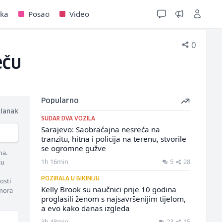
jka
Posao
Video
0
eču
Popularno
članak
SUDAR DVA VOZILA
Sarajevo: Saobraćajna nesreća na
tranzitu, hitna i policija na terenu, stvorile
se ogromne gužve
ma.
1h 16min
5
28
ju
POZIRALA U BIKINIJU
osti
Kelly Brook su naučnici prije 10 godina
 mora
proglasili ženom s najsavršenijim tijelom,
a evo kako danas izgleda
3h 48min
23
15