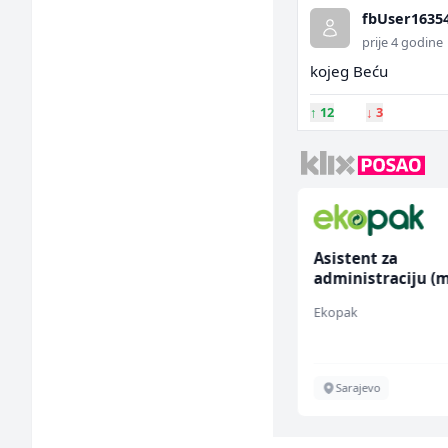
fbUser1635
prije 4 godine
kojeg Beću
↑
12
↓
3
Radnik u proizvodnji
Asistent za
(m/ž)
administraciju (m
Fine Food
Ekopak
Sarajevo
Sarajevo