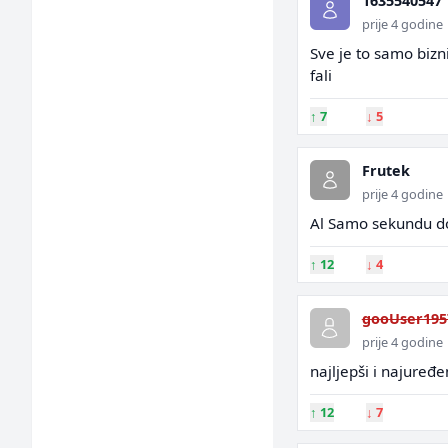
1635540547
prije 4 godine
Sve je to samo bizni
fali
↑
7
↓
5
Frutek
prije 4 godine
Al Samo sekundu do
↑
12
↓
4
gooUser195
prije 4 godine
najljepši i najuređen
↑
12
↓
7