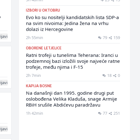
IZBORI U OKTOBRU
o
Evo ko su nositelji kandidatskih lista SDP-a
na svim nivoima: Jedina žena na vrhu
dolazi iz Hercegovine
ijavi
2h 55min
79
159
OBORENE LETJELICE
Ratni trofeji u tunelima Teherana: Iranci u
podzemnoj bazi izložili svoje najveće ratne
trofeje, među njima i F-15
2h 7min
18
0
ijavi
KAPIJA BOSNE
Na današnji dan 1995. godine drugi put
oslobođena Velika Kladuša, snage Armije
RBiH srušile Abdićevu paradržavu
1h 42min
77
251
ijavi