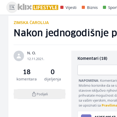
Vijesti
Biznis
Spor
ZIMSKA ČAROLIJA
Nakon jednogodišnje p
N. O.
12.11.2021.
Komentari (18)
18
0
komentara
dijeljenja
NAPOMENA:
Komentarisa
Molimo korisnike da se s
stavove isključivo njihov
Podijeli
prihvatate mogućnost da
sa vašim vjerskim, moral
se upoznati sa
Pravilim