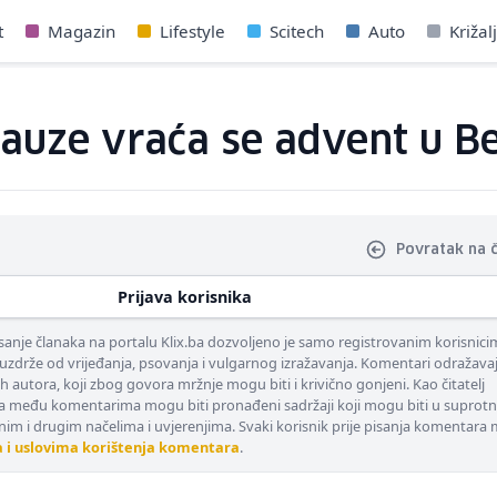
t
Magazin
Lifestyle
Scitech
Auto
Križal
auze vraća se advent u B
Povratak na 
Prijava korisnika
nje članaka na portalu Klix.ba dozvoljeno je samo registrovanim korisnici
uzdrže od vrijeđanja, psovanja i vulgarnog izražavanja. Komentari odražava
ih autora, koji zbog govora mržnje mogu biti i krivično gonjeni. Kao čitatelj
 među komentarima mogu biti pronađeni sadržaji koji mogu biti u suprotn
nim i drugim načelima i uvjerenjima. Svaki korisnik prije pisanja komentara
a i uslovima korištenja komentara
.