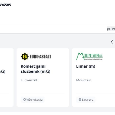
496585
Pr
Komercijalni
Limar (m)
/ž)
službenik (m/ž)
Euro-Asfalt
Mountain
Više lokacija
Sarajevo