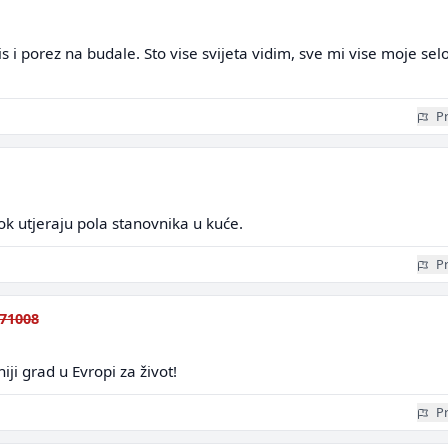
s i porez na budale. Sto vise svijeta vidim, sve mi vise moje sel
Pr
k utjeraju pola stanovnika u kuće.
Pr
71008
iji grad u Evropi za život!
Pr