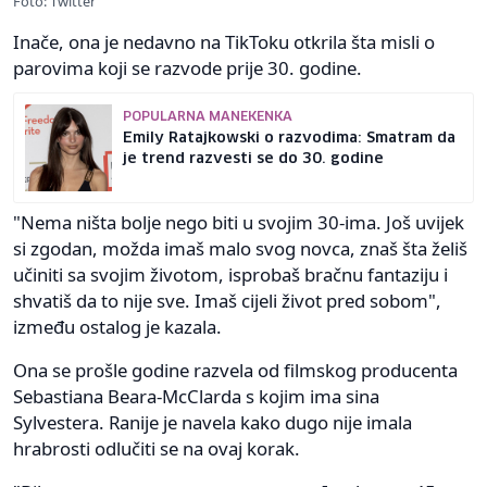
Foto: Twitter
Inače, ona je nedavno na TikToku otkrila šta misli o
parovima koji se razvode prije 30. godine.
POPULARNA MANEKENKA
Emily Ratajkowski o razvodima: Smatram da
je trend razvesti se do 30. godine
"Nema ništa bolje nego biti u svojim 30-ima. Još uvijek
si zgodan, možda imaš malo svog novca, znaš šta želiš
učiniti sa svojim životom, isprobaš bračnu fantaziju i
shvatiš da to nije sve. Imaš cijeli život pred sobom",
između ostalog je kazala.
Ona se prošle godine razvela od filmskog producenta
Sebastiana Beara-McClarda s kojim ima sina
Sylvestera. Ranije je navela kako dugo nije imala
hrabrosti odlučiti se na ovaj korak.