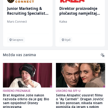
Junior Marketing &
Direktor proizvodnje
Recruiting Specialist
pločastog namještaja
(m/ž)
(m/ž)
Mars Connect
Kalea
Sarajevo
Ilijaš
Možda vas zanima
ISKRENO PRIZNANJE
USKORO NA SFF-U
Brat Angeline Jolie nakon
Selma Alispahić ususret filmu
razvoda otkrio da je gej: Bio
o "Ay Carmeli": Dragan Jovičić
sam opsjednut Disney
bi bio ponosan; nikada nisam
princezama
pomislila da igram s nekim