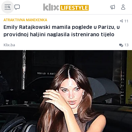
11
ATRAKTIVNA MANEKENKA
Emily Ratajkowski mamila poglede u Parizu, u
providnoj haljini naglasila istrenirano tijelo
Klix.ba
13