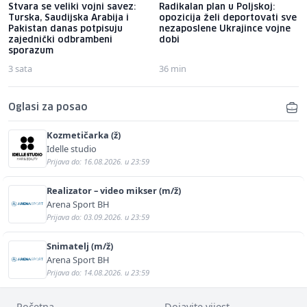
Stvara se veliki vojni savez:
Radikalan plan u Poljskoj:
Turska, Saudijska Arabija i
opozicija želi deportovati sve
Pakistan danas potpisuju
nezaposlene Ukrajince vojne
zajednički odbrambeni
dobi
sporazum
3 sata
36 min
Oglasi za posao
Kozmetičarka (ž)
Idelle studio
Prijava do: 16.08.2026. u 23:59
Realizator – video mikser (m/ž)
Arena Sport BH
Prijava do: 03.09.2026. u 23:59
Snimatelj (m/ž)
Arena Sport BH
Prijava do: 14.08.2026. u 23:59
Početna
Dojavite vijest