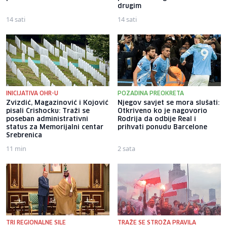
drugim
14 sati
14 sati
INICIJATIVA OHR-U
POZADINA PREOKRETA
Zvizdić, Magazinović i Kojović
Njegov savjet se mora slušati:
pisali Crishocku: Traži se
Otkriveno ko je nagovorio
poseban administrativni
Rodrija da odbije Real i
status za Memorijalni centar
prihvati ponudu Barcelone
Srebrenica
11 min
2 sata
TRI REGIONALNE SILE
TRAŽE SE STROŽA PRAVILA