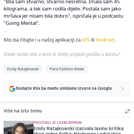
"Bila sam stvarno, stvarno nesretna. Imala sam 45
kilograma, a tek sam rodila dijete. Postala sam jako
mršava jer nisam bila dobro", ispričala je u podcastu
"Going Mental".
Klix.ba čitajte i u našoj aplikaciji za
iOS
ili
Android
.
Znate nešto više o temi ili želite prijaviti grešku u tekstu?
Emily Ratajkowski
Paris Fashion Week
Dodajte Klix.ba među omiljene izvore na Googlu
Više na istu temu
PROZVALI JE LICEMJERNOM
Emily Ratajkowski izazvala lavinu kritika