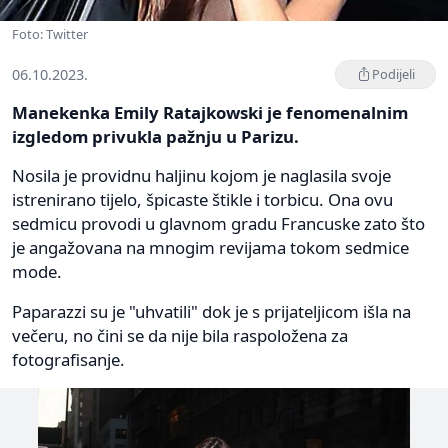
Foto: Twitter
06.10.2023.
Podijeli
Manekenka Emily Ratajkowski je fenomenalnim
izgledom privukla pažnju u Parizu.
Nosila je providnu haljinu kojom je naglasila svoje
istrenirano tijelo, špicaste štikle i torbicu. Ona ovu
sedmicu provodi u glavnom gradu Francuske zato što
je angažovana na mnogim revijama tokom sedmice
mode.
Paparazzi su je "uhvatili" dok je s prijateljicom išla na
večeru, no čini se da nije bila raspoložena za
fotografisanje.