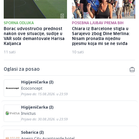
SPORNA ODLUKA
POSEBNA LJUBAV PREMA BIH
Borac udvostručio prednost
Chiara iz Barcelone stigla u
nakon ove situacije, sudije u
Sarajevo zbog Dine Merlina:
VAR sobi demantovale Harisa
Nisam pronašla nijednu
Kaljanca
pjesmu koja mi se ne sviđa
11 sati
10 sati
Oglasi za posao
Higijeničarka (ž)
Ecoconcept
Prijava do: 15.08.2026. u 23:59
Higijeničarka (ž)
Invictus
Prijava do: 30.08.2026. u 23:59
Sobarica (ž)
Apeiro City Avantgarde hotel