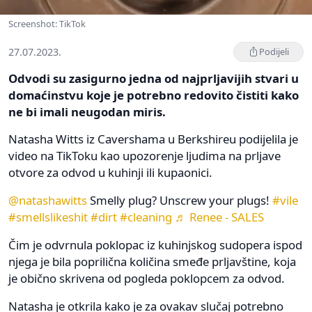
Screenshot: TikTok
27.07.2023.
Podijeli
Odvodi su zasigurno jedna od najprljavijih stvari u
domaćinstvu koje je potrebno redovito čistiti kako
ne bi imali neugodan miris.
Natasha Witts iz Cavershama u Berkshireu podijelila je
video na TikToku kao upozorenje ljudima na prljave
otvore za odvod u kuhinji ili kupaonici.
@natashawitts
Smelly plug? Unscrew your plugs!
#vile
#smellslikeshit
#dirt
#cleaning
♬ Renee - SALES
Čim je odvrnula poklopac iz kuhinjskog sudopera ispod
njega je bila poprilična količina smeđe prljavštine, koja
je obično skrivena od pogleda poklopcem za odvod.
Natasha je otkrila kako je za ovakav slučaj potrebno