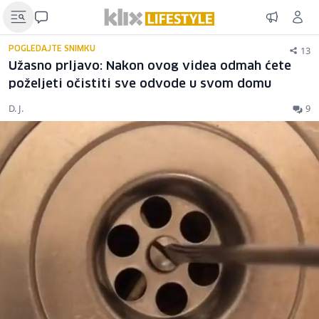
13
POGLEDAJTE SNIMKU
Užasno prljavo: Nakon ovog videa odmah ćete
poželjeti očistiti sve odvode u svom domu
D. J.
9