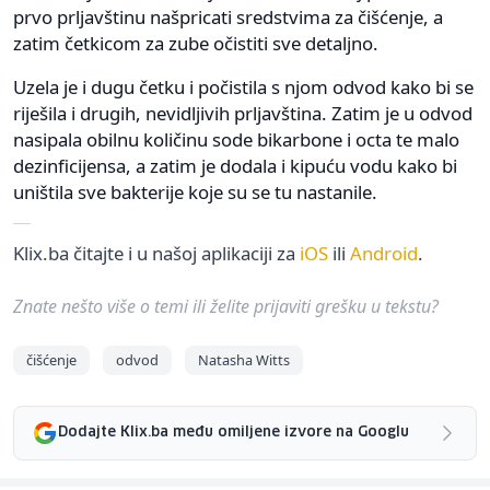
prvo prljavštinu našpricati sredstvima za čišćenje, a
zatim četkicom za zube očistiti sve detaljno.
Uzela je i dugu četku i počistila s njom odvod kako bi se
riješila i drugih, nevidljivih prljavština. Zatim je u odvod
nasipala obilnu količinu sode bikarbone i octa te malo
dezinficijensa, a zatim je dodala i kipuću vodu kako bi
uništila sve bakterije koje su se tu nastanile.
Klix.ba čitajte i u našoj aplikaciji za
iOS
ili
Android
.
Znate nešto više o temi ili želite prijaviti grešku u tekstu?
čišćenje
odvod
Natasha Witts
Dodajte Klix.ba među omiljene izvore na Googlu