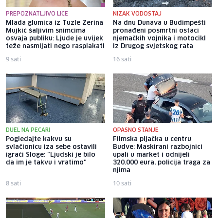
PREPOZNATLJIVO LICE
NIZAK VODOSTAJ
Mlada glumica iz Tuzle Zerina
Na dnu Dunava u Budimpešti
Mujkić šaljivim snimcima
pronađeni posmrtni ostaci
osvaja publiku: Ljude je uvijek
njemačkih vojnika i motocikl
teže nasmijati nego rasplakati
iz Drugog svjetskog rata
9 sati
16 sati
DUEL NA PECARI
OPASNO STANJE
Pogledajte kakvu su
Filmska pljačka u centru
svlačionicu iza sebe ostavili
Budve: Maskirani razbojnici
igrači Sloge: "Ljudski je bilo
upali u market i odnijeli
da im je takvu i vratimo"
320.000 eura, policija traga za
njima
8 sati
10 sati