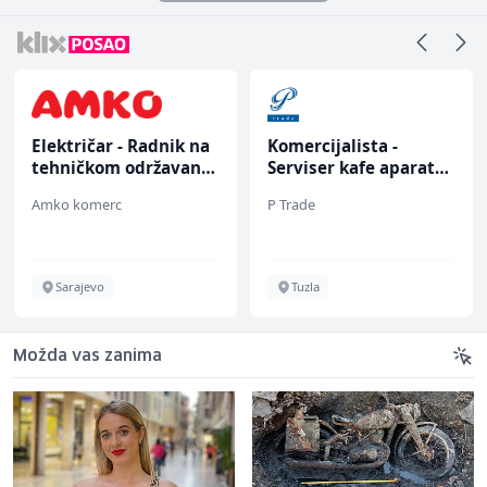
Električar - Radnik na
Komercijalista -
tehničkom održavanju
Serviser kafe aparata
(m/ž)
(m/ž)
Amko komerc
P Trade
Sarajevo
Tuzla
Možda vas zanima