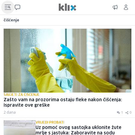
čišćenje
SAVJETI ZA ČIŠĆENJE
Zašto vam na prozorima ostaju fleke nakon čišćenja:
Ispravite ove greške
2 dana
1
0
VRIJEDI PROBATI
Uz pomoć ovog sastojka uklonite žute
mrlje s jastuka: Zaboravite na sodu