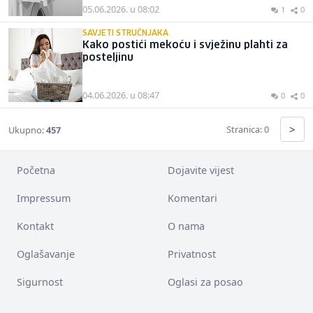
05.06.2026. u 08:02
1
0
SAVJETI STRUČNJAKA
Kako postići mekoću i svježinu plahti za
posteljinu
04.06.2026. u 08:47
0
0
>
Stranica: 0
Ukupno:
457
Početna
Dojavite vijest
Impressum
Komentari
Kontakt
O nama
Oglašavanje
Privatnost
Sigurnost
Oglasi za posao