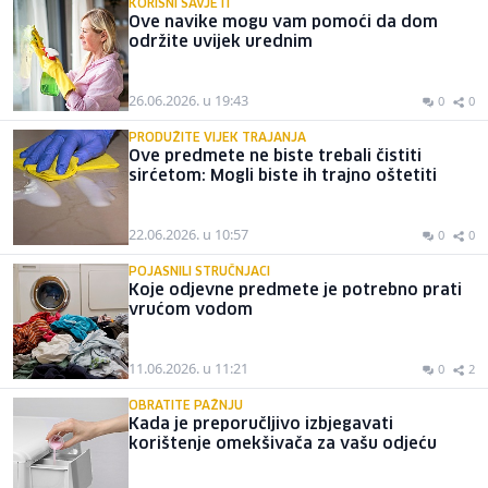
KORISNI SAVJETI
Ove navike mogu vam pomoći da dom
održite uvijek urednim
26.06.2026. u 19:43
0
0
PRODUŽITE VIJEK TRAJANJA
Ove predmete ne biste trebali čistiti
sirćetom: Mogli biste ih trajno oštetiti
22.06.2026. u 10:57
0
0
POJASNILI STRUČNJACI
Koje odjevne predmete je potrebno prati
vrućom vodom
11.06.2026. u 11:21
0
2
OBRATITE PAŽNJU
Kada je preporučljivo izbjegavati
korištenje omekšivača za vašu odjeću