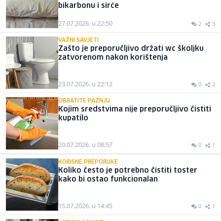
bikarbonu i sirće
27.07.2026. u 22:50
2
3
VAŽNI SAVJETI
Zašto je preporučljivo držati wc školjku
zatvorenom nakon korištenja
23.07.2026. u 22:12
0
2
OBRATITE PAŽNJU
Kojim sredstvima nije preporučljivo čistiti
kupatilo
20.07.2026. u 08:57
0
1
KORISNE PREPORUKE
Koliko često je potrebno čistiti toster
kako bi ostao funkcionalan
15.07.2026. u 14:45
0
1