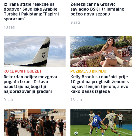
Iz Irana stigle reakcije na
Željezničar na Grbavici
dogovor Saudijske Arabije,
savladao BSK i trijumfalno
Turske i Pakistana: "Papirni
počeo novu sezonu
sporazum"
9 sati
13 sati
KO ĆE PUNITI BUDŽET
POZIRALA U BIKINIJU
Rekordan odljev mozgova
Kelly Brook su naučnici prije
pogađa Izrael: Državu
10 godina proglasili ženom s
napuštaju najbogatiji i
najsavršenijim tijelom, a evo
najobrazovaniji građani
kako danas izgleda
9 sati
18 sati