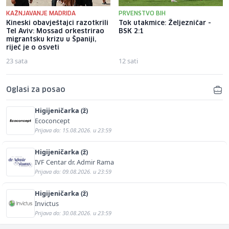
KAŽNJAVANJE MADRIDA
PRVENSTVO BIH
Kineski obavještajci razotkrili
Tok utakmice: Željezničar -
Tel Aviv: Mossad orkestrirao
BSK 2:1
migrantsku krizu u Španiji,
riječ je o osveti
23 sata
12 sati
Oglasi za posao
Higijeničarka (ž)
Ecoconcept
Prijava do: 15.08.2026. u 23:59
Higijeničarka (ž)
IVF Centar dr. Admir Rama
Prijava do: 09.08.2026. u 23:59
Higijeničarka (ž)
Invictus
Prijava do: 30.08.2026. u 23:59