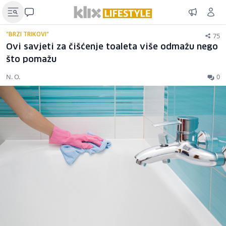
75
"BRZI TRIKOVI"
Ovi savjeti za čišćenje toaleta više odmažu nego
što pomažu
N. O.
0