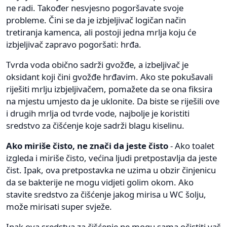
ne radi. Također nesvjesno pogoršavate svoje
probleme. Čini se da je izbjeljivač logičan način
tretiranja kamenca, ali postoji jedna mrlja koju će
izbjeljivač zapravo pogoršati: hrđa.
Tvrda voda obično sadrži gvožđe, a izbeljivač je
oksidant koji čini gvožđe hrđavim. Ako ste pokušavali
riješiti mrlju izbjeljivačem, pomažete da se ona fiksira
na mjestu umjesto da je uklonite. Da biste se riješili ove
i drugih mrlja od tvrde vode, najbolje je koristiti
sredstvo za čišćenje koje sadrži blagu kiselinu.
Ako miriše čisto, ne znači da jeste čisto
- Ako toalet
izgleda i miriše čisto, većina ljudi pretpostavlja da jeste
čist. Ipak, ova pretpostavka ne uzima u obzir činjenicu
da se bakterije ne mogu vidjeti golim okom. Ako
stavite sredstvo za čišćenje jakog mirisa u WC šolju,
može mirisati super svježe.
Ipak ova sredstva za čišćenje ne mogu sama očistiti vaš