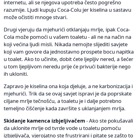
internetu, ali se njegova upotreba često pogrešno
razumije. Ljudi kupuju Coca-Colu jer kiselina u sastavu
može očistiti mnoge stvari.
Drugi vjeruju da mjehurići otklanjaju mrlje, ipak Coca-
Cola može pomoći u vašem toaletu - ali ne na način na
koji većina ljudi misli. Nikada nemojte slijediti savjete
koji vam govore da jednostavno prospete bocu napitka
u toalet. Ako to učinite, dobit ćete ljepljiv nered, a šećer
u tom ljepljivom neredu prije će privući bakterije nego
ih ukloniti.
Zapravo je kiselina ona koja djeluje, a ne karbonizacija i
mjehurići. Trik da se ovaj savjet ispravi je da poprskate
ciljane mrlje tečnošću, a toaletu je i dalje potrebno
temeljno čišćenje kada završite s uklanjanjem mrlja.
Skidanje kamenca izbjeljivačem
- Ako ste pokušavali
da uklonite mrlje od tvrde vode u toaletu pomoću
izbjeljivača, vjerojatno ste frustrirani i pitate se zašto to