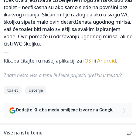
toalet – neefikasna su ako samo sjede na površini bez
ikakvog ribanja. Sličan mit je razlog da ako u svoju WC
školjku sipate malo ovih deterdženata ugodnog mirisa,
vaš će toalet biti malo svježiji sa svakim ispiranjem
vode. Ovo pomaže u održavanju ugodnog mirisa, ali ne
čisti WC školjku.
Klix.ba čitajte i u našoj aplikaciji za
iOS
ili
Android
.
Znate nešto više o temi ili želite prijaviti grešku u tekstu?
toalet
čišćenje
Dodajte Klix.ba među omiljene izvore na Googlu
Više na istu temu