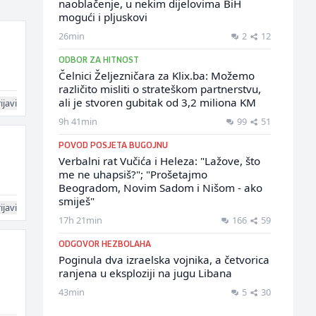
naoblačenje, u nekim dijelovima BiH
mogući i pljuskovi
26min
2
12
ODBOR ZA HITNOST
Čelnici Željezničara za Klix.ba: Možemo
različito misliti o strateškom partnerstvu,
ali je stvoren gubitak od 3,2 miliona KM
ijavi
9h 41min
99
51
POVOD POSJETA BUGOJNU
Verbalni rat Vučića i Heleza: "Lažove, što
me ne uhapsiš?"; "Prošetajmo
Beogradom, Novim Sadom i Nišom - ako
smiješ"
ijavi
17h 21min
166
59
ODGOVOR HEZBOLAHA
Poginula dva izraelska vojnika, a četvorica
ranjena u eksploziji na jugu Libana
43min
5
30