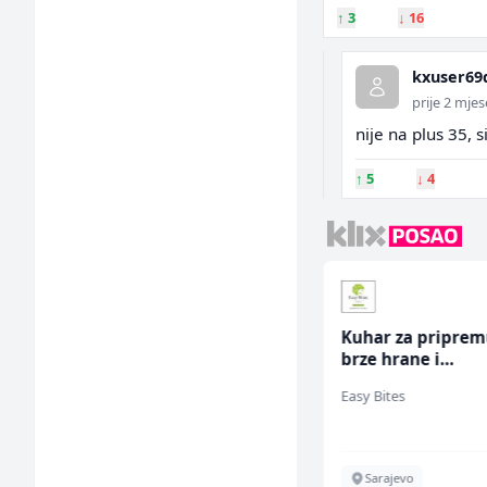
↑
3
↓
16
kxuser69
prije 2 mje
nije na plus 35, s
↑
5
↓
4
Samostalni
Kuhar za pripre
računovođa (m/ž)
brze hrane i
jednostavnih jela
General Logistic
Easy Bites
ž)
Sarajevo
Sarajevo