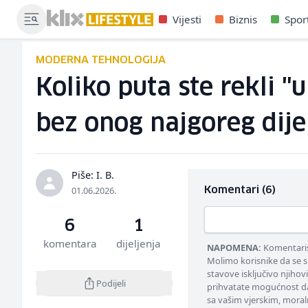
Vijesti
Biznis
Spor
MODERNA TEHNOLOGIJA
Koliko puta ste rekli "
bez onog najgoreg dije
Piše: I. B.
01.06.2026.
Komentari (6)
6
1
komentara
dijeljenja
NAPOMENA:
Komentarisa
Molimo korisnike da se s
stavove isključivo njihov
Podijeli
prihvatate mogućnost da
sa vašim vjerskim, moral