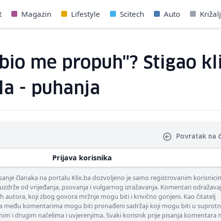
t
Magazin
Lifestyle
Scitech
Auto
Križal
ubio me propuh"? Stigao kl
la - puhanja
Povratak na 
Prijava korisnika
nje članaka na portalu Klix.ba dozvoljeno je samo registrovanim korisnici
uzdrže od vrijeđanja, psovanja i vulgarnog izražavanja. Komentari odražava
ih autora, koji zbog govora mržnje mogu biti i krivično gonjeni. Kao čitatelj
 među komentarima mogu biti pronađeni sadržaji koji mogu biti u suprotn
nim i drugim načelima i uvjerenjima. Svaki korisnik prije pisanja komentara