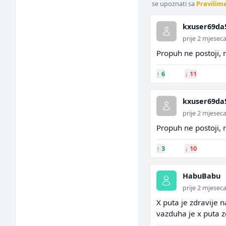
se upoznati sa
Pravilim
kxuser69da
prije 2 mjesec
Propuh ne postoji, 
↑
6
↓
11
kxuser69da
prije 2 mjesec
Propuh ne postoji, 
↑
3
↓
10
HabuBabu
prije 2 mjesec
X puta je zdravije 
vazduha je x puta z