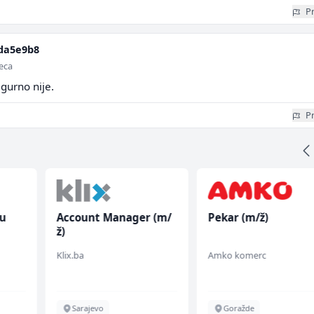
Pr
da5e9b8
seca
igurno nije.
Pr
mu
Account Manager (m/
Pekar (m/ž)
ž)
 (m/
Klix.ba
Amko komerc
Sarajevo
Goražde