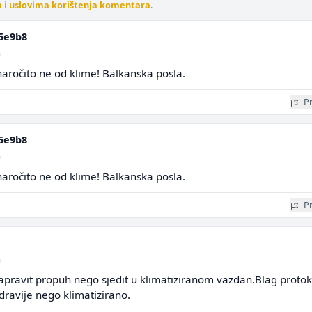
a i uslovima korištenja komentara
.
5e9b8
a
naročito ne od klime! Balkanska posla.
Pr
5e9b8
a
naročito ne od klime! Balkanska posla.
Pr
a
napravit propuh nego sjedit u klimatiziranom vazdan.Blag protok
dravije nego klimatizirano.