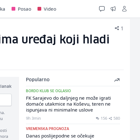
jka
Posao
Video
1
ima uređaj koji hladi
Popularno
članak
BORDO KLUB SE OGLASIO
FK Sarajevo do daljnjeg ne može igrati
domaće utakmice na Koševu, teren ne
ispunjava ni minimalne uslove
ma.
9h 3min
156
580
ju
VREMENSKA PROGNOZA
osti
Danas poslijepodne se očekuje
 mora