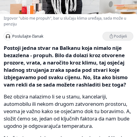
Izgovor "ubio me propuh", bar u slučaju klima uređaja, sada može u
penziju
Podijeli
Poslušajte članak
Postoji jedna stvar na Balkanu koja nimalo nije
bezazlena - propuh. Bilo da dolazi kroz otvorene
prozore, vrata, a naročito kroz klimu, taj osjećaj
hladnog strujanja zraka spada pod stvari koje
izbjegavamo pod svaku cijenu. No, šta ako bismo
vam rekli da se sada možete rashladiti bez toga?
Bez obzira nalazimo li se u stanu, kancelariji,
automobilu ili nekom drugom zatvorenom prostoru,
veoma je važno kako se osjećamo dok tu boravimo. A,
složit ćemo se, jedan od ključnih faktora da nam bude
ugodno je odgovarajuća temperatura.