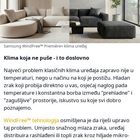
Samsung WindFree™ Première+ klima uređaj
Klima koja ne puše - i to doslovno
Najveći problem klasičnih klima uređaja zapravo nije u
temperaturi, nego u načinu na koji je postižu. Hladan
zrak koji probija direktno u vas, osjećaj naglog pada
temperature i konstantna borba između "prehladne" i
"zagušljive" prostorije, iskustvo su koje svi dobro
poznajemo.
WindFree™ tehnologija
osmišljena je da riješi upravo
taj problem. Umjesto snažnog mlaza zraka, uređaj
distribuira rashlađeni ili topli zrak kroz hiljade mikro-