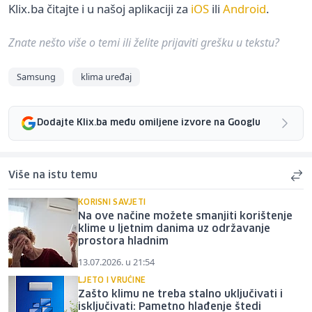
Klix.ba čitajte i u našoj aplikaciji za
iOS
ili
Android
.
Znate nešto više o temi ili želite prijaviti grešku u tekstu?
Samsung
klima uređaj
Dodajte Klix.ba među omiljene izvore na Googlu
Više na istu temu
KORISNI SAVJETI
Na ove načine možete smanjiti korištenje
klime u ljetnim danima uz održavanje
prostora hladnim
13.07.2026. u 21:54
LJETO I VRUĆINE
Zašto klimu ne treba stalno uključivati i
isključivati: Pametno hlađenje štedi