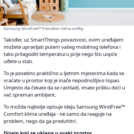
Samsung WindFree™ Première+ klima uređaj
Također, uz SmartThings povezivost, ovim uređajem
možete upravljati putem vašeg mobilnog telefona i
tako prilagoditi temperaturu prije nego što uopće
uđete u stan.
To je posebno praktično u ljetnim mjesecima kada se
vraćate u prostor koji je inače nepodnošljivo topao.
Umjesto da čekate da se rashladi, imate priliku doći u
već spreman ambijent.
To možda najbolje opisuje ideju Samsung WindFree™
Comfort klima uređaja - ne samo da reaguje na
problem, nego da ga preduhitri.
Dizajn koji se uklapa u svaki prostor