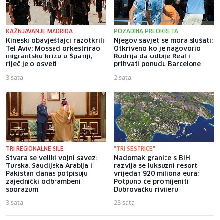
KAŽNJAVANJE MADRIDA
POZADINA PREOKRETA
Kineski obavještajci razotkrili
Njegov savjet se mora slušati:
Tel Aviv: Mossad orkestrirao
Otkriveno ko je nagovorio
migrantsku krizu u Španiji,
Rodrija da odbije Real i
riječ je o osveti
prihvati ponudu Barcelone
3 sata
2 sata
TRI REGIONALNE SILE
"TRI SESTRICE"
Stvara se veliki vojni savez:
Nadomak granice s BiH
Turska, Saudijska Arabija i
razvija se luksuzni resort
Pakistan danas potpisuju
vrijedan 920 miliona eura:
zajednički odbrambeni
Potpuno će promijeniti
sporazum
Dubrovačku rivijeru
3 sata
23 sata