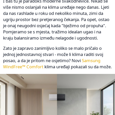
I baš tu je paradoks moderne svakodnevice. Nikad se
više nismo oslanjali na klima uređaje nego danas. Ljeti
da nas rashlade u roku od nekoliko minuta, zimi da
ugriju prostor bez pretjeranog čekanja. Pa opet, ostao
je onaj neugodni osjećaj kada "bježimo od propuha".
Pomjeramo se s mjesta, tražimo idealan ugao i na
kraju balansiramo između nelagode i ugodnosti.
Zato je zapravo zanimljivo koliko se malo pričalo o
jednoj jednostavnoj stvari - može li klima raditi svoj
posao, a da je pritom ne osjetimo? Novi
Samsung
WindFree™ Comfort
klima uređaji pokazali su da može.