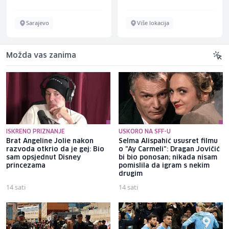
Sarajevo
Više lokacija
Možda vas zanima
ISKRENO PRIZNANJE
USKORO NA SFF-U
Brat Angeline Jolie nakon
Selma Alispahić ususret filmu
razvoda otkrio da je gej: Bio
o "Ay Carmeli": Dragan Jovičić
sam opsjednut Disney
bi bio ponosan; nikada nisam
princezama
pomislila da igram s nekim
drugim
14 sati
14 sati