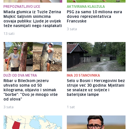
PREPOZNATLJIVO LICE
AKTIVIRANA KLAUZULA
Mlada glumica iz Tuzle Zerina
PSG za samo 10 miliona eura
Mujkić šaljivim snimcima
doveo reprezentativca
osvaja publiku: Ljude je uvijek
Francuske
teže nasmijati nego rasplakati
3 sata
13 sati
DUŽI OD DVA METRA
IMA 20 STANOVNIKA
Ribar u Bilećkom jezeru
Selo u Bosni i Hercegovini bez
uhvatio soma od 50
struje već 30 godina: Mještani
kilograma, objavio i snimak
se snalaze uz svijeće i
"borbe": "Ovo je mnogo više
baterijske lampe
od ulova"
3 sata
1 sat