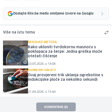
Dodajte Klix.ba među omiljene izvore na Googlu
Više na istu temu
NEKOLIKO METODA
Kako ukloniti tvrdokornu masnoću s
poklopaca za šerpe: Jedna greška može
otežati čišćenje
23.05.2026. u 14:08
KUHINJSKI SAVJETI
Ovaj provjereni trik uklanja ogrebotine s
indukcijske ploče za nekoliko sekundi
21.04.2026. u 15:44
KOMENTARI (0)