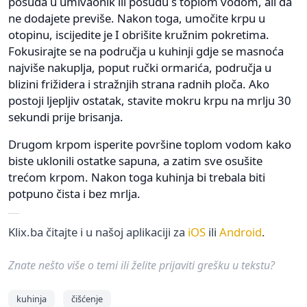
posuđa u umivaonik ili posudu s toplom vodom, ali da
ne dodajete previše. Nakon toga, umočite krpu u
otopinu, iscijedite je I obrišite kružnim pokretima.
Fokusirajte se na područja u kuhinji gdje se masnoća
najviše nakuplja, poput ručki ormarića, područja u
blizini frižidera i stražnjih strana radnih ploča. Ako
postoji ljepljiv ostatak, stavite mokru krpu na mrlju 30
sekundi prije brisanja.
Drugom krpom isperite površine toplom vodom kako
biste uklonili ostatke sapuna, a zatim sve osušite
trećom krpom. Nakon toga kuhinja bi trebala biti
potpuno čista i bez mrlja.
Klix.ba čitajte i u našoj aplikaciji za
iOS
ili
Android
.
Znate nešto više o temi ili želite prijaviti grešku u tekstu?
kuhinja
čišćenje