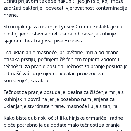
učiniti prljavom te će se nakupiti ljepljivi sloj koji može
zadržati bakterije i povećati vjerovatnost kontaminacije
hrane.
Stručnjakinja za čišćenje Lynsey Crombie istakla je da
postoji jednostavna metoda za održavanje kuhinje
sjajnom i bez tragova, piše Express.
"Za uklanjanje masnoće, prljavštine, mrlja od hrane i
otisaka prstiju, počinjem čišćenjem toplom vodom i
tečnošću za pranje posuđa. Tečnost za pranje posuđa je
odmašćivač pa je ujedno idealan proizvod za
korištenje", kazala je.
Tečnost za pranje posuđa je idealna za čišćenje mrlja s
kuhinjskih površina jer je posebno namijenjena za
uklanjanje stvrdnute hrane, masnoće i ulja s tanjira.
Kako biste dubinski očistili kuhinjske ormariće i radne
ploče potrebno je da dodate malo tečnosti za pranje