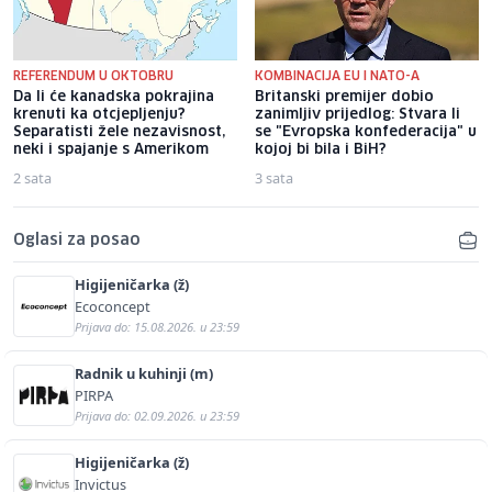
REFERENDUM U OKTOBRU
KOMBINACIJA EU I NATO-A
Da li će kanadska pokrajina
Britanski premijer dobio
krenuti ka otcjepljenju?
zanimljiv prijedlog: Stvara li
Separatisti žele nezavisnost,
se "Evropska konfederacija" u
neki i spajanje s Amerikom
kojoj bi bila i BiH?
2 sata
3 sata
Oglasi za posao
Higijeničarka (ž)
Ecoconcept
Prijava do: 15.08.2026. u 23:59
Radnik u kuhinji (m)
PIRPA
Prijava do: 02.09.2026. u 23:59
Higijeničarka (ž)
Invictus